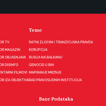
Teme
OR TV
RATNI ZLOČINI I TRANZICIJSKA PRAVDA
OR MAGAZIN
KORUPCIJA
OR OBJAŠNJAVA
RUSIJA NA BALKANU
OR DISINFO
GENOCID U BIH
NTARNI FILMOVI
MAPIRANJE MRŽNJE
R IZA OBJEKTIVA
RAD PRAVOSUDNIH INSTITUCIJA
Baze Podataka