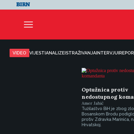
VIDEO
VIJESTI
ANALIZE
ISTRAŽIVANJA
INTERVJUI
REPOR
Optužnica protiv
nedostupnog koma
Amer Jahić
Tužilaštvo BiH je zbog zlo
Bosanskom Brodu podiglo
protiv Zdravka Marinića, 
Hrvatskoj.