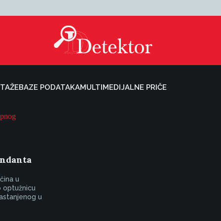
TAŽE
BAZE PODATAKA
MULTIMEDIJALNE PRIČE
ndanta
čina u
 optužnicu
nastanjenog u