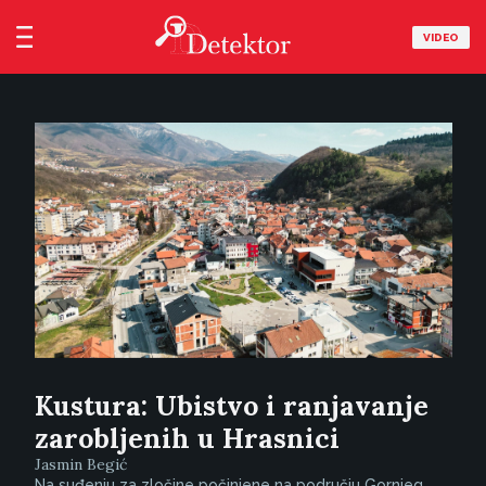
VIDEO
Kustura: Ubistvo i ranjavanje
zarobljenih u Hrasnici
Jasmin Begić
Na suđenju za zločine počinjene na području Gornjeg