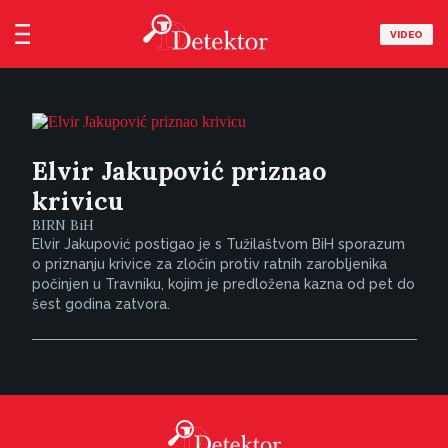
VIDEO
Elvir Jakupović priznao
krivicu
BIRN BiH
Elvir Jakupović postigao je s Tužilaštvom BiH sporazum
o priznanju krivice za zločin protiv ratnih zarobljenika
počinjen u Travniku, kojim je predložena kazna od pet do
šest godina zatvora.