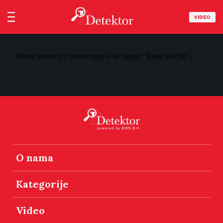
VIDEO
Nema postova u ovom topic-u sa tagom "Ratni zločini".
O nama
Kategorije
Video