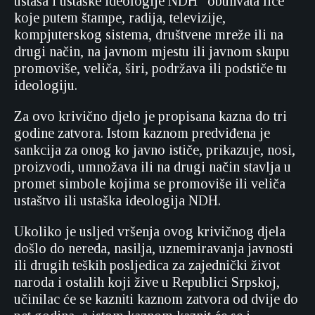
ustaša i ustaške ideologije NDH” obuhvata lice
koje putem štampe, radija, televizije,
kompjuterskog sistema, društvene mreže ili na
drugi način, na javnom mjestu ili javnom skupu
promoviše, veliča, širi, podržava ili podstiče tu
ideologiju.
Za ovo krivično djelo je propisana kazna do tri
godine zatvora. Istom kaznom predviđena je
sankcija za onog ko javno ističe, prikazuje, nosi,
proizvodi, umnožava ili na drugi način stavlja u
promet simbole kojima se promoviše ili veliča
ustaštvo ili ustaška ideologija NDH.
Ukoliko je usljed vršenja ovog krivičnog djela
došlo do nereda, nasilja, uznemiravanja javnosti
ili drugih teških posljedica za zajednički život
naroda i ostalih koji žive u Republici Srpskoj,
učinilac će se kazniti kaznom zatvora od dvije do