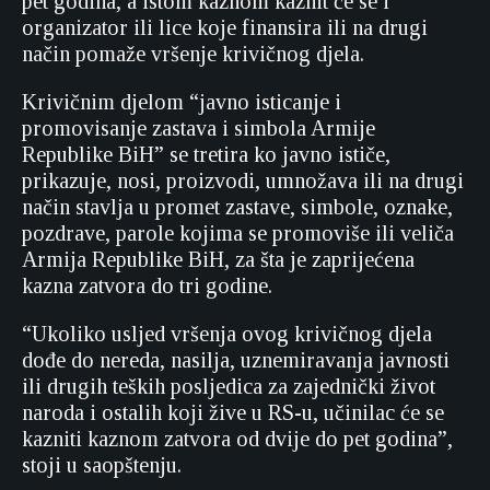
pet godina, a istom kaznom kaznit će se i
organizator ili lice koje finansira ili na drugi
način pomaže vršenje krivičnog djela.
Krivičnim djelom “javno isticanje i
promovisanje zastava i simbola Armije
Republike BiH” se tretira ko javno ističe,
prikazuje, nosi, proizvodi, umnožava ili na drugi
način stavlja u promet zastave, simbole, oznake,
pozdrave, parole kojima se promoviše ili veliča
Armija Republike BiH, za šta je zaprijećena
kazna zatvora do tri godine.
“Ukoliko usljed vršenja ovog krivičnog djela
dođe do nereda, nasilja, uznemiravanja javnosti
ili drugih teških posljedica za zajednički život
naroda i ostalih koji žive u RS-u, učinilac će se
kazniti kaznom zatvora od dvije do pet godina”,
stoji u saopštenju.