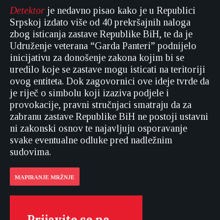
Detektor
je nedavno pisao kako je u Republici
Srpskoj izdato više od 40 prekršajnih naloga
zbog isticanja zastave Republike BiH, te da je
Udruženje veterana “Garda Panteri” podnijelo
inicijativu za donošenje zakona kojim bi se
uredilo koje se zastave mogu isticati na teritoriji
ovog entiteta. Dok zagovornici ove ideje tvrde da
je riječ o simbolu koji izaziva podjele i
provokacije, pravni stručnjaci smatraju da za
zabranu zastave Republike BiH ne postoji ustavni
ni zakonski osnov te najavljuju osporavanje
svake eventualne odluke pred nadležnim
sudovima.
MAPIRANJE MRŽNJE
Prijavite se na