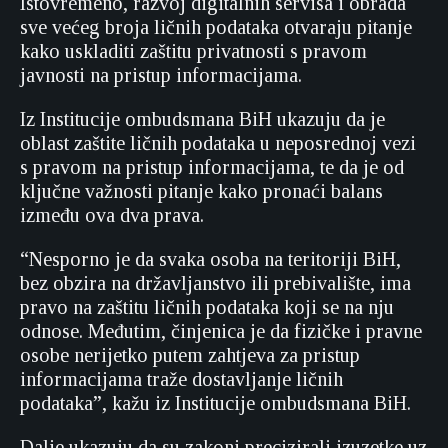
Istovremeno, razvoj digitalnih servisa i obrada
sve većeg broja ličnih podataka otvaraju pitanje
kako uskladiti zaštitu privatnosti s pravom
javnosti na pristup informacijama.
Iz Institucije ombudsmana BiH ukazuju da je
oblast zaštite ličnih podataka u neposrednoj vezi
s pravom na pristup informacijama, te da je od
ključne važnosti pitanje kako pronaći balans
između ova dva prava.
“Nesporno je da svaka osoba na teritoriji BiH,
bez obzira na državljanstvo ili prebivalište, ima
pravo na zaštitu ličnih podataka koji se na nju
odnose. Međutim, činjenica je da fizičke i pravne
osobe nerijetko putem zahtjeva za pristup
informacijama traže dostavljanje ličnih
podataka”, kažu iz Institucije ombudsmana BiH.
Dalje ukazuju da su zakoni precizirali izuzetke uz