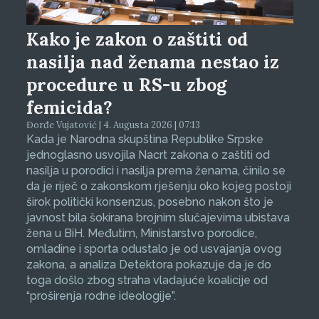
Kako je zakon o zaštiti od
nasilja nad ženama nestao iz
procedure u RS-u zbog
femicida?
Đorđe Vujatović | 4. Augusta 2026 | 07:13
Kada je Narodna skupština Republike Srpske
jednoglasno usvojila Nacrt zakona o zaštiti od
nasilja u porodici i nasilja prema ženama, činilo se
da je riječ o zakonskom rješenju oko kojeg postoji
širok politički konsenzus, posebno nakon što je
javnost bila šokirana brojnim slučajevima ubistava
žena u BiH. Međutim, Ministarstvo porodice,
omladine i sporta odustalo je od usvajanja ovog
zakona, a analiza Detektora pokazuje da je do
toga došlo zbog straha vladajuće koalicije od
“proširenja rodne ideologije”.