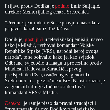
Prijavu protiv Dodika je
podnio
Emir Suljagić,
direktor Memorijalnog centra Srebrenica.
“Predmet je u radu i vrše se provjere navoda iz
prijave”, kazali su iz Tužilaštva
.
Dodik je,
gostujući
u televizijskoj emisiji, naveo
kako je Mladić, “vrhovni komandant Vojske
Republike Srpske (VRS), narodni heroj ovoga
naroda”, te se pohvalio kako je, kao svjedok
Odbrane, svjedočio u Haagu u procesima protiv
Mladića i Radovana Karadžića, prvog
predsjednika RS-a, osuđenog za genocid u
Srebrenici i druge zločine u BiH. Na istu kaznu je
za genocid i druge zločine osuđen bivši
komandant VRS-a Mladić.
Detektor
je ranije pisao da pravni stručnjaci i
žrtve smatraju da ovo Dodikovo televizijsko