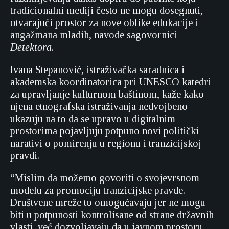
tradicionalni mediji često ne mogu dosegnuti,
otvarajući prostor za nove oblike edukacije i
angažmana mladih, navode sagovornici
Detektora
.
Ivana Stepanović, istraživačka saradnica i
akademska koordinatorica pri UNESCO katedri
za upravljanje kulturnom baštinom, kaže kako
njena etnografska istraživanja nedvojbeno
ukazuju na to da se upravo u digitalnim
prostorima pojavljuju potpuno novi politički
narativi o pomirenju u regionu i tranzicijskoj
pravdi.
“Mislim da možemo govoriti o svojevrsnom
modelu za promociju tranzicijske pravde.
Društvene mreže to omogućavaju jer ne mogu
biti u potpunosti kontrolisane od strane državnih
vlasti, već dozvoljavaju da u javnom prostoru