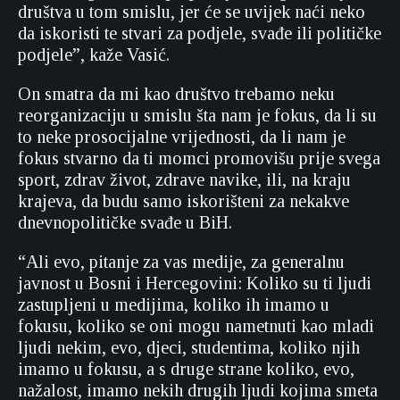
društva u tom smislu, jer će se uvijek naći neko
da iskoristi te stvari za podjele, svađe ili političke
podjele”, kaže Vasić.
On smatra da mi kao društvo trebamo neku
reorganizaciju u smislu šta nam je fokus, da li su
to neke prosocijalne vrijednosti, da li nam je
fokus stvarno da ti momci promovišu prije svega
sport, zdrav život, zdrave navike, ili, na kraju
krajeva, da budu samo iskorišteni za nekakve
dnevnopolitičke svađe u BiH.
“Ali evo, pitanje za vas medije, za generalnu
javnost u Bosni i Hercegovini: Koliko su ti ljudi
zastupljeni u medijima, koliko ih imamo u
fokusu, koliko se oni mogu nametnuti kao mladi
ljudi nekim, evo, djeci, studentima, koliko njih
imamo u fokusu, a s druge strane koliko, evo,
nažalost, imamo nekih drugih ljudi kojima smeta