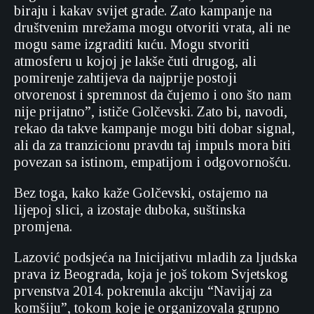
biraju i kakav svijet grade. Zato kampanje na
društvenim mrežama mogu otvoriti vrata, ali ne
mogu same izgraditi kuću. Mogu stvoriti
atmosferu u kojoj je lakše čuti drugog, ali
pomirenje zahtijeva da najprije postoji
otvorenost i spremnost da čujemo i ono što nam
nije prijatno”, ističe Golčevski. Zato bi, navodi,
rekao da takve kampanje mogu biti dobar signal,
ali da za tranzicionu pravdu taj impuls mora biti
povezan sa istinom, empatijom i odgovornošću.
Bez toga, kako kaže Golčevski, ostajemo na
lijepoj slici, a izostaje duboka, suštinska
promjena.
Lazović podsjeća na Inicijativu mladih za ljudska
prava iz Beograda, koja je još tokom Svjetskog
prvenstva 2014. pokrenula akciju “Navijaj za
komšiju”, tokom koje je organizovala grupno