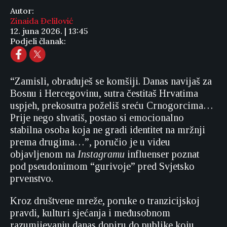
Autor:
Zinaida Đelilović
12. juna 2026. | 13:45
Podjeli članak:
“Zamisli, obraduješ se komšiji. Danas navijaš za
Bosnu i Hercegovinu, sutra čestitaš Hrvatima
uspjeh, prekosutra poželiš sreću Crnogorcima…
Prije nego shvatiš, postao si emocionalno
stabilna osoba koja ne gradi identitet na mržnji
prema drugima…”, poručio je u videu
objavljenom na
Instagramu
influenser poznat
pod pseudonimom “gurivoje” pred Svjetsko
prvenstvo.
Kroz društvene mreže, poruke o tranzicijskoj
pravdi, kulturi sjećanja i međusobnom
razumijevanju danas dopiru do publike koju