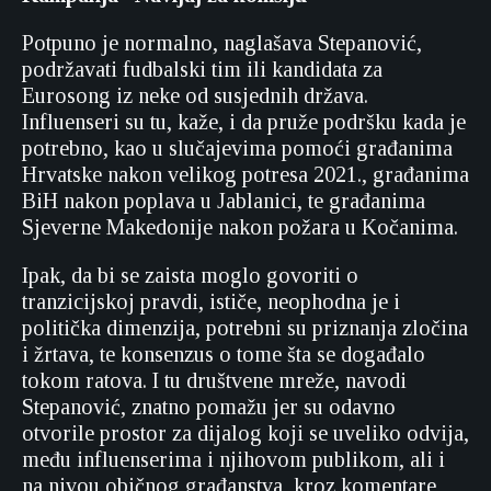
Potpuno je normalno, naglašava Stepanović,
podržavati fudbalski tim ili kandidata za
Eurosong iz neke od susjednih država.
Influenseri su tu, kaže, i da pruže podršku kada je
potrebno, kao u slučajevima pomoći građanima
Hrvatske nakon velikog potresa 2021., građanima
BiH nakon poplava u Jablanici, te građanima
Sjeverne Makedonije nakon požara u Kočanima.
Ipak, da bi se zaista moglo govoriti o
tranzicijskoj pravdi, ističe, neophodna je i
politička dimenzija, potrebni su priznanja zločina
i žrtava, te konsenzus o tome šta se događalo
tokom ratova. I tu društvene mreže, navodi
Stepanović, znatno pomažu jer su odavno
otvorile prostor za dijalog koji se uveliko odvija,
među influenserima i njihovom publikom, ali i
na nivou običnog građanstva, kroz komentare,