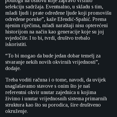
podlogu na osnovu koje zapravo vršimo
selekciju sadržaja. Eventualno, u skladu s tim,
mladi ljudi i prate određene ljude koji promovišu
određene poruke”, kaže Efendić-Spahić. Prema
njenim riječima, mlađi naraštaji nisu opterećeni
historijom na način kao generacije koje su joj
svjedočile. I to bi, tvrdi, društvo trebalo
iskoristiti.
“To bi mogao da bude jedan dobar temelj za
stvaranje nekih novih okvirnih vrijednosti”,
dodaje.
Treba voditi računa i o tome, navodi, da uvijek
usaglašavamo stavove s onim što je naš
referentni okvir unutar zajednica u kojima
živimo i unutar vrijednosnih sistema primarnih
struktura kao što su porodica, šire društveno
okruženje.