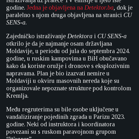
istraživanja uz prateće TV emisije u ljeto iste
godine.
Jedna je objavljena na
Detektor.ba
, dok je
paralelno s njom druga objavljena na stranici
CU
SENS-a
.
Zajedničko istraživanje
Detektora
i
CU SENS-a
otkrilo je da je najmanje osam državljana
Moldavije, u periodu od jula do septembra 2024.
godine, u ruskim kampovima u BiH obučavano
kako da koriste oružje i dronove s eksplozivnim
napravama. Plan je bio izazvati nemire u
Moldaviji u okviru masovnih nereda koje su
organizovale nepoznate strukture pod kontrolom
Kremlja.
Među regruterima su bile osobe uključene u
vandaliziranje pojedinih zgrada u Parizu 2023.
godine. Neki od instruktora i koordinatora
povezani su s ruskom paravojnom grupom