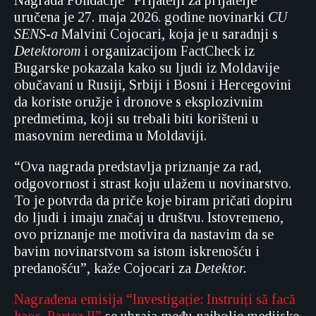
Nagrada Fondacije “Prijatelji za prijatelje”
uručena je 27. maja 2026. godine novinarki
CU
SENS-a
Malvini Cojocari, koja je u saradnji s
Detektorom
i organizacijom FactCheck iz
Bugarske pokazala kako su ljudi iz Moldavije
obučavani u Rusiji, Srbiji i Bosni i Hercegovini
da koriste oružje i dronove s eksplozivnim
predmetima, koji su trebali biti korišteni u
masovnim neredima u Moldaviji.
“Ova nagrada predstavlja priznanje za rad,
odgovornost i strast koju ulažem u novinarstvo.
To je potvrda da priče koje biram pričati dopiru
do ljudi i imaju značaj u društvu. Istovremeno,
ovo priznanje me motivira da nastavim da se
bavim novinarstvom sa istom iskrenošću i
predanošću”, kaže Cojocari za
Detektor.
Nagrađena emisija “Investigație: Instruiți să facă