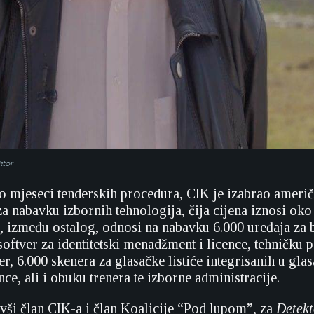
ktor
 mjeseci tenderskih procedura, CIK je izabrao ameri
a nabavku izbornih tehnologija, čija cijena iznosi oko
 između ostalog, odnosi na nabavku 6.000 uređaja za 
 softver za identitetski menadžment i licence, tehničku 
er, 6.000 skenera za glasačke listiće integrisanih u glas
nce, ali i obuku trenera te izborne administracije.
ivši član CIK-a i član Koalicije “Pod lupom”, za
Detekt