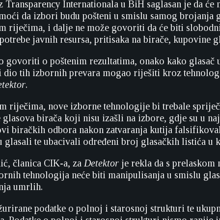
iz Transparency Internationala u BiH saglasan je da će 
moći da izbori budu pošteni u smislu samog brojanja gl
riječima, i dalje ne može govoriti da će biti slobodni 
potrebe javnih resursa, pritisaka na birače, kupovine g
ovoriti o poštenim rezultatima, onako kako glasač ub
i dio tih izbornih prevara mogao riješiti kroz tehnolog
tektor
.
 riječima, nove izborne tehnologije bi trebale spriječ
glasova birača koji nisu izašli na izbore, gdje su u n
vi biračkih odbora nakon zatvaranja kutija falsifikoval
u glasali te ubacivali određeni broj glasačkih listića u k
ić, članica CIK-a, za
Detektor
je rekla da s prelaskom 
ornih tehnologija neće biti manipulisanja u smislu gla
nja umrlih.
urirane podatke o polnoj i starosnoj strukturi te ukupn