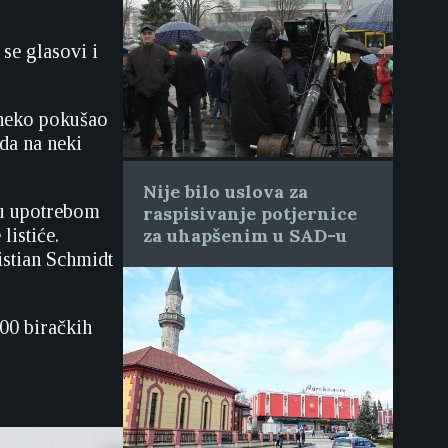
 se glasovi i
e neko pokušao
da na neki
Nije bilo uslova za
aju upotrebom
raspisivanje potjernice
listiće.
za uhapšenim u SAD-u
istian Schmidt
00 biračkih