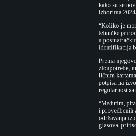
kako su se nov
izborima 2024.
“Koliko je men
tehničke priro
u posmatračkim
identifikacija 
Prema njegovom
zloupotrebe, me
ličnim kartama,
potpisa na izv
regularnost sa
“Međutim, pitan
i provedbenih 
održavanja izb
glasova, pritisc