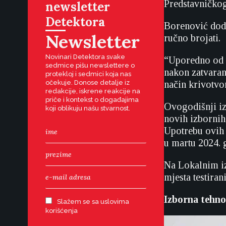
Predstavničko
newsletter
Detektora
Borenović dodaj
Newsletter
ručno brojati.
Novinari Detektora svake
“Uporedno od ti
sedmice pišu newslettere o
nakon zatvaran
protekloj i sedmici koja nas
očekuje. Donose detalje iz
način krivotvo
redakcije, iskrene reakcije na
priče i kontekst o događajima
Ovogodišnji izb
koji oblikuju našu stvarnost.
novih izbornih 
Upotrebu ovih 
u martu 2024.
Na Lokalnim iz
mjesta testirani
Izborna tehno
Slažem se sa uslovima
korišćenja