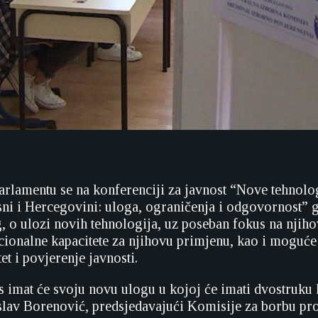
lamentu se na konferenciji za javnost “Nove tehnolog
osni i Hercegovini: uloga, ograničenja i odgovornost” 
, o ulozi novih tehnologija, uz poseban fokus na njiho
ucionalne kapacitete za njihovu primjenu, kao i moguće
tet i povjerenje javnosti.
s imat će svoju novu ulogu u kojoj će imati dvostruku 
slav Borenović, predsjedavajući Komisije za borbu pro