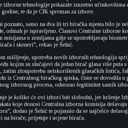
e izborne tehnologije pokazale izuzetno učinkovitima
 godine, te da je CIK spreman za izbore.
i poznato, samo na dva ili tri biračka mjesta bilo je n
de, odmah je ispravljeno. Članovi Centralne izborne kom
 misijama u zemljama gdje se upotrebljavaju biometr
birača i skeneri”, rekao je Šehić.
 mišljenju, upotreba novih izbornih tehnologija sprij
đu kojim su slučajevi da jedan birač glasa više puta s 
 zatim zloupotrebu neiskorištenih glasačkih listića, fa
odu iz Centralnog biračkog spiska, čime se dovodila u 
mog izbornog procesa, odnosno legitimitet samih izbor
je je koliko će ovi izbori biti slobodni, jer kršenje 
akata koje donosi Centralna izborna komisija dešavaju 
ora”, dodao je Šehić te pojasnio da se najčešće dešava
i na birače, prijetnje i ucjene birača.