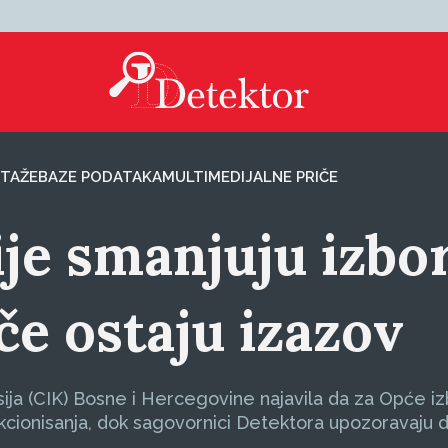
TAŽE
BAZE PODATAKA
MULTIMEDIJALNE PRIČE
je smanjuju izbo
ače ostaju izazov
ija (CIK) Bosne i Hercegovine najavila da za Opće i
kcionisanja, dok sagovornici Detektora upozoravaju da 