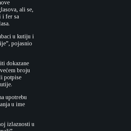
nove
asova, ali se,
i fer sa
lasa.
aci u kutiju i
ije”, pojasnio
iti dokazane
ajvećem broju
i potpise
utije.
na upotrebu
sanja u ime
oj izlaznosti u