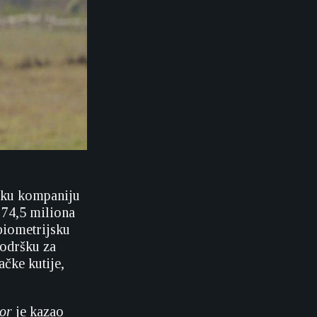
čku kompaniju
 74,5 miliona
biometrijsku
podršku za
ačke kutije,
or
je kazao