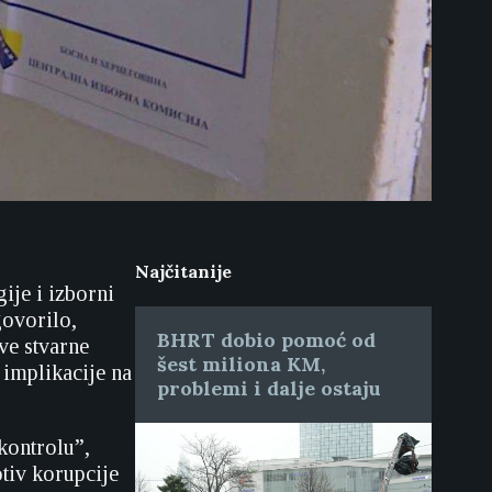
Najčitanije
ije i izborni
govorilo,
BHRT dobio pomoć od
ve stvarne
šest miliona KM,
 implikacije na
problemi i dalje ostaju
kontrolu”,
tiv korupcije