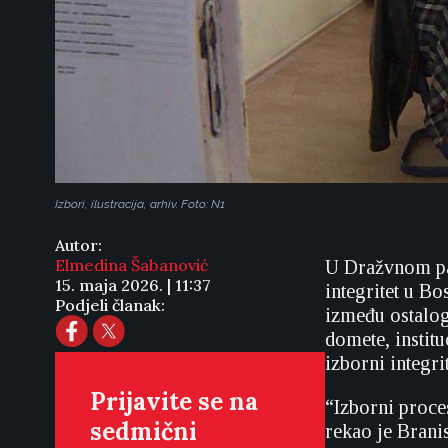
Izbori, ilustracija, arhiv. Foto: N1
Autor:
Elmedina Šabanović
U Dražvnom par
15. maja 2026. | 11:37
integritet u B
Podjeli članak:
između ostalog
domete, instit
izborni integri
Prijavite se na
“Izborni proce
sedmični
rekao je Brani