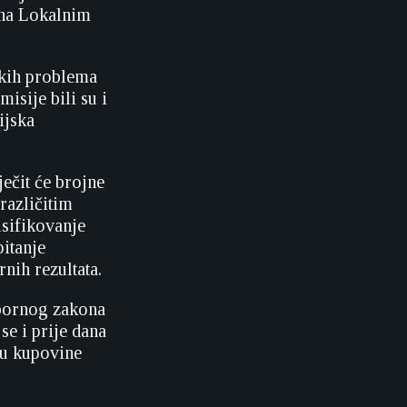
 na Lokalnim
ekih problema
isije bili su i
ijska
ečit će brojne
različitim
lsifikovanje
pitanje
nih rezultata.
Izbornog zakona
se i prije dana
ju kupovine