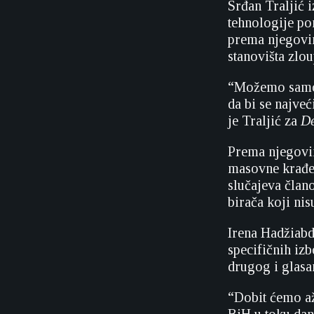
Srđan Traljić 
tehnologije po
prema njegovim 
stanovišta zlou
“Možemo samo g
da bi se najveć
je Traljić za
De
Prema njegovim
masovne krađe 
slučajeva člano
birača koji nis
Irena Hadžiabd
specifičnih izb
drugog i glasa
“Dobit ćemo až