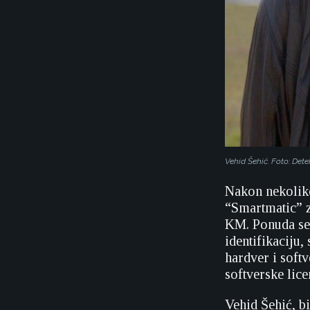
Vehid Šehić. Foto: Dete
Nakon nekoliko
“Smartmatic” z
KM. Ponuda se,
identifikaciju,
hardver i softv
softverske lice
Vehid Šehić, b