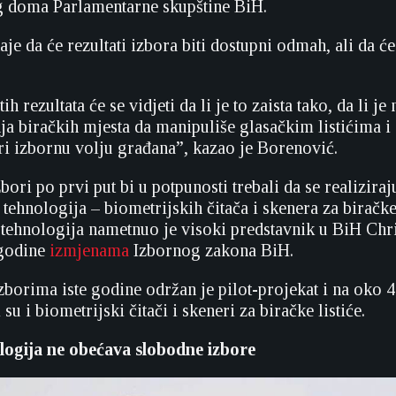
g doma Parlamentarne skupštine BiH.
e da će rezultati izbora biti dostupni odmah, ali da će
h rezultata će se vidjeti da li je to zaista tako, da li j
ja biračkih mjesta da manipuliše glasačkim listićima i 
ri izbornu volju građana”, kazao je Borenović.
ori po prvi put bi u potpunosti trebali da se realizir
tehnologija – biometrijskih čitača i skenera za biračke 
tehnologija nametnuo je visoki predstavnik u BiH Chr
 godine
izmjenama
Izbornog zakona BiH.
borima iste godine održan je pilot-projekat i na oko 4
 su i biometrijski čitači i skeneri za biračke listiće.
logija ne obećava slobodne izbore