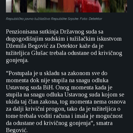
Republičko javno tužilaštvo Republike Srpske. Foto: Detektor
Penzionisana sutkinja Državnog suda sa
dugogodišnjim sudskim i tužilačkim iskustvom
Džemila Begović za Detektor kaže da je
tužiteljica Glušac trebala odustane od krivičnog
gonjenja.
“Postupala je u skladu sa zakonom sve do
momenta dok nije stupila na snagu odluka
Ustavnog suda BiH. Onog momenta kada je
stupila na snagu odluka Ustavnog suda kojom se
ukida taj član zakona, tog momenta nema osnova
za dalji krivični progon, tako da je tužiteljica o
tome trebala voditi računa i imala je mogućnost
da odustane od krivičnog gonjenja“, smatra
Begović.