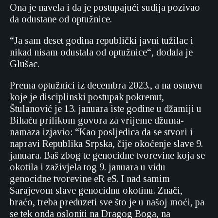
Ona je navela i da je postupajući sudija pozivao
da odustane od optužnice.
“Ja sam deset godina republički javni tužilac i
nikad nisam odustala od optužnice“, dodala je
Glušac.
Prema optužnici iz decembra 2023., a na osnovu
koje je disciplinski postupak pokrenut,
Štulanović je 13. januara iste godine u džamiji u
Bihaću prilikom govora za vrijeme džuma-
namaza izjavio: “Kao posljedica da se stvori i
napravi Republika Srpska, čije okoćenje slave 9.
januara. Baš zbog te genocidne tvorevine koja se
okotila i zaživjela tog 9. januara u vidu
genocidne tvorevine eR eS. I nad samim
Sarajevom slave genocidnu okotinu. Znači,
braćo, treba preduzeti sve što je u našoj moći, pa
se tek onda osloniti na Dragog Boga, na