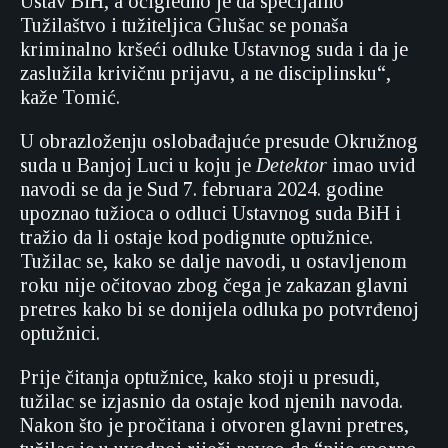
Ustav BiH, a očigledno je da specijalno
Tužilaštvo i tužiteljica Glušac se ponaša
kriminalno kršeći odluke Ustavnog suda i da je
zaslužila krivičnu prijavu, a ne disciplinsku“,
kaže Tomić.
U obrazloženju oslobađajuće presude Okružnog
suda u Banjoj Luci u koju je
Detektor
imao uvid
navodi se da je Sud 7. februara 2024. godine
upoznao tužioca o odluci Ustavnog suda BiH i
tražio da li ostaje kod podignute optužnice.
Tužilac se, kako se dalje navodi, u ostavljenom
roku nije očitovao zbog čega je zakazan glavni
pretres kako bi se donijela odluka po potvrđenoj
optužnici.
Prije čitanja optužnice, kako stoji u presudi,
tužilac se izjasnio da ostaje kod njenih navoda.
Nakon što je pročitana i otvoren glavni pretres,