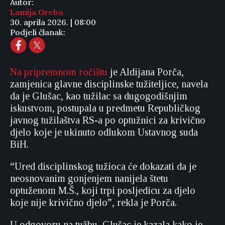
Autor:
Lamija Grebo
30. aprila 2026. | 08:00
Podjeli članak:
Na pripremnom ročištu
je Aldijana Porča,
zamjenica glavne disciplinske tužiteljice, navela
da je Glušac, kao tužilac sa dugogodišnjim
iskustvom, postupala u predmetu Republičkog
javnog tužilaštva RS-a po optužnici za krivično
djelo koje je ukinuto odlukom Ustavnog suda
BiH.
“Ured disciplinskog tužioca će dokazati da je
neosnovanim gonjenjem nanijela štetu
optuženom M.Š., koji trpi posljedicu za djelo
koje nije krivično djelo”, rekla je Porča.
U odgovoru na tužbu, Glušac je kazala kako je