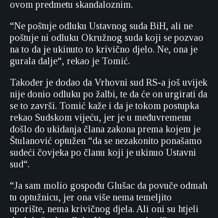
ovom predmetu skandaloznim.
“Ne poštuje odluku Ustavnog suda BiH, ali ne
poštuje ni odluku Okružnog suda koji se pozvao
na to da je ukinuto to krivično djelo. Ne, ona je
gurala dalje“, rekao je Tomić.
Također je dodao da Vrhovni sud RS-a još uvijek
nije donio odluku po žalbi, te da će on urgirati da
se to završi. Tomić kaže i da je tokom postupka
rekao Sudskom vijeću, jer je u međuvremenu
došlo do ukidanja člana zakona prema kojem je
Štulanović optužen “da se nezakonito ponašamo
sudeći čovjeka po članu koji je ukinuo Ustavni
sud“.
“Ja sam molio gospođu Glušac da povuče odmah
tu optužnicu, jer ona više nema temeljito
uporište, nema krivičnog djela. Ali oni su htjeli