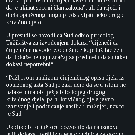
tužilac je u uvodnoj riječi naveo da “nije sporno
da je ukinut sporni član zakona”, ali da riječi i
djela optuženog mogu predstavljati neko drugo
krivično djelo.
U presudi se navodi da Sud odbio prijedlog
Tužilaštva za izvođenjem dokaza “cijeneći da
činjenične navode iz optužnice koje tužilac želi
da dokaže nemaju značaj za predmet i da su takvi
dokazi nepotrebni“.
“Pažljivom analizom činjeničnog opisa djela iz
optuženog akta Sud je zaključio da se u istom ne
nalaze bitna obilježja bilo kojeg drugog
krivičnog djela, pa ni krivičnog djela javno
izazivanje i podsticanje nasilja i mržnje“, naveo
je Sud.
Ukoliko bi se tužiocu dozvolilo da na osnovu
istih dokaza izvrši izmjenu optužnice za sasvim