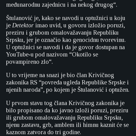
međunarodnu zajednicu i na nekog drugog“.
Štulanović je, kako se navodi u optužnici u koju
je
Detektor
imao uvid, u govoru izložio poruzi,
preziru i grubom omalovažavanju Republiku
Srpsku, jer je označio kao genocidnu tvorevinu.
U optužnici se navodi i da je govor dostupan na
YouTube-u pod nazivom “Okotilo se
povampireno zlo“.
U to vrijeme na snazi je bio član Krivičnog
zakonika RS “povreda ugleda Republike Srpske i
njenih naroda”, po kojem je Štulanović i optužen.
U prvom stavu tog člana Krivičnog zakonika je
bilo propisano da ko javno izloži poruzi, preziru
ili grubom omalovažavanju Republiku Srpsku,
njenu zastavu, grb, amblem ili himnu kaznit će se
kaznom zatvora do tri godine.