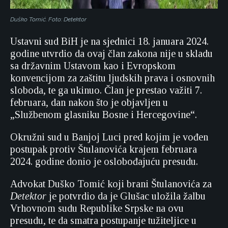
Duško Tomić. Foto: Detektor
Ustavni sud BiH je na sjednici 18. januara 2024.
godine utvrdio da ovaj član zakona nije u skladu
sa državnim Ustavom kao i Evropskom
konvencijom za zaštitu ljudskih prava i osnovnih
sloboda, te ga ukinuo. Član je prestao važiti 7.
februara, dan nakon što je objavljen u
„Službenom glasniku Bosne i Hercegovine“.
Okružni sud u Banjoj Luci pred kojim je vođen
postupak protiv Štulanovića krajem februara
2024. godine donio je oslobođajuću presudu.
Advokat Duško Tomić koji brani Štulanovića za
Detektor
je potvrdio da je Glušac uložila žalbu
Vrhovnom sudu Republike Srpske na ovu
presudu, te da smatra postupanje tužiteljice u