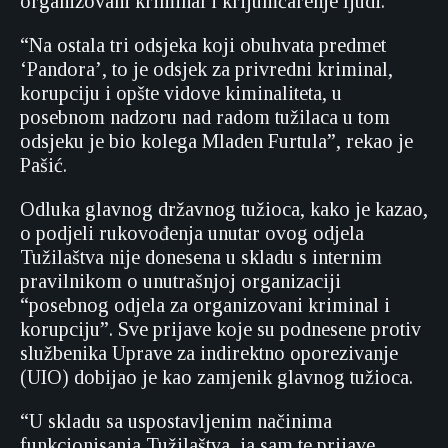
organizovani kriminal i krijumčarenje ljudi.
“Na ostala tri odsjeka koji obuhvata predmet
‘Pandora’, to je odsjek za privredni kriminal,
korupciju i opšte vidove kiminaliteta, u
posebnom nadzoru nad radom tužilaca u tom
odsjeku je bio kolega Mladen Furtula”, rekao je
Pašić.
Odluka glavnog državnog tužioca, kako je kazao,
o podjeli rukovođenja unutar ovog odjela
Tužilaštva nije donesena u skladu s internim
pravilnikom o unutrašnjoj organizaciji
“posebnog odjela za organizovani kriminal i
korupciju”. Sve prijave koje su podnesene protiv
službenika Uprave za indirektno oporezivanje
(UIO) dobijao je kao zamjenik glavnog tužioca.
“U skladu sa uspostavljenim načinima
funkcionisanja Tužilaštva, ja sam te prijave