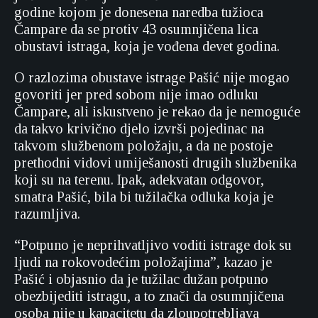
godine kojom je donesena naredba tužioca
Čampare da se protiv 43 osumnjičena lica
obustavi istraga, koja je vođena devet godina.
O razlozima obustave istrage Pašić nije mogao
govoriti jer pred sobom nije imao odluku
Čampare, ali iskustveno je rekao da je nemoguće
da takvo krivično djelo izvrši pojedinac na
takvom službenom položaju, a da ne postoje
prethodni vidovi umiješanosti drugih službenika
koji su na terenu. Ipak, adekvatan odgovor,
smatra Pašić, bila bi tužilačka odluka koja je
razumljiva.
“Potpuno je neprihvatljivo voditi istrage dok su
ljudi na rokovodećim položajima”, kazao je
Pašić i objasnio da je tužilac dužan potpuno
obezbijediti istragu, a to znači da osumnjičena
osoba nije u kapacitetu da zloupotrebljava