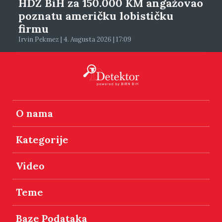
HDZ BiH za 150.000 KM angažovao
poznatu američku lobističku
firmu
Irvin Pekmez | 4. Augusta 2026 | 17:09
O nama
Kategorije
Video
Teme
Baze Podataka