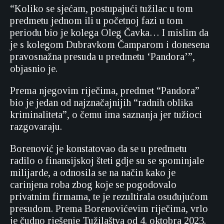
“Koliko se sjećam, postupajući tužilac u tom
predmetu jednom ili u početnoj fazi u tom
periodu bio je kolega Oleg Čavka… I mislim da
je s kolegom Dubravkom Čamparom i donesena
pravosnažna presuda u predmetu ‘Pandora’”,
objasnio je.
Prema njegovim riječima, predmet “Pandora”
bio je jedan od najznačajnijih “radnih oblika
kriminaliteta”, o čemu ima saznanja jer tužioci
razgovaraju.
Borenović je konstatovao da se u predmetu
radilo o finansijskoj šteti gdje su se spominjale
milijarde, a odnosila se na način kako je
carinjena roba zbog koje se pogodovalo
privatnim firmama, te je rezultirala osuđujućom
presudom. Prema Borenovićevim riječima, vrlo
je čudno rješenje Tužilaštva od 4. oktobra 2023.