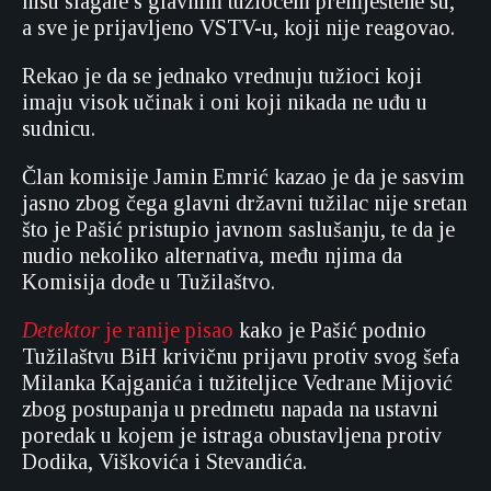
nisu slagale s glavnim tužiocem premještene su,
a sve je prijavljeno VSTV-u, koji nije reagovao.
Rekao je da se jednako vrednuju tužioci koji
imaju visok učinak i oni koji nikada ne uđu u
sudnicu.
Član komisije Jamin Emrić kazao je da je sasvim
jasno zbog čega glavni državni tužilac nije sretan
što je Pašić pristupio javnom saslušanju, te da je
nudio nekoliko alternativa, među njima da
Komisija dođe u Tužilaštvo.
Detektor
je ranije pisao
kako je Pašić podnio
Tužilaštvu BiH krivičnu prijavu protiv svog šefa
Milanka Kajganića i tužiteljice Vedrane Mijović
zbog postupanja u predmetu napada na ustavni
poredak u kojem je istraga obustavljena protiv
Dodika, Viškovića i Stevandića.