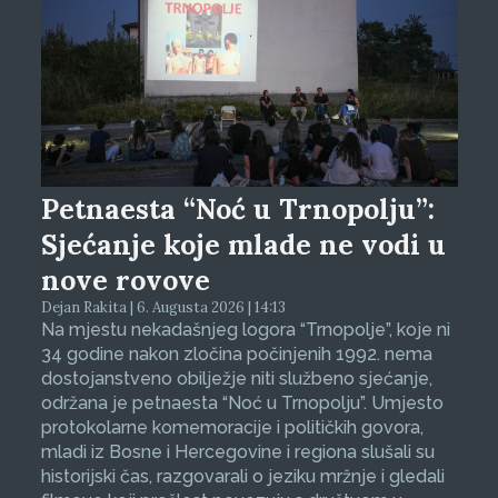
Petnaesta “Noć u Trnopolju”:
Sjećanje koje mlade ne vodi u
nove rovove
Dejan Rakita | 6. Augusta 2026 | 14:13
Na mjestu nekadašnjeg logora “Trnopolje”, koje ni
34 godine nakon zločina počinjenih 1992. nema
dostojanstveno obilježje niti službeno sjećanje,
održana je petnaesta “Noć u Trnopolju”. Umjesto
protokolarne komemoracije i političkih govora,
mladi iz Bosne i Hercegovine i regiona slušali su
historijski čas, razgovarali o jeziku mržnje i gledali