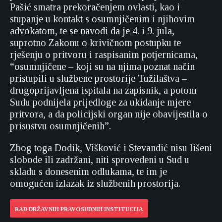
Pašić smatra prekoračenjem ovlasti, kao i
stupanje u kontakt s osumnjičenim i njihovim
advokatom, te se navodi da je 4. i 9. jula,
suprotno Zakonu o krivičnom postupku te
rješenju o pritvoru i raspisanim potjernicama,
“osumnjičene – koji su na njima poznat način
pristupili u službene prostorije Tužilaštva –
drugoprijavljena ispitala na zapisnik, a potom
Sudu podnijela prijedloge za ukidanje mjere
pritvora, a da policijski organ nije obavijestila o
prisustvu osumnjičenih”.
Zbog toga Dodik, Višković i Stevandić nisu lišeni
slobode ili zadržani, niti sprovedeni u Sud u
skladu s donesenim odlukama, te im je
omogućen izlazak iz službenih prostorija.
RAD DRŽAVNIH PRAVOSUDNIH INSTITUCIJA