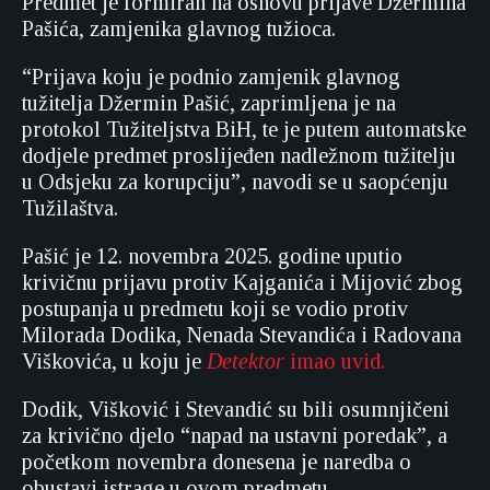
Predmet je formiran na osnovu prijave Džermina
Pašića, zamjenika glavnog tužioca.
“Prijava koju je podnio zamjenik glavnog
tužitelja Džermin Pašić, zaprimljena je na
protokol Tužiteljstva BiH, te je putem automatske
dodjele predmet proslijeđen nadležnom tužitelju
u Odsjeku za korupciju”, navodi se u saopćenju
Tužilaštva.
Pašić je 12. novembra 2025. godine uputio
krivičnu prijavu protiv Kajganića i Mijović zbog
postupanja u predmetu koji se vodio protiv
Milorada Dodika, Nenada Stevandića i Radovana
Viškovića, u koju je
Detektor
imao uvid.
Dodik, Višković i Stevandić su bili osumnjičeni
za krivično djelo “napad na ustavni poredak”, a
početkom novembra donesena je naredba o
obustavi istrage u ovom predmetu.