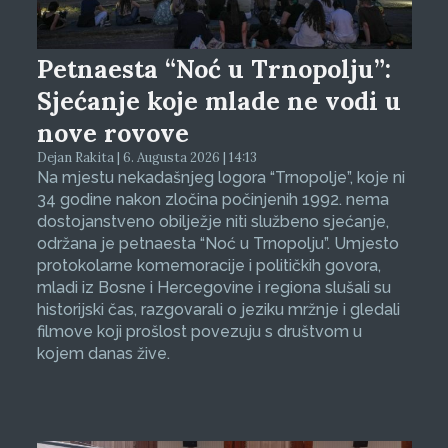
Petnaesta “Noć u Trnopolju”:
Sjećanje koje mlade ne vodi u
nove rovove
Dejan Rakita | 6. Augusta 2026 | 14:13
Na mjestu nekadašnjeg logora “Trnopolje”, koje ni
34 godine nakon zločina počinjenih 1992. nema
dostojanstveno obilježje niti službeno sjećanje,
održana je petnaesta “Noć u Trnopolju”. Umjesto
protokolarne komemoracije i političkih govora,
mladi iz Bosne i Hercegovine i regiona slušali su
historijski čas, razgovarali o jeziku mržnje i gledali
filmove koji prošlost povezuju s društvom u
kojem danas žive.