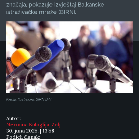
značaja, pokazuje izvještaj Balkanske
istraživačke mreže (BIRN).
Mediji. Ilustracija: BIRN BiH
Autor:
Nermina Kuloglija-Zolj
30. juna 2025. | 13:58
Podjeli članak: