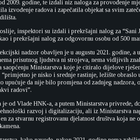
od 2009. godine, te izdali niz naloga za provođenje mje
nila izvođenje radova i zapečatila objekat sa svim zate
ilišta.
slije, inspektori su izdali i prekršajni nalog za “Sani
kao i prekršajni nalog za odgovornu osobu od 500 ma
ekcijski nadzor obavljen je u augustu 2021. godine, a u
ema prisutnog ljudstva ni strojeva, nema vidljivih zn
saopćenju Ministarstva koje je citiralo dijelove rješenj
, “primjetno je nisko i srednje rastinje, ležište obraslo
to upućuje da nije bilo promjena od zadnjeg nadzora, 
akvi radovi”.
je od Vlade HNK-a, a putem Ministarstva privrede, do
hnološki razvoj i digitalizaciju, ali iz Ministarstva na
jen za stvarnu registrovanu djelatnost društva koja ne 
 kamena.
tarstva, kako navode, nakon 2021. godine nema zabilj