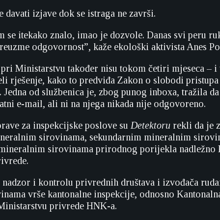
e davati izjave dok se istraga ne završi.
se itekako znalo, imao je dozvole. Danas svi peru ruk
reuzme odgovornost”, kaže ekološki aktivista Anes Po
 pri Ministarstvu također nisu tokom četiri mjeseca – i 
eli rješenje, kako to predviđa Zakon o slobodi pristupa
 Jedna od službenica je, zbog punog inboxa, tražila da
atni e-mail, ali ni na njega nikada nije odgovoreno.
prave za inspekcijske poslove su
Detektoru
rekli da je 
neralnim sirovinama, sekundarnim mineralnim sirovi
mineralnim sirovinama prirodnog porijekla nadležno
rivrede.
a nadzor i kontrolu privrednih društava i izvođača rud
inama vrše kantonalne inspekcije, odnosno Kantonaln
 Ministarstvu privrede HNK-a.