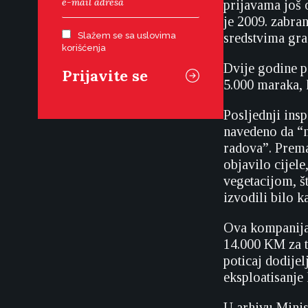
prijavama još 
je 2009. zabra
Slažem se sa uslovima
sredstvima grad
korišćenja
Dvije godine po
5.000 maraka, 
Posljednji insp
navedeno da “n
radova”. Prema 
objavilo cijele
vegetacijom, š
izvodili bilo k
Ova kompanija 
14.000 KM za te
poticaj dodijel
eksploatisanje
U arhivu Minis