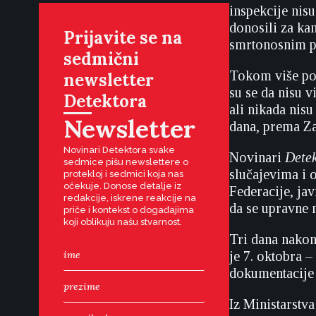
inspekcije nisu
donosili za ka
Prijavite se na
smrtonosnim p
sedmični
Tokom više poz
newsletter
su se da nisu v
Detektora
ali nikada nisu
Newsletter
dana, prema Za
Novinari Detektora svake
Novinari
Dete
sedmice pišu newslettere o
slučajevima i
protekloj i sedmici koja nas
očekuje. Donose detalje iz
Federacije, ja
redakcije, iskrene reakcije na
da se upravne 
priče i kontekst o događajima
koji oblikuju našu stvarnost.
Tri dana nakon
je 7. oktobra –
dokumentacije
Iz Ministarstva