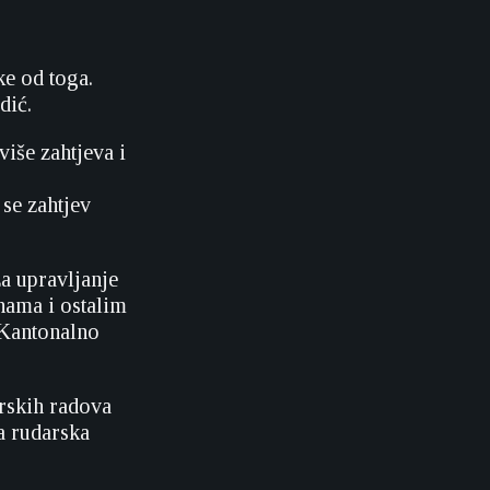
e od toga.
dić.
više zahtjeva i
 se zahtjev
za upravljanje
nama i ostalim
 Kantonalno
arskih radova
a rudarska