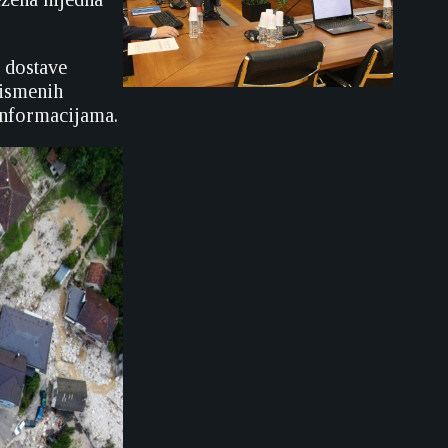
 dostave
pismenih
 informacijama.