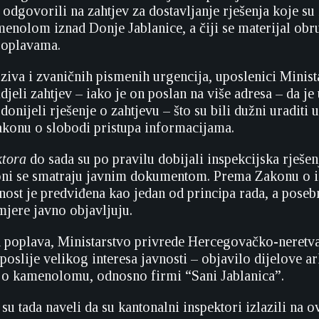
 odgovorili na zahtjev za dostavljanje rješenja koje su
menolom iznad Donje Jablanice, a čiji se materijal obru
oplavama.
iva i zvaničnih pismenih urgencija, uposlenici Minist
idjeli zahtjev – iako je on poslan na više adresa – da je 
 donijeli rješenje o zahtjevu – što su bili dužni uraditi
konu o slobodi pristupa informacijama.
ktora
do sada su po pravilu dobijali inspekcijska rješe
 oni se smatraju javnim dokumentom. Prema Zakonu o 
vnost je predviđena kao jedan od principa rada, a pose
mjere javno objavljuju.
 poplava, Ministarstvo privrede Hercegovačko-neretv
 poslije velikog interesa javnosti – objavilo dijelove a
 o kamenolomu, odnosno firmi “Sani Jablanica”.
 su tada naveli da su kantonalni inspektori izlazili na 