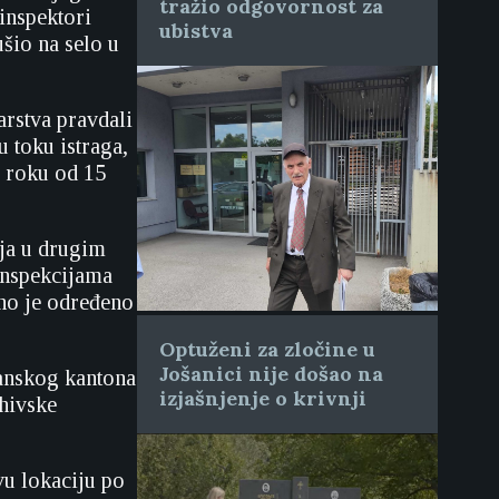
tražio odgovornost za
 inspektori
ubistva
šio na selo u
arstva pravdali
u toku istraga,
 u roku od 15
nja u drugim
inspekcijama
bno je određeno
Optuženi za zločine u
Jošanici nije došao na
anskog kantona
izjašnjenje o krivnji
rhivske
ovu lokaciju po