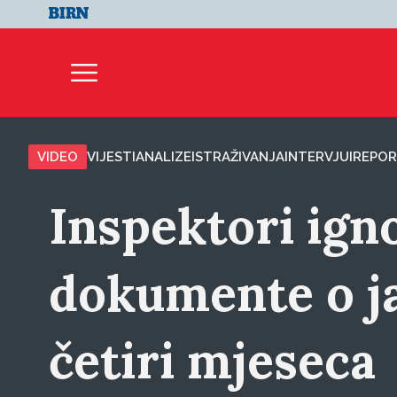
VIDEO
VIJESTI
ANALIZE
ISTRAŽIVANJA
INTERVJUI
REPOR
Inspektori ign
dokumente o j
četiri mjeseca