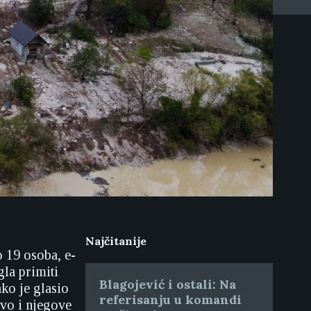
Najčitanije
 19 osoba, e-
gla primiti
Blagojević i ostali: Na
ko je glasio
referisanju u komandi
tvo i njegove