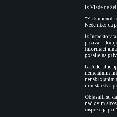
Iz Vlade ne žel
“Za kamenolom 
Neće niko da p
Iz Inspektorata
poziva – donij
informacijama.
pošalje na priv
Iz Federalne u
nemetalnim mi
nenabrojanim 
ministarstvo p
Objasnili su d
nad ovim sirov
inspekcija pri