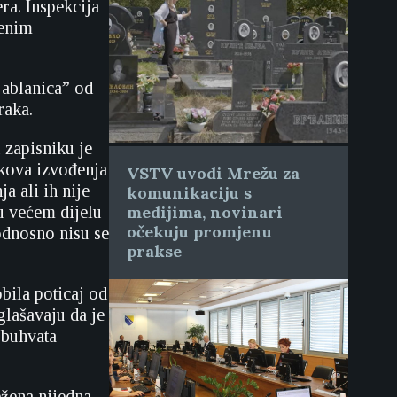
ra. Inspekcija
čenim
 Jablanica” od
raka.
 zapisniku je
akova izvođenja
VSTV uvodi Mrežu za
a ali ih nije
komunikaciju s
 u većem dijelu
medijima, novinari
očekuju promjenu
odnosno nisu se
prakse
bila poticaj od
glašavaju da je
obuhvata
ežena nijedna