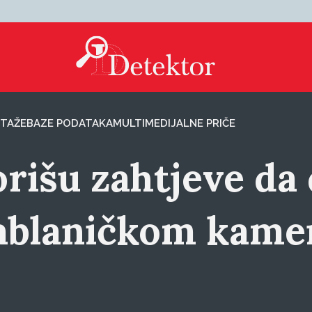
TAŽE
BAZE PODATAKA
MULTIMEDIJALNE PRIČE
orišu zahtjeve da
ablaničkom kame