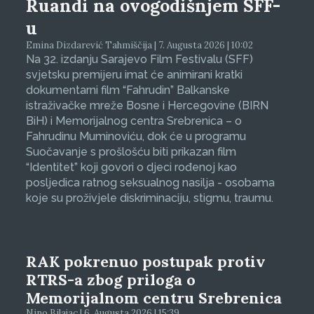
Ruandi na ovogodišnjem SFF-
u
Emina Dizdarević Tahmiščija | 7. Augusta 2026 | 10:02
Na 32. izdanju Sarajevo Film Festivalu (SFF)
svjetsku premijeru imat će animirani kratki
dokumentarni film “Fahrudin” Balkanske
istraživačke mreže Bosne i Hercegovine (BIRN
BiH) i Memorijalnog centra Srebrenica – o
Fahrudinu Muminoviću, dok će u programu
Suočavanje s prošlošću biti prikazan film
“Identitet” koji govori o djeci rođenoj kao
posljedica ratnog seksualnog nasilja - osobama
koje su proživjele diskriminaciju, stigmu, traumu.
RAK pokrenuo postupak protiv
RTRS-a zbog priloga o
Memorijalnom centru Srebrenica
Nino Bilajac | 6. Augusta 2026 | 15:39