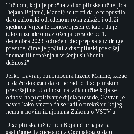
Tužbom, koju je pročitala disciplinska tužiteljica
Dejana Bojanić, Mandić se tereti da je propustila
da u zakonski određenom roku zakaže i održi
sjednicu Vijeća te donese rješenje, kao i da je
tokom izrade obrazloženja presude od 1.
decembra 2023. određeni dio prepisala iz druge
presude, čime je počinila disciplinski prekršaj
“nemar ili nepažnja u vršenju službenih
dužnosti”.
Jerko Gavran, punomoćnik tužene Mandić, kazao
je da će dokazati da se ne radi o disciplinskim
prekršajima. U odnosu na tačku tužbe koja se
odnosi na prepisivanje dijela presude, Gavran je
naveo kako smatra da se radi o prekršaju kojeg
nema u novim izmjenama Zakona o VSTV-u.
Disciplinska tužiteljica Bojanić je najavila
saslušanje dvojice sudija Općinskog suda u