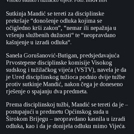
Visoko sudsko i tužilačko vijeće. Foto: BIRN BiH
Sutkinja Mandić se tereti za disciplinske
prekršaje “donošenje odluka kojima se
očigledno krši zakon”, “nemar ili nepažnja u
vršenju službenih dužnosti“ te “neopravdano
kašnjenje u izradi odluka“.
Sanela Gorušanović-Butigan, predsjedavajuća
Prvostepene disciplinske komisije Visokog
sudskog i tužilačkog vijeća (VSTV), navela je da
je Ured disciplinskog tužioca podnio dvije tužbe
protiv sutkinje Mandić, nakon čega je doneseno
rješenje o spajanju dva predmeta.
Prema disciplinskoj tužbi, Mandić se tereti da je –
postupajući u predmetu Općinskog suda u
Širokom Brijegu – neopravdano kasnila u izradi
odluka, kao i da je donijela odluku mimo Vijeća.