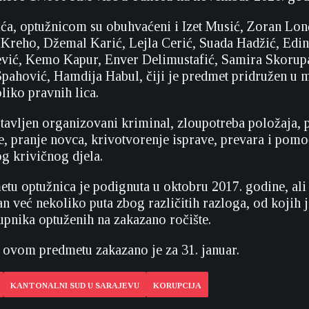
ća, optužnicom su obuhvaćeni i Izet Musić, Zoran Lon
 Kreho, Džemal Karić, Lejla Cerić, Suada Hadžić, Edin
vić, Kemo Kapur, Enver Delimustafić, Samira Skorup
pahović, Hamdija Habul, čiji je predmet pridružen u 
liko pravnih lica.
 stavljen organizovani kriminal, zloupotreba položaja,
je, pranje novca, krivotvorenje isprave, prevara i pom
g krivičnog djela.
u optužnica je podignuta u oktobru 2017. godine, ali 
n već nekoliko puta zbog različitih razloga, od kojih j
upnika optuženih na zakazano ročište.
 ovom predmetu zakazano je za 31. januar.
KANTONALNI SUD U SARAJEVU
KORUPCIJA