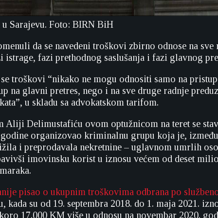
 u Sarajevu. Foto: BIRN BiH
omenuli da se navedeni troškovi zbirno odnose na sve 
i istrage, fazi prethodnog saslušanja i fazi glavnog pre
a se troškovi “nikako ne mogu odnositi samo na pristu
up na glavni pretres, nego i na sve druge radnje preduz
kata”, u skladu sa advokatskom tarifom.
Aliji Delimustafiću ovom optužnicom na teret se stavl
 godine organizovao kriminalnu grupu koja je, između
ižila i preprodavala nekretnine – uglavnom umrlih os
bavivši imovinsku korist u iznosu većem od deset mili
 maraka.
anije pisao o ukupnim troškovima odbrana po službeno
 kada su od 19. septembra 2018. do 1. maja 2021. izno
skoro 17.000 KM više u odnosu na novembar 2020. god