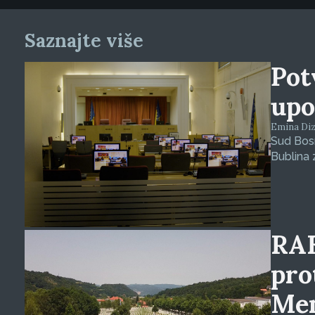
Saznajte više
Pot
upo
Emina Dizd
Sud Bosn
Bublina 
RAK
pro
Mem