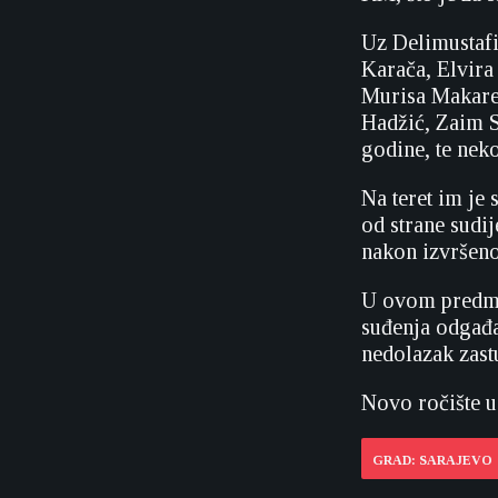
Uz Delimustafi
Karača, Elvira
Murisa Makare
Hadžić, Zaim S
godine, te neko
Na teret im je
od strane sudi
nakon izvršeno
U ovom predmet
suđenja odgađa
nedolazak zast
Novo ročište u
GRAD: SARAJEVO