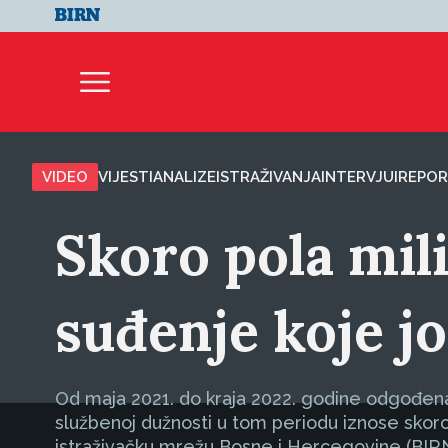
VIDEO
VIJESTI
ANALIZE
ISTRAŽIVANJA
INTERVJUI
REPOR
Skoro pola mil
suđenje koje jo
Od maja 2021. do kraja 2022. godine odgođena s
službenoj dužnosti u tom periodu iznose skoro
istraživačku mrežu Bosne i Hercegovine (BIRN