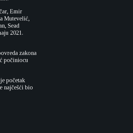
čar, Emir
a Mutevelić,
an, Sead
maju 2021.
 povreda zakona
oć počiniocu
je početak
e najčešći bio