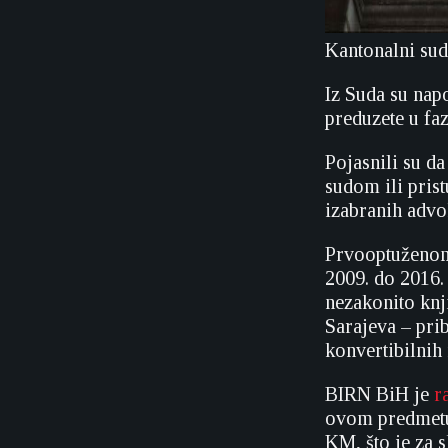
Kantonalni sud
Iz Suda su nap
preduzete u faz
Pojasnili su d
sudom ili prist
izabranih advo
Prvooptuženom 
2009. do 2016.
nezakonito knj
Sarajeva – pri
konvertibilnih
BIRN BiH je
r
ovom predmetu,
KM, što je za 