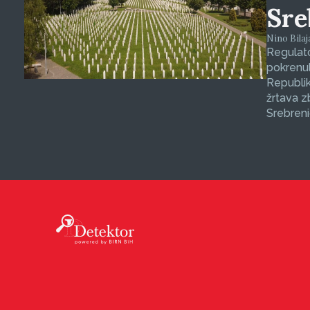
Sre
Nino Bilaj
Regulat
pokrenul
Republik
žrtava 
Srebreni