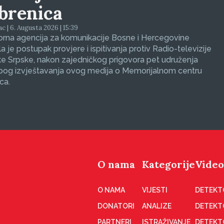
brenica
ac | 6. Augusta 2026 | 15:39
orna agencija za komunikacije Bosne i Hercegovine
a je postupak provjere i ispitivanja protiv Radio-televizije
e Srpske, nakon zajedničkog prigovora pet udruženja
zbog izvještavanja ovog medija o Memorijalnom centru
ca.
O nama
Kategorije
Video
O NAMA
VIJESTI
DETEKT
DONATORI
ANALIZE
DETEKT
PARTNERI
ISTRAŽIVANJE
DETEKT