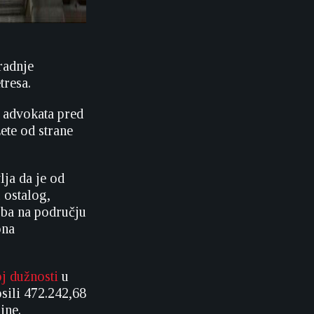
radnje
tresa.
p advokata pred
ete od strane
ja da je od
 ostalog,
oba na području
ona
j dužnosti
u
sili 472.242,68
ine.