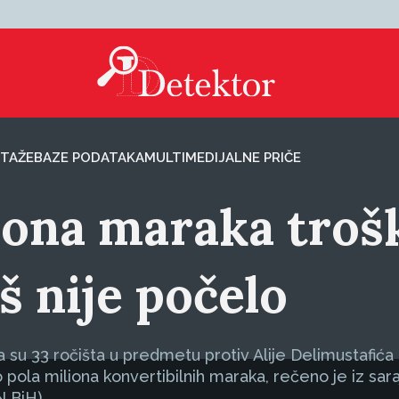
TAŽE
BAZE PODATAKA
MULTIMEDIJALNE PRIČE
iona maraka troš
š nije počelo
u 33 ročišta u predmetu protiv Alije Delimustafića i
 pola miliona konvertibilnih maraka, rečeno je iz s
 BiH).