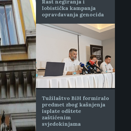
Rast negiranja i
lobistička kampanja
opravdavanja genocida
Tužilaštvo BiH formiralo
predmet zbog kašnjenja
isplate odštete
zaštićenim
svjedokinjama