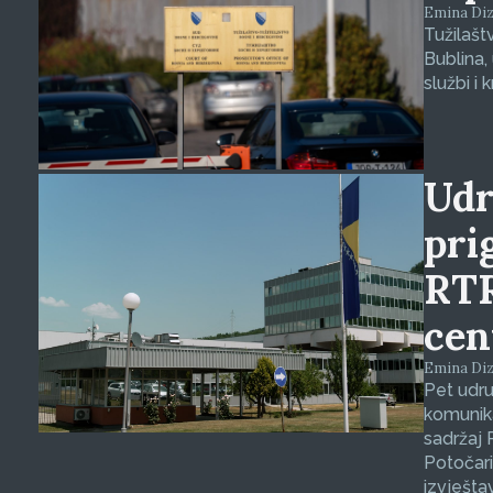
Emina Dizd
Tužilašt
Bublina,
službi i 
Udr
pri
RTR
cen
Emina Dizd
Pet udru
komunika
sadržaj 
Potočari
izvješta