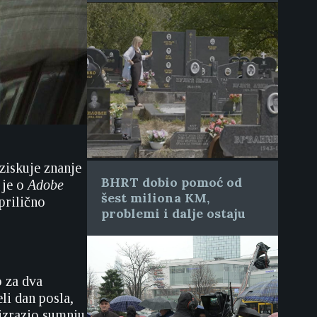
ziskuje znanje
BHRT dobio pomoć od
 je o
Adobe
šest miliona KM,
prilično
problemi i dalje ostaju
 za dva
li dan posla,
 izrazio sumnju