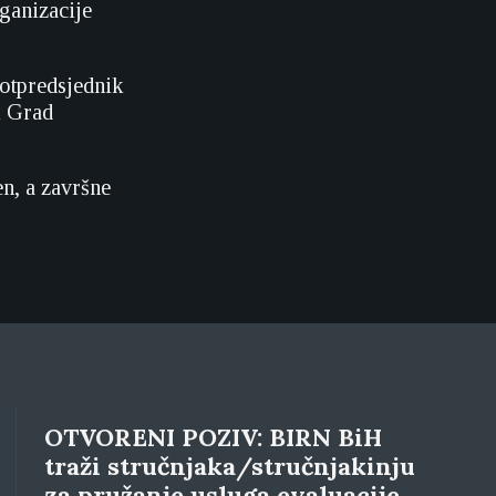
ganizacije
potpredsjednik
i Grad
en, a završne
OTVORENI POZIV: BIRN BiH
traži stručnjaka/stručnjakinju
za pružanje usluga evaluacije