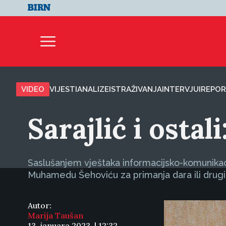
VIDEO
VIJESTI
ANALIZE
ISTRAŽIVANJA
INTERVJUI
REPOR
Sarajlić i ostal
Saslušanjem vještaka informacijsko-komunikaci
Muhamedu Šehoviću za primanja dara ili drugih
Autor:
Marija Taušan
13. januara 2023. | 12:32