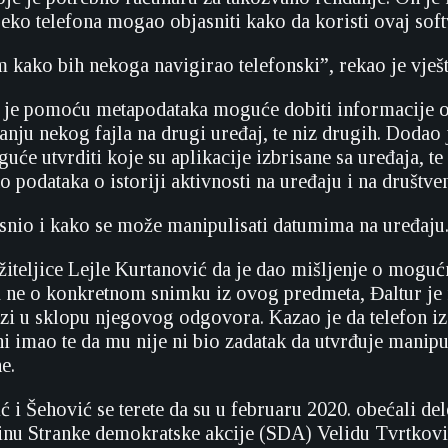
eko telefona mogao objasniti kako da koristi ovaj soft
m kako bih nekoga navigirao telefonski”, rekao je vješt
 je pomoću metapodataka moguće dobiti informacije o
lanju nekog fajla na drugi uređaj, te niz drugih. Dodao 
će utvrditi koje su aplikacije izbrisane sa uređaja, t
o podataka o istoriji aktivnosti na uređaju i na društ
asnio i kako se može manipulisati datumima na uređaju
užiteljice Lejle Kurtanović da je dao mišljenje o mogu
a ne o konkretnom snimku iz ovog predmeta, Đaltur je 
azi u sklopu njegovog odgovora. Kazao je da telefon i
ni imao te da mu nije ni bio zadatak da utvrđuje manipu
e.
ić i Šehović se terete da su u februaru 2020. obećali de
inu Stranke demokratske akcije (SDA) Velidu Tvrtkov