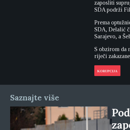
zaposliti supr
SDA podrži Fik
Prema optužnic
SDA, Delalić 
Sarajevo, a Šeh
S obzirom da n
riječi zakazane
KORUPCIJA
Saznajte više
Pod
zap