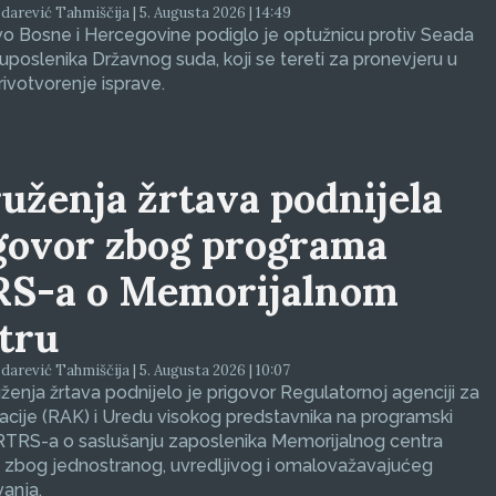
arević Tahmiščija | 5. Augusta 2026 | 14:49
vo Bosne i Hercegovine podiglo je optužnicu protiv Seada
 uposlenika Državnog suda, koji se tereti za pronevjeru u
krivotvorenje isprave.
uženja žrtava podnijela
govor zbog programa
S-a o Memorijalnom
tru
arević Tahmiščija | 5. Augusta 2026 | 10:07
ženja žrtava podnijelo je prigovor Regulatornoj agenciji za
cije (RAK) i Uredu visokog predstavnika na programski
RTRS-a o saslušanju zaposlenika Memorijalnog centra
 zbog jednostranog, uvredljivog i omalovažavajućeg
vanja.