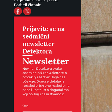
Podjeli članak:
Prijavite se na
sedmični
newsletter
Detektora
Newsletter
Novinari Detektora svake
sedmice pišu newslettere o
protekloj i sedmici koja nas
očekuje. Donose detalje iz
redakcije, iskrene reakcije na
priče i kontekst o događajima
koji oblikuju našu stvarnost.