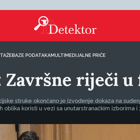
TAŽE
BAZE PODATAKA
MULTIMEDIJALNE PRIČE
i: Završne riječi 
jske struke okončano je izvođenje dokaza na suđenju
 oblika koristi u vezi sa unutarstranačkim izborima i