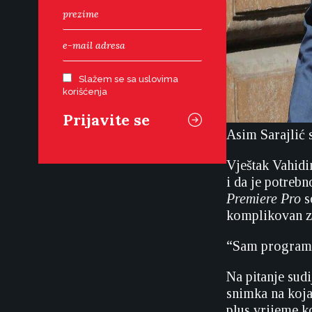
Slažem se sa uslovima
korišćenja
Asim Sarajlić 
Vještak Vahidi
i da je potreb
Premiere Pro
s
komplikovan z
“Sam program i
Na pitanje sud
snimka na koja 
plus vrijeme k