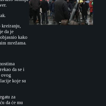
ver.
ak.
 kreiranju,
je da je
e objasnio kako
venim mrežama.
.
ćnostima
rekao da se i
z ovog
lacije koje su
legatu za
iću da će mu