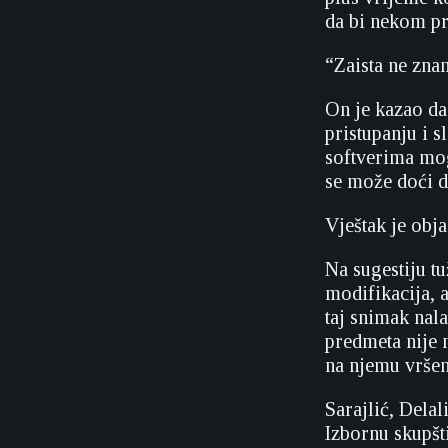
da bi nekom pr
“Zaista ne zna
On je kazao da
pristupanju i s
softverima mogu
se može doći d
Vještak je obj
Na sugestiju t
modifikacija, 
taj snimak nal
predmeta nije 
na njemu vršen
Sarajlić, Delal
Izbornu skupšt