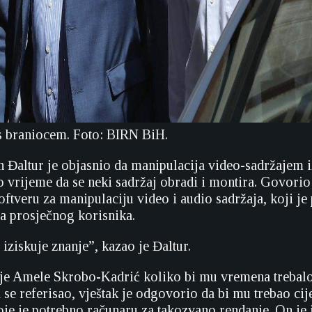
s braniocem. Foto: BIRN BiH.
n Đaltur je objasnio da manipulacija video-sadržajem i
no vrijeme da se neki sadržaj obradi i montira. Govorio
oftveru za manipulaciju video i audio sadržaja, koji je 
a prosječnog korisnika.
ziskuje znanje”, kazao je Đaltur.
ije Amele Skrobo-Kadrić koliko bi mu vremena trebalo
se referisao, vještak je odgovorio da bi mu trebao cije
oje je potrebno računaru za takozvano rendanje. On je