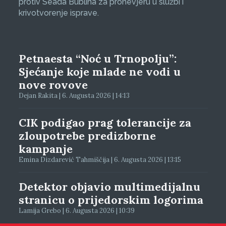
protiv Seada Bublina za pronevjeru u službi i
krivotvorenje isprave.
Petnaesta “Noć u Trnopolju”:
Sjećanje koje mlade ne vodi u
nove rovove
Dejan Rakita | 6. Augusta 2026 | 14:13
CIK podigao prag tolerancije za
zloupotrebe predizborne
kampanje
Emina Dizdarević Tahmiščija | 6. Augusta 2026 | 13:15
Detektor objavio multimedijalnu
stranicu o prijedorskim logorima
Lamija Grebo | 6. Augusta 2026 | 10:39