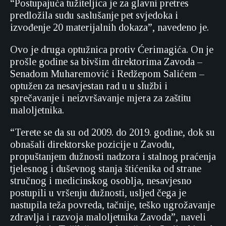
“Postupajuća tužiteljica je za glavni pretres
predložila sudu saslušanje pet svjedoka i
izvođenje 20 materijalnih dokaza”, navedeno je.
Ovo je druga optužnica protiv Ćerimagića. On je
prošle godine sa bivšim direktorima Zavoda –
Senadom Muharemović i Redžepom Salićem –
optužen za nesavjestan rad u u službi i
sprečavanje i neizvršavanje mjera za zaštitu
maloljetnika.
“Terete se da su od 2009. do 2019. godine, dok su
obnašali direktorske pozicije u Zavodu,
propuštanjem dužnosti nadzora i stalnog praćenja
tjelesnog i duševnog stanja štićenika od strane
stručnog i medicinskog osoblja, nesavjesno
postupili u vršenju dužnosti, usljed čega je
nastupila teža povreda, tačnije, teško ugrožavanje
zdravlja i razvoja maloljetnika Zavoda”, naveli