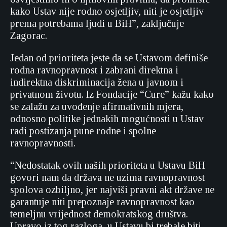
kako Ustav nije rodno osjetljiv, niti je osjetljiv
prema potrebama ljudi u BiH”, zaključuje
Zagorac.
Jedan od prioriteta jeste da se Ustavom definiše
rodna ravnopravnost i zabrani direktna i
indirektna diskriminacija žena u javnom i
privatnom životu. Iz Fondacije “Cure” kažu kako
se zalažu za uvođenje afirmativnih mjera,
odnosno politike jednakih mogućnosti u Ustav
radi postizanja pune rodne i spolne
ravnopravnosti.
“Nedostatak ovih naših prioriteta u Ustavu BiH
govori nam da država ne uzima ravnopravnost
spolova ozbiljno, jer najviši pravni akt države ne
garantuje niti prepoznaje ravnopravnost kao
temeljnu vrijednost demokratskog društva.
Upravo iz tog razloga, u Ustavu bi trebale biti