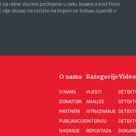
 za ratne zločine počinjene u selu Jošanica kod Foče
ć nije došao na ročište na kojem se trebao izjasniti o
O nama
Kategorije
Video
O NAMA
VIJESTI
DETEKT
DONATORI
ANALIZE
DETEKT
PARTNERI
ISTRAŽIVANJE
DETEKT
PUBLIKACIJE
INTERVJU
DETEKT
NAGRADE
REPORTAŽA
DOKUME