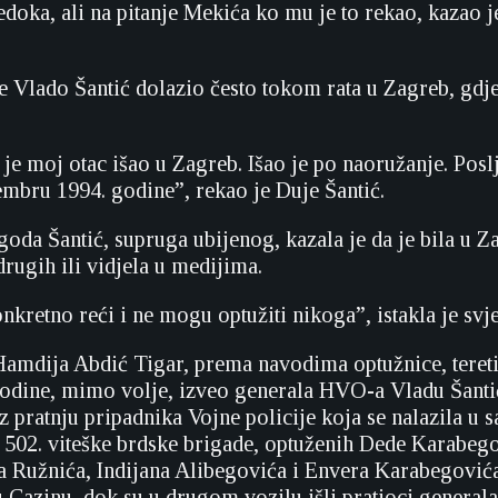
edoka, ali na pitanje Mekića ko mu je to rekao, kazao j
e Vlado Šantić dolazio često tokom rata u Zagreb, gdje 
 je moj otac išao u Zagreb. Išao je po naoružanje. Posl
embru 1994. godine”, rekao je Duje Šantić.
oda Šantić, supruga ubijenog, kazala je da je bila u Za
drugih ili vidjela u medijima.
kretno reći i ne mogu optužiti nikoga”, istakla je svj
amdija Abdić Tigar, prema navodima optužnice, tereti 
godine, mimo volje, izveo generala HVO-a Vladu Šanti
uz pratnju pripadnika Vojne policije koja se nalazila u s
 502. viteške brdske brigade, optuženih Dede Karabeg
 Ružnića, Indijana Alibegovića i Envera Karabegovića
u Cazinu, dok su u drugom vozilu išli pratioci generala