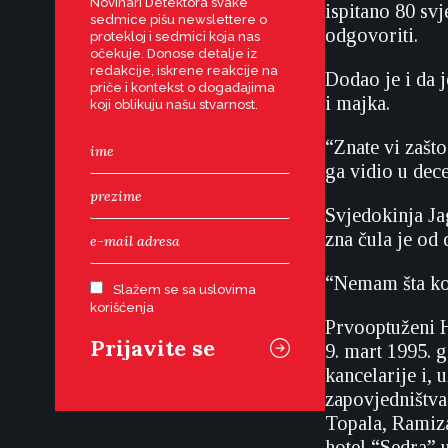
Novinari Detektora svake
ispitano 80 svj
sedmice pišu newslettere o
odgovoriti.
protekloj i sedmici koja nas
očekuje. Donose detalje iz
redakcije, iskrene reakcije na
Dodao je i da j
priče i kontekst o događajima
i majka.
koji oblikuju našu stvarnost.
“Znate vi zašto
ga vidio u dec
Svjedokinja Jag
zna čula je od 
“Nemam šta kon
Slažem se sa uslovima
korišćenja
Prvooptuženi H
9. mart 1995. 
kancelarije i, 
zapovjedništva
Topala, Ramiza
hotel “Sedra” 