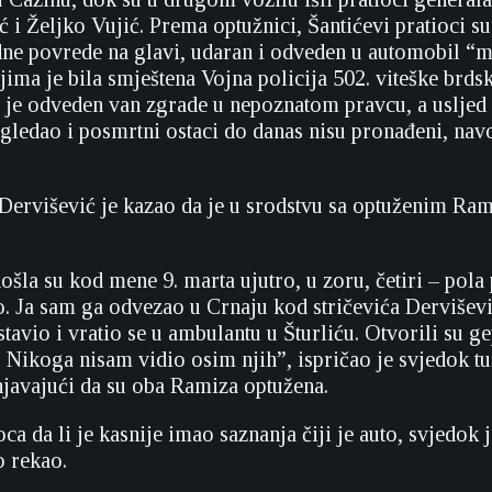
 i Željko Vujić. Prema optužnici, Šantićevi pratioci su
dne povrede na glavi, udaran i odveden u automobil “
jima je bila smještena Vojna policija 502. viteške brds
 je odveden van zgrade u nepoznatom pravcu, a usljed
gledao i posmrtni ostaci do danas nisu pronađeni, navo
Dervišević je kazao da je u srodstvu sa optuženim R
la su kod mene 9. marta ujutro, u zoru, četiri – pola pe
o. Ja sam ga odvezao u Crnaju kod stričevića Dervišev
avio i vratio se u ambulantu u Šturliću. Otvorili su ge
. Nikoga nisam vidio osim njih”, ispričao je svjedok 
javajući da su oba Ramiza optužena.
oca da li je kasnije imao saznanja čiji je auto, svjedok
o rekao.