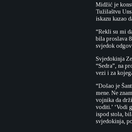
Midžić je kons
Tužilaštvu Uns
iskazu kazao da
“Rekli su mi da
bila proslava 8
svjedok odgovor
Svjedokinja Zeh
“Sedra”, na pr
vezi i za kojeg
“Došao je Šant
mene. Ne znam 
vojnika da drži
voditi.’ ‘Vodi 
ispod stola, bi
svjedokinja, po