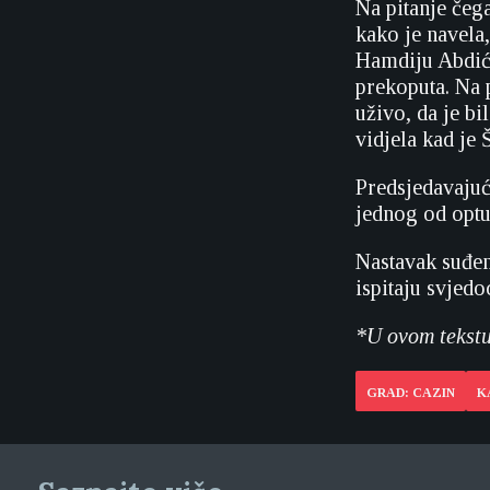
Na pitanje čega
kako je navela
Hamdiju Abdića
prekoputa. Na p
uživo, da je bi
vidjela kad je Š
Predsjedavajuć
jednog od optu
Nastavak suđen
ispitaju svjed
*U ovom tekstu
GRAD: CAZIN
K