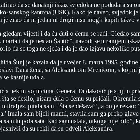
tatirao da se današnji iskaz svjedoka ne podudara sa o
ko-sanskog kantona (USK). Kako je naveo, svjedok je
 je znao da ni jedan ni drugi nisu mogli kupiti takvo v
 gledam vijesti i da ću čuti o čemu se radi. Gledao sam
. marta i da je nestao Šantić”, navodi se u ranijem iskaz
io da se toga ne sjeća i da je dao izjavu nekoliko put
ida Šunj je kazala da je uvečer 8. marta 1995. godine 
oslavi Dana žena, sa Aleksandrom Mrenicom, s kojim je
a se kasnije udala.
ić s nekim vojnicima. General Dudaković je s njim pr
šta se desilo, nisam čula o čemu su pričali. Okrenula s
 mitraljez, pitala sam: ‘Šta se dešava?’, a on je rekao:
ga.’ Imala sam bijeli mantil, stavila sam ga preko glave 
la sam tu pola sata. Kad sam ustala, nikoga nije bilo”, k
jasnivši da su rekli da su odveli Aleksandra.