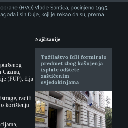
 obrane (HVO) Vlade Šantića, počinjeno 1995.
goda i sin Duje, koji je rekao da su, prema
Najčitanije
Tužilaštvo BiH formiralo
predmet zbog kašnjenja
optuženog
isplate odštete
u Cazinu,
zaštićenim
ije (FUP), čiju
svjedokinjama
strage, radili
o korištenju
acijama,