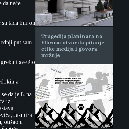
e da neće
su tada bili on
Tragedija planinara na
jednji put sam
Elbrusu otvorila pitanje
etike medija i govora
mržnje
grebu i sve što
edokinja.
se da je 8. na
ća iz
astavu
ovića, Jasmira
, otišao u
 Šantića,