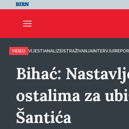
VIDEO
VIJESTI
ANALIZE
ISTRAŽIVANJA
INTERVJUI
REPOR
Bihać: Nastavl
ostalima za ub
Šantića