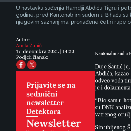
U nastavku suđenja Hamdiji Abdiću Tigru i pet
godine, pred Kantonalnim sudom u Bihaću su ka
njegovim saznanjima, pronađene četiri rupe o
Autor:
Amila Žunić
17. decembra 2021. | 14:20
Kantonalni sud u 
Podjeli članak:
Duje Šantić je
Abdića, kazao 
odveo vođa tima
Prijavite se na
je i dokumentac
sedmični
“Bio sam u hot
newsletter
su DNK analizu
Detektora
vatrenog oružj
Newsletter
Sin ubijenog Š