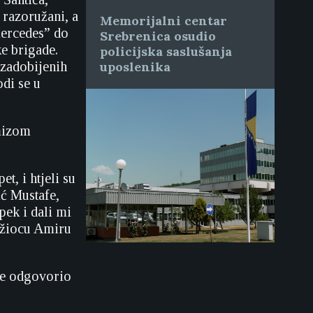
 razoružani, a
Memorijalni centar
mercedes” do
Srebrenica osudio
ke brigade.
policijska saslušanja
 zadobijenih
uposlenika
di se u
amizom
t, i htjeli su
ić Mustafe,
pek i dali mi
tužiocu Amiru
 je odgovorio