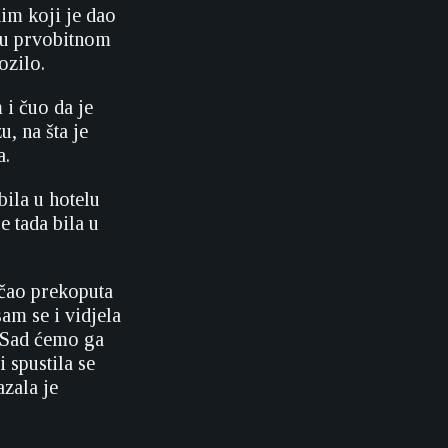
nim koji je dao
 u prvobitnom
ozilo.
 i čuo da je
u, na šta je
a.
bila u hotelu
 tada bila u
ičao prekoputa
am se i vidjela
 ‘Sad ćemo ga
i spustila se
azala je