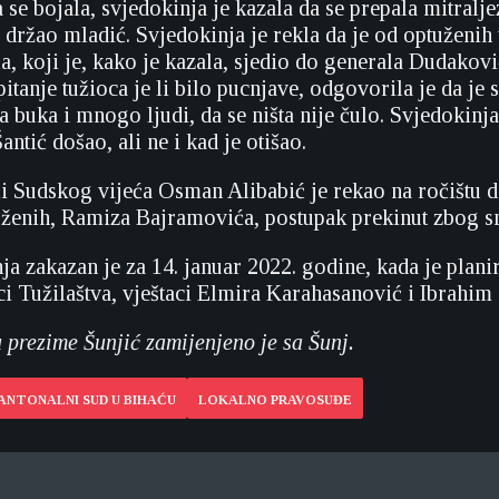
 se bojala, svjedokinja je kazala da se prepala mitraljez
, držao mladić. Svjedokinja je rekla da je od optuženih
, koji je, kako je kazala, sjedio do generala Dudaković
itanje tužioca je li bilo pucnjave, odgovorila je da je
la buka i mnogo ljudi, da se ništa nije čulo. Svjedokinja
antić došao, ali ne i kad je otišao.
i Sudskog vijeća Osman Alibabić je rekao na ročištu da
ženih, Ramiza Bajramovića, postupak prekinut zbog sm
ja zakazan je za 14. januar 2022. godine, kada je plani
oci Tužilaštva, vještaci Elmira Karahasanović i Ibrahi
 prezime Šunjić zamijenjeno je sa Šunj.
ANTONALNI SUD U BIHAĆU
LOKALNO PRAVOSUĐE