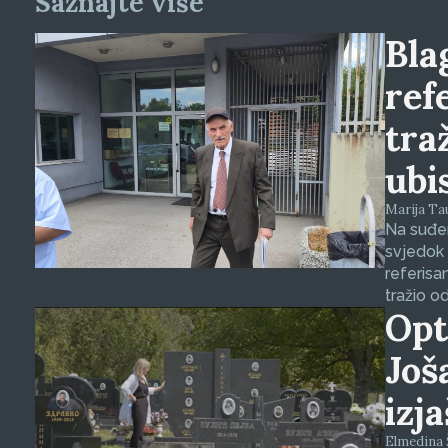
Saznajte više
Blag
ref
tra
ubi
Marija Tauš
Na suđen
svjedok 
referisa
tražio o
Opt
Još
izj
Elmedina Š