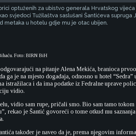
orici optuženih za ubistvo generala Hrvatskog vijeća
o svjedoci Tužilaštva saslušani Šantićeva supruga Ja
d metaka u hotelu gdje mu je otac ubijen.
Bihaću. Foto: BIRN BiH
, odgovarajući na pitanje Alena Mekića, branioca prvo
da ga je na mjesto događaja, odnosno u hotel “Sedra” 
 istražilaca i da ima podatke iz Fedralne uprave polic
iju vidio.
elu, vidio sam rupe, pričali smo. Bio sam tamo tokom i
”, rekao je Šantić govoreći o tome otkud mu saznanja 
a.
antića također je naveo da je, prema njegovim inform