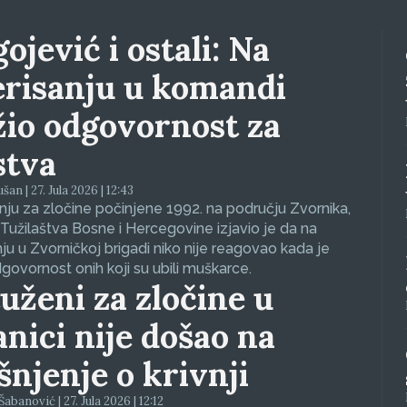
ojević i ostali: Na
erisanju u komandi
žio odgovornost za
stva
an | 27. Jula 2026 | 12:43
ju za zločine počinjene 1992. na području Zvornika,
Tužilaštva Bosne i Hercegovine izjavio je da na
nju u Zvorničkoj brigadi niko nije reagovao kada je
dgovornost onih koji su ubili muškarce.
uženi za zločine u
anici nije došao na
ašnjenje o krivnji
abanović | 27. Jula 2026 | 12:12