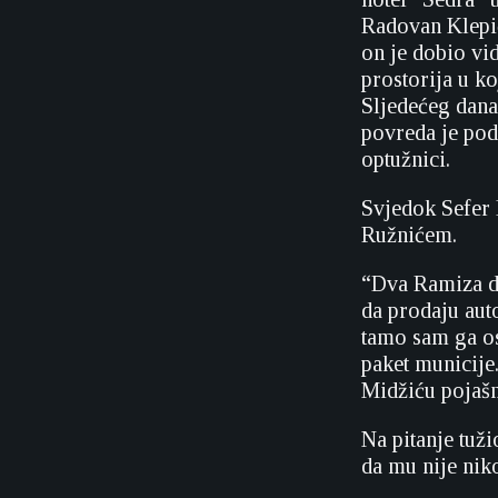
Radovan Klepić
on je dobio vi
prostorija u ko
Sljedećeg dana
povreda je pod
optužnici.
Svjedok Sefer 
Ružnićem.
“Dva Ramiza doš
da prodaju aut
tamo sam ga ost
paket municije
Midžiću pojašn
Na pitanje tuži
da mu nije nik