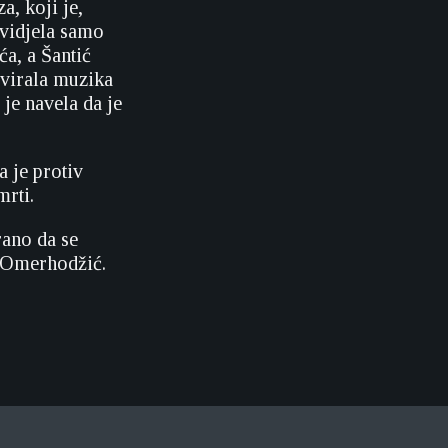
a, koji je,
 vidjela samo
a, a Šantić
 svirala muzika
 je navela da je
 je protiv
rti.
rano da se
m Omerhodžić.