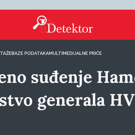
TAŽE
BAZE PODATAKA
MULTIMEDIJALNE PRIČE
jeno suđenje Hamd
istvo generala H