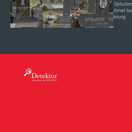
Optuženi
Amel Isi
krivnji.