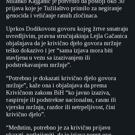
Milanko Kajganić je potvrdio da postoji oko 30
prijava koje je Tužilaštvo primilo za negiranje
genocida i veličanje ratnih zločinaca.
Uprkos Dodikovom govoru kojeg žrtve smatraju
uvredljivim, pravna stručnjakinja Lejla Gačanica
objašnjava da je krivično djelo govora mržnje
teško dokazivo i jer “sama izjava mora biti
stavljena u vezu sa izazivanjem ili
podstrekavanjem mržnje”.
“Potrebno je dokazati krivično djelo govora
mržnje”, kaže ona i objašnjava da prema
Krivičnom zakonu BiH “ko javno izaziva,
raspiruje ili podstrekne nacionalnu, rasnu ili
vjersku mržnju, razdor ili netrpeljivost, čini
krivično djelo”.
“Međutim, potrebno je za krivičnu prijavu
ukazati, potkrijepiti, da je izjava poput ove