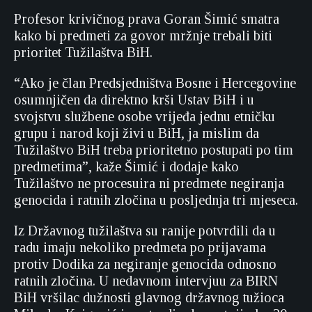
Profesor krivičnog prava Goran Šimić smatra
kako bi predmeti za govor mržnje trebali biti
prioritet Tužilaštva BiH.
“Ako je član Predsjedništva Bosne i Hercegovine
osumnjičen da direktno krši Ustav BiH i u
svojstvu službene osobe vrijeđa jednu etničku
grupu i narod koji živi u BiH, ja mislim da
Tužilaštvo BiH treba prioritetno postupati po tim
predmetima”, kaže Šimić i dodaje kako
Tužilaštvo ne procesuira ni predmete negiranja
genocida i ratnih zločina u posljednja tri mjeseca.
Iz Državnog tužilaštva su ranije potvrdili da u
radu imaju nekoliko predmeta po prijavama
protiv Dodika za negiranje genocida odnosno
ratnih zločina. U nedavnom intervjuu za BIRN
BiH vršilac dužnosti glavnog državnog tužioca