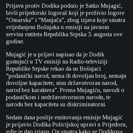
Prijavu protiv Dodika podnio je Satko Mujagić,
bivši prijedorski logoraš koji je preživio logore
“Omarska” i “Manjača”, zbog izjava koje smatra
vrijeđanjem Bošnjaka u emisiji na javnom
servisu entiteta Republika Srpska 3. augusta ove
godine.
Mujagić je u prijavi napisao da je Dodik
gostujući u TV emisiji na Radio-televiziji
Republike Srpske rekao da su Bošnjaci
“podanički narod, nema ih dovoljan broj, nemaju
dovoljne kapacitete, nisu državotvoran narod,
narod bez karaktera”. Prema Mujagiću, navodi o
podaničkom i nedržavotvornom narodu, te
narodu bez kapaciteta su diskriminatorni.
Sedam dana poslije emitovanja emisije Mujagić
je prijavio Dodika Policijskoj upravi u Prijedoru,
gdje je dao izjavu. On smatra kako se Dodikova