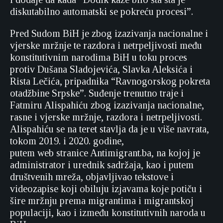
diskutabilno automatski se pokreću procesi”.
Pred Sudom BiH je zbog izazivanja nacionalne i
vjerske mržnje te razdora i netrpeljivosti među
konstitutivnim narodima BiH u toku proces
protiv Dušana Sladojevića, Slavka Aleksića i
Rista Lečića, pripadnika “Ravnogorskog pokreta
otadžbine Srpske”. Suđenje trenutno traje i
Fatmiru Alispahiću zbog izazivanja nacionalne,
rasne i vjerske mržnje, razdora i netrpeljivosti.
Alispahiću se na teret stavlja da je u više navrata,
tokom 2019. i 2020. godine,
putem web stranice Antimigrant.ba, na kojoj je
administrator i urednik sadržaja, kao i putem
društvenih mreža, objavljivao tekstove i
videozapise koji obiluju izjavama koje potiču i
šire mržnju prema migrantima i migrantskoj
populaciji, kao i između konstitutivnih naroda u