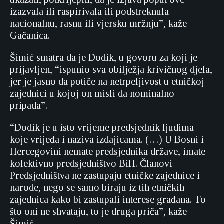
izazvala ili raspirivala ili podstreknula
nacionalnu, rasnu ili vjersku mržnju”, kaže
Gačanica.
Šimić smatra da je Dodik, u govoru za koji je
prijavljen, “ispunio sva obilježja krivičnog djela,
jer je jasno da potiče na netrpeljivost u etničkoj
zajednici u kojoj on misli da nominalno
pripada”.
“Dodik je u isto vrijeme predsjednik ljudima
koje vrijeđa i naziva izdajicama. (…) U Bosni i
Hercegovini nemate predsjednika države, imate
kolektivno predsjedništvo BiH. Članovi
Predsjedništva ne zastupaju etničke zajednice i
narode, nego se samo biraju iz tih etničkih
zajednica kako bi zastupali interese građana. To
što oni ne shvataju, to je druga priča”, kaže
Šimić.