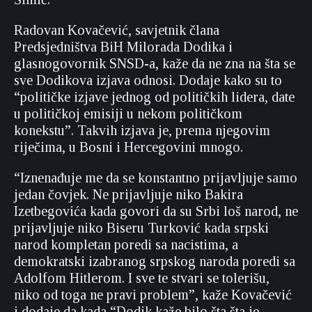
Radovan Kovačević, savjetnik člana
Predsjedništva BiH Milorada Dodika i
glasnogovornik SNSD-a, kaže da ne zna na šta se
sve Dodikova izjava odnosi. Dodaje kako su to
“političke izjave jednog od političkih lidera, date
u političkoj emisiji u nekom političkom
konekstu”. Takvih izjava je, prema njegovim
riječima, u Bosni i Hercegovini mnogo.
“Iznenađuje me da se konstantno prijavljuje samo
jedan čovjek. Ne prijavljuje niko Bakira
Izetbegovića kada govori da su Srbi loš narod, ne
prijavljuje niko Biseru Turković kada srpski
narod kompletan poredi sa nacistima, a
demokratski izabranog srpskog naroda poredi sa
Adolfom Hitlerom. I sve te stvari se tolerišu,
niko od toga ne pravi problem”, kaže Kovačević
i dodaje da kada “Dodik kaže bilo šta šta je