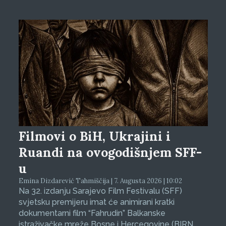
Filmovi o BiH, Ukrajini i
Ruandi na ovogodišnjem SFF-
u
Emina Dizdarević Tahmiščija | 7. Augusta 2026 | 10:02
Na 32. izdanju Sarajevo Film Festivalu (SFF)
svjetsku premijeru imat će animirani kratki
dokumentarni film “Fahrudin” Balkanske
istraživačke mreže Bosne i Hercegovine (BIRN