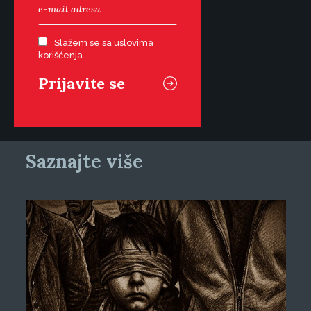
Slažem se sa uslovima
korišćenja
Saznajte više