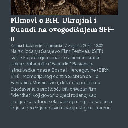
Filmovi o BiH, Ukrajini i
Ruandi na ovogodišnjem SFF-
u
Emina Dizdarević Tahmiščija | 7. Augusta 2026 | 10:02
Na 32. izdanju Sarajevo Film Festivalu (SFF)
svjetsku premijeru imat će animirani kratki
dokumentarni film “Fahrudin” Balkanske
istraživačke mreže Bosne i Hercegovine (BIRN
BiH) i Memorijalnog centra Srebrenica – o
Fahrudinu Muminoviću, dok će u programu
Suočavanje s prošlošću biti prikazan film
“Identitet” koji govori o djeci rođenoj kao
posljedica ratnog seksualnog nasilja - osobama
koje su proživjele diskriminaciju, stigmu, traumu.