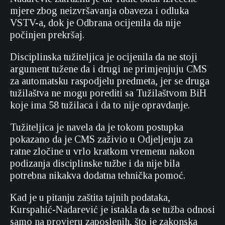
mjere zbog neizvršavanja obaveza i odluka
VSTV-a, dok je Odbrana ocijenila da nije
počinjen prekršaj.
Disciplinska tužiteljica je ocijenila da ne stoji
argument tužene da i drugi ne primjenjuju CMS
za automatsku raspodjelu predmeta, jer se druga
tužilaštva ne mogu porediti sa Tužilaštvom BiH
koje ima 58 tužilaca i da to nije opravdanje.
Tužiteljica je navela da je tokom postupka
pokazano da je CMS zaživio u Odjeljenju za
ratne zločine u vrlo kratkom vremenu nakon
podizanja disciplinske tužbe i da nije bila
potrebna nikakva dodatna tehnička pomoć.
Kad je u pitanju zaštita tajnih podataka,
Kurspahić-Nadarević je istakla da se tužba odnosi
samo na provjeru zaposlenih, što je zakonska