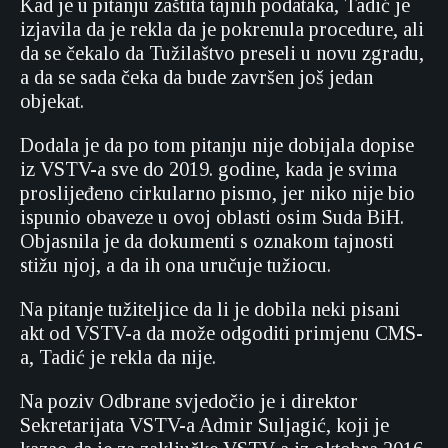
Kad je u pitanju zaštita tajnih podataka, Tadić je
izjavila da je rekla da je pokrenula procedure, ali
da se čekalo da Tužilaštvo preseli u novu zgradu,
a da se sada čeka da bude završen još jedan
objekat.
Dodala je da po tom pitanju nije dobijala dopise
iz VSTV-a sve do 2019. godine, kada je svima
proslijeđeno cirkularno pismo, jer niko nije bio
ispunio obaveze u ovoj oblasti osim Suda BiH.
Objasnila je da dokumenti s oznakom tajnosti
stižu njoj, a da ih ona uručuje tužiocu.
Na pitanje tužiteljice da li je dobila neki pisani
akt od VSTV-a da može odgoditi primjenu CMS-
a, Tadić je rekla da nije.
Na poziv Odbrane svjedočio je i direktor
Sekretarijata VSTV-a Admir Suljagić, koji je