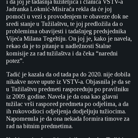
i da joj je tadašnja tužiteljica i članica VSTV-a
Jadranka Lokmić-Misirača rekla da će joj
pomoći u vezi s provođenjem te obaveze dok ne
sredi stanje u Tužilaštvu, te joj predložila da o
problemima obavijesti i tadašnjeg predsjednika
Vijeća Milana Tegeltiju. On joj je, kako je navela,
rekao da je to pitanje u nadležnosti Stalne
komisije za rad tužilaštva i da čeka “naredni
potez”.
Tadić je kazala da od tada pa do 2020. nije dobila
nikakve nove upute iz VSTV-a. Objasnila je da se
u Tužilaštvu predmeti raspoređuju po pravilniku
iz 2009. godine. Navela je da ona kao glavni
tužilac vrši raspored predmeta po odjelima, a da
ih rukovodioci odjeljenja dodjeljuju tužiocima.
Napomenula je da ona nekada formira timove za
rad na bitnim predmetima.