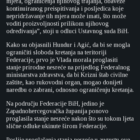
mjera, ograničenja njihovog trajanja, obaveze
kontinuiranog preispitivanja i posljedica koje
nepridržavanje tih mjera može imati, što može
voditi proizvoljnosti prilikom njihovog
određivanja”, stoji u odluci Ustavnog suda BiH.
Kako su objasnili Hundur i Agić, da bi se mogla
ograničiti sloboda kretanja na teritoriji
Federacije, prvo je Vlada morala proglasiti
stanje prirodne nesreće na prijedlog Federalnog
ministarstva zdravstva, da bi Krizni štab civilne
zaštite, kao rukovodni organ, mogao donijeti
naredbu o zabrani, odnosno ograničenju kretanja.
Na području Federacije BiH, jedino je
Zapadnohercegovačka županija ponovo
proglasila stanje nesreće nakon što su tokom ljeta
slične odluke ukinute širom Federacije.
Poslije proglašenja stanja nesreće u augustu ove