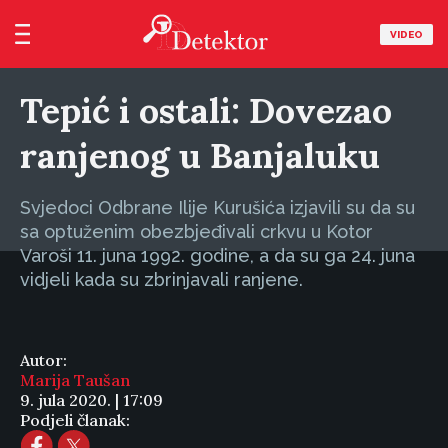
VIDEO
Tepić i ostali: Dovezao
ranjenog u Banjaluku
Svjedoci Odbrane Ilije Kurušića izjavili su da su
sa optuženim obezbjeđivali crkvu u Kotor
Varoši 11. juna 1992. godine, a da su ga 24. juna
vidjeli kada su zbrinjavali ranjene.
Autor:
Marija Taušan
9. jula 2020. | 17:09
Podjeli članak: