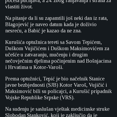
počela pucnjava, a 24. zbog ranjavanja i straha za
vlastiti život.
Na pitanje da li su zapamtili još neki dan iz rata,
Blagojević je naveo datum kada je doživio
nesreću, a Babić je kazao da ne zna.
Kurušića optužnica tereti sa Savom Tepićem,
Duškom Vujičićem i Duškom Maksimovićem za
učešće u zatvaranju, mučenju i drugim
nečovječnim djelima počinjenim nad Bošnjacima
i Hrvatima u Kotor-Varoši.
Prema optužnici, Tepić je bio načelnik Stanice
javne bezbjednosti (SJB) Kotor Varoš, Vujičić i
Maksimović bili su policajci, a Kurušić pripadnik
Vojske Republike Srpske (VRS).
Na suđenju je saslušan vještak medicinske struke
Slobodan Stanković, koji je zaključio da je