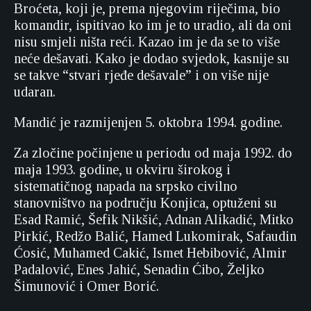
Broćeta, koji je, prema njegovim riječima, bio
komandir, ispitivao ko im je to uradio, ali da oni
nisu smjeli ništa reći. Kazao im je da se to više
neće dešavati. Kako je dodao svjedok, kasnije su
se takve “stvari rjeđe dešavale” i on više nije
udaran.
Mandić je razmijenjen 5. oktobra 1994. godine.
Za zločine počinjene u periodu od maja 1992. do
maja 1993. godine, u okviru širokog i
sistematičnog napada na srpsko civilno
stanovništvo na području Konjica, optuženi su
Esad Ramić, Šefik Nikšić, Adnan Alikadić, Mitko
Pirkić, Redžo Balić, Hamed Lukomirak, Safaudin
Ćosić, Muhamed Cakić, Ismet Hebibović, Almir
Padalović, Enes Jahić, Senadin Ćibo, Željko
Šimunović i Omer Borić.