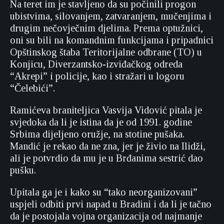
Na teret im je stavljeno da su počinili progon
ubistvima, silovanjem, zatvaranjem, mučenjima i
drugim nečovječnim djelima. Prema optužnici,
oni su bili na komandnim funkcijama i pripadnici
Opštinskog štaba Teritorijalne odbrane (TO) u
Konjicu, Diverzantsko-izviđačkog odreda
“Akrepi” i policije, kao i stražari u logoru
“Čelebići”.
Ramićeva braniteljica Vasvija Vidović pitala je
svjedoka da li je istina da je od 1991. godine
Srbima dijeljeno oružje, na stotine pušaka.
Mandić je rekao da ne zna, jer je živio na Ilidži,
ali je potvrdio da mu je u Brđanima sestrić dao
pušku.
Upitala ga je i kako su “tako neorganizovani”
uspjeli odbiti prvi napad u Bradini i da li je tačno
da je postojala vojna organizacija od najmanje