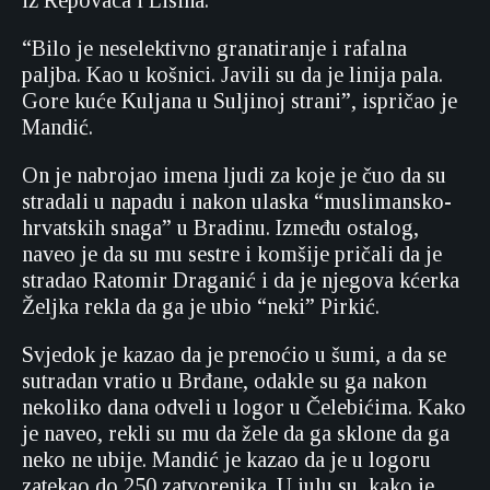
iz Repovaca i Lisina.
“Bilo je neselektivno granatiranje i rafalna
paljba. Kao u košnici. Javili su da je linija pala.
Gore kuće Kuljana u Suljinoj strani”, ispričao je
Mandić.
On je nabrojao imena ljudi za koje je čuo da su
stradali u napadu i nakon ulaska “muslimansko-
hrvatskih snaga” u Bradinu. Između ostalog,
naveo je da su mu sestre i komšije pričali da je
stradao Ratomir Draganić i da je njegova kćerka
Željka rekla da ga je ubio “neki” Pirkić.
Svjedok je kazao da je prenoćio u šumi, a da se
sutradan vratio u Brđane, odakle su ga nakon
nekoliko dana odveli u logor u Čelebićima. Kako
je naveo, rekli su mu da žele da ga sklone da ga
neko ne ubije. Mandić je kazao da je u logoru
zatekao do 250 zatvorenika. U julu su, kako je