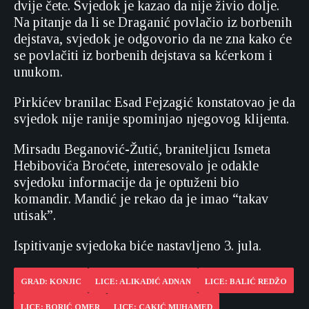
dvije čete. Svjedok je kazao da nije živio dolje.
Na pitanje da li se Draganić povlačio iz borbenih
dejstava, svjedok je odgovorio da ne zna kako će
se povlačiti iz borbenih dejstava sa kćerkom i
unukom.
Pirkićev branilac Esad Fejzagić konstatovao je da
svjedok nije ranije spominjao njegovog klijenta.
Mirsadu Beganović-Žutić, braniteljicu Ismeta
Hebibovića Broćete, interesovalo je odakle
svjedoku informacije da je optuženi bio
komandir. Mandić je rekao da je imao “takav
utisak”.
Ispitivanje svjedoka biće nastavljeno 3. jula.
GRAD: KONJIC
LICE: ALIKADIĆ ADNAN
LICE: BALIĆ REDŽO
LICE: BORIĆ OMER
LICE: CAKIĆ MUHAMED