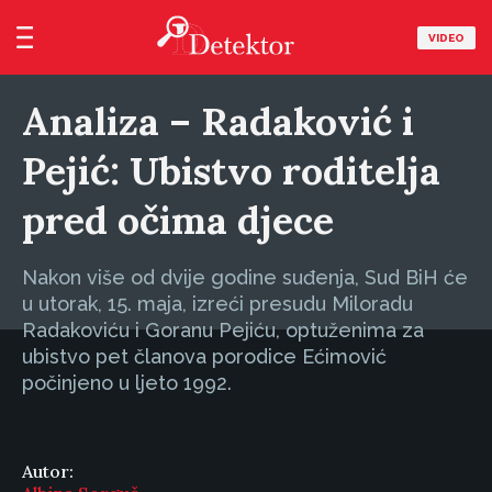
VIDEO
Analiza – Radaković i
Pejić: Ubistvo roditelja
pred očima djece
Nakon više od dvije godine suđenja, Sud BiH će
u utorak, 15. maja, izreći presudu Miloradu
Radakoviću i Goranu Pejiću, optuženima za
ubistvo pet članova porodice Ećimović
počinjeno u ljeto 1992.
Autor: