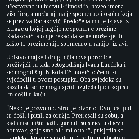
učestvovao u ubistvu Ećimovića, naveo imena
više lica, a među njima je spomenuo i osobu koja
se preziva Radaković. Predočena mu je izjava iz
istrage u kojoj nigdje ne spominje prezime
Radaković, a on je rekao da se ne može sjetiti
zašto to prezime nije spomenuo u ranijoj izjavi.
Ubistvo majke i drugih članova porodice
preživjeli su tada petogodišnja Ivana Landeka i
sedmogodišnji Nikola Ećimović, o čemu su
svjedočili u ovom postupku. Oba svjedoka su
kazala da se ne mogu sjetiti izgleda ljudi koji su
im došli u kuću.
“Neko je pozvonio. Stric je otvorio. Dvojica ljudi
su došli i pitali za oružje. Pretresali su sobu, a
kada nisu ništa našli, gurnuli su strica u dnevni
boravak, gdje smo bili mi ostali”, prisjetila se
Landeka, koja je s majkom Cecilijom i bratom