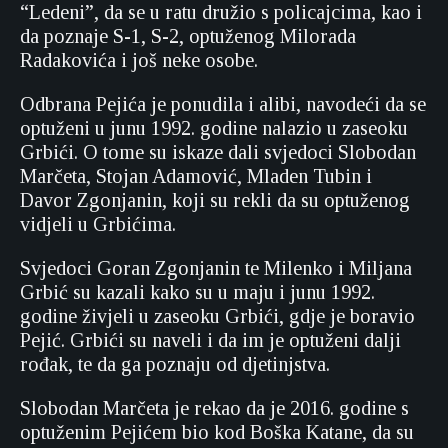
“Ledeni”, da se u ratu družio s policajcima, kao i
da poznaje S-1, S-2, optuženog Milorada
Radakovića i još neke osobe.
Odbrana Pejića je ponudila i alibi, navodeći da se
optuženi u junu 1992. godine nalazio u zaseoku
Grbići. O tome su iskaze dali svjedoci Slobodan
Marčeta, Stojan Adamović, Mladen Tubin i
Davor Zgonjanin, koji su rekli da su optuženog
vidjeli u Grbićima.
Svjedoci Goran Zgonjanin te Milenko i Miljana
Grbić su kazali kako su u maju i junu 1992.
godine živjeli u zaseoku Grbići, gdje je boravio
Pejić. Grbići su naveli i da im je optuženi dalji
rođak, te da ga poznaju od djetinjstva.
Slobodan Marčeta je rekao da je 2016. godine s
optuženim Pejićem bio kod Boška Katane, da su