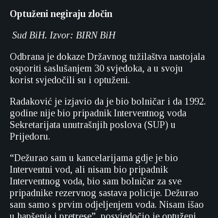
Optuženi negiraju zločin
Sud BiH. Izvor: BIRN BiH
Odbrana je dokaze Državnog tužilaštva nastojala
osporiti saslušanjem 30 svjedoka, a u svoju
korist svjedočili su i optuženi.
Radaković je izjavio da je bio bolničar i da 1992.
godine nije bio pripadnik Interventnog voda
Sekretarijata unutrašnjih poslova (SUP) u
Prijedoru.
“Dežurao sam u kancelarijama gdje je bio
Interventni vod, ali nisam bio pripadnik
Interventnog voda, bio sam bolničar za sve
pripadnike rezervnog sastava policije. Dežurao
sam samo s prvim odjeljenjem voda. Nisam išao
u hapšenja i pretrese”, posvjedočio je optuženi.