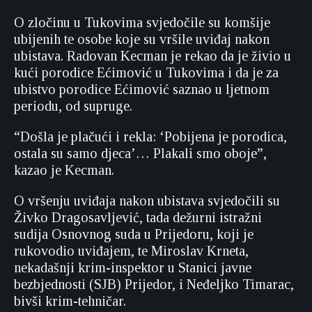
O zločinu u Tukovima svjedočile su komšije
ubijenih te osobe koje su vršile uviđaj nakon
ubistava. Radovan Kecman je rekao da je živio u
kući porodice Ećimović u Tukovima i da je za
ubistvo porodice Ećimović saznao u ljetnom
periodu, od supruge.
“Došla je plačući i rekla: ‘Pobijena je porodica,
ostala su samo djeca’… Plakali smo oboje”,
kazao je Kecman.
O vršenju uviđaja nakon ubistava svjedočili su
Živko Dragosavljević, tada dežurni istražni
sudija Osnovnog suda u Prijedoru, koji je
rukovodio uviđajem, te Miroslav Krneta,
nekadašnji krim-inspektor u Stanici javne
bezbjednosti (SJB) Prijedor, i Neđeljko Timarac,
bivši krim-tehničar.