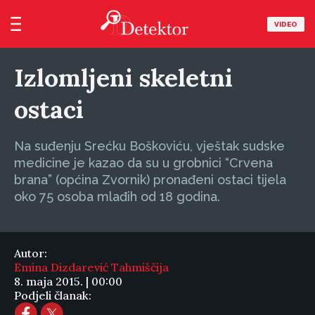
VIDEO
Izlomljeni skeletni
ostaci
Na suđenju Srećku Boškoviću, vještak sudske
medicine je kazao da su u grobnici “Crvena
brana” (općina Zvornik) pronađeni ostaci tijela
oko 75 osoba mlađih od 18 godina.
Autor:
Emina Dizdarević Tahmiščija
8. maja 2015. | 00:00
Podjeli članak: