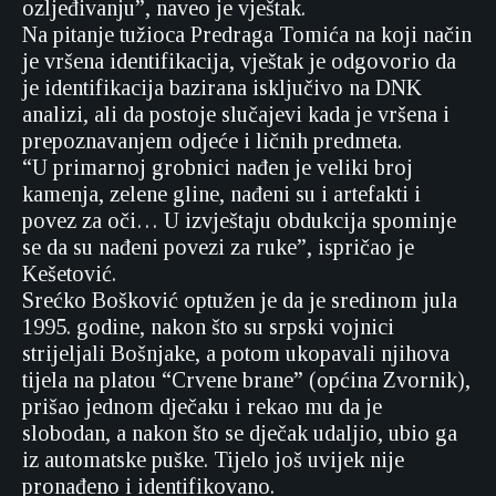
ozljeđivanju”, naveo je vještak.
Na pitanje tužioca Predraga Tomića na koji način
je vršena identifikacija, vještak je odgovorio da
je identifikacija bazirana isključivo na DNK
analizi, ali da postoje slučajevi kada je vršena i
prepoznavanjem odjeće i ličnih predmeta.
“U primarnoj grobnici nađen je veliki broj
kamenja, zelene gline, nađeni su i artefakti i
povez za oči… U izvještaju obdukcija spominje
se da su nađeni povezi za ruke”, ispričao je
Kešetović.
Srećko Bošković optužen je da je sredinom jula
1995. godine, nakon što su srpski vojnici
strijeljali Bošnjake, a potom ukopavali njihova
tijela na platou “Crvene brane” (općina Zvornik),
prišao jednom dječaku i rekao mu da je
slobodan, a nakon što se dječak udaljio, ubio ga
iz automatske puške. Tijelo još uvijek nije
pronađeno i identifikovano.