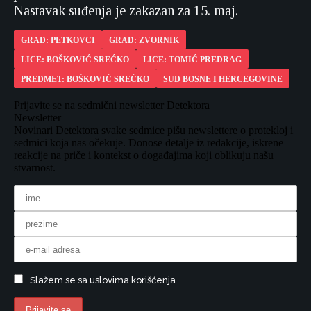
Nastavak suđenja je zakazan za 15. maj.
GRAD: PETKOVCI
GRAD: ZVORNIK
LICE: BOŠKOVIĆ SREĆKO
LICE: TOMIĆ PREDRAG
PREDMET: BOŠKOVIĆ SREĆKO
SUD BOSNE I HERCEGOVINE
Prijavite se na sedmični newsletter Detektora
Newsletter
Novinari Detektora svake sedmice pišu newslettere o protekloj i
sedmici koja nas očekuje. Donose detalje iz redakcije, iskrene
reakcije na priče i kontekst o događajima koji oblikuju našu
stvarnost.
Slažem se sa uslovima korišćenja