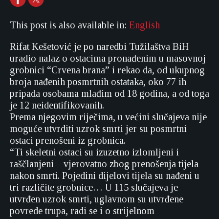
This post is also available in:
English
Rifat Kešetović je po naredbi Tužilaštva BiH
uradio nalaz o ostacima pronađenim u masovnoj
grobnici “Crvena brana” i rekao da, od ukupnog
broja nađenih posmrtnih ostataka, oko 77 ih
pripada osobama mlađim od 18 godina, a od toga
je 12 neidentifikovanih.
Prema njegovim riječima, u većini slučajeva nije
moguće utvrditi uzrok smrti jer su posmrtni
ostaci prenošeni iz grobnica.
“Ti skeletni ostaci su izuzetno izlomljeni i
raščlanjeni – vjerovatno zbog prenošenja tijela
nakon smrti. Pojedini dijelovi tijela su nađeni u
tri različite grobnice… U 115 slučajeva je
utvrđen uzrok smrti, uglavnom su utvrđene
povrede trupa, radi se i o strijelnom