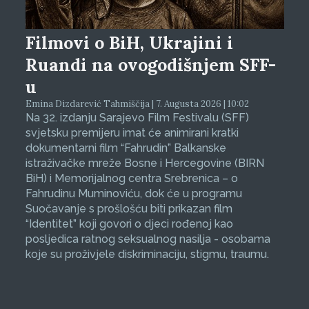
Filmovi o BiH, Ukrajini i
Ruandi na ovogodišnjem SFF-
u
Emina Dizdarević Tahmiščija | 7. Augusta 2026 | 10:02
Na 32. izdanju Sarajevo Film Festivalu (SFF)
svjetsku premijeru imat će animirani kratki
dokumentarni film “Fahrudin” Balkanske
istraživačke mreže Bosne i Hercegovine (BIRN
BiH) i Memorijalnog centra Srebrenica – o
Fahrudinu Muminoviću, dok će u programu
Suočavanje s prošlošću biti prikazan film
“Identitet” koji govori o djeci rođenoj kao
posljedica ratnog seksualnog nasilja - osobama
koje su proživjele diskriminaciju, stigmu, traumu.