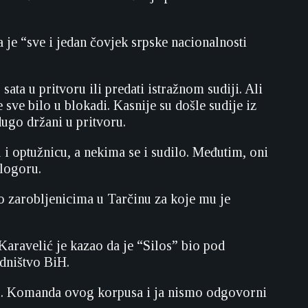
a je “sve i jedan čovjek srpske nacionalnosti
ta u pritvoru ili predati istražnom sudiji. Ali
e sve bilo u blokadi. Kasnije su došle sudije iz
dugo držani u pritvoru.
 i optužnicu, a nekima se i sudilo. Međutim, oni
 logoru.
io zarobljenicima u Tarčinu za koje mu je
ravelić je kazao da je “Silos” bio pod
edništvo BiH.
usu. Komanda ovog korpusa i ja nismo odgovorni