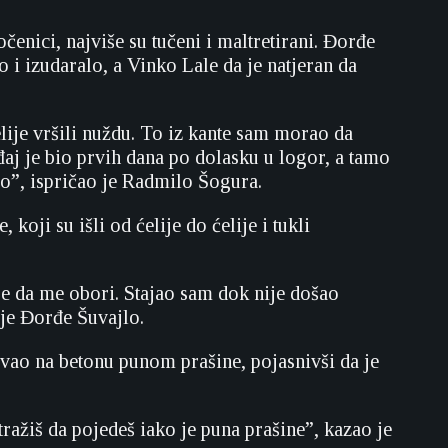
enici, najviše su tučeni i maltretirani. Đorđe
lo i izudaralo, a Vinko Lale da je natjeran da
ije vršili nuždu. To iz kante sam morao da
đaj je bio prvih dana po dolasku u logor, a tamo
o”, ispričao je Radmilo Šogura.
oji su išli od ćelije do ćelije i tukli
ge da me obori. Stajao sam dok nije došao
 je Đorđe Šuvajlo.
avao na betonu punom prašine, pojasnivši da je
tražiš da pojedeš iako je puna prašine”, kazao je