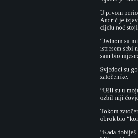
U prvom periodu
Andrić je izjav
cijelu noć stoji
“Jednom su mi 
istresem sebi n
sam bio mjesec
Svjedoci su gov
zatočenike.
“Ušli su u moj
ozbiljniji čovj
Tokom zatočeni
obrok bio “kom
“Kada dobiješ k