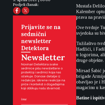
Podjeli članak:
Mustafa Ðelilo
Kalember optuž
prava na pravič
Prijavite se na
Ove tvrdnje Tu
sedmični
svjedoka su biv
newsletter
Tužilaštvo tvr
Detektora
Hadžići, i Fadi
Newsletter
u logorima, al
druge objekte.
Novinari Detektora svake
sedmice pišu newslettere o
Mirsad Šabić j
protekloj i sedmici koja nas
brigade Armije
očekuje. Donose detalje iz
redakcije, iskrene reakcije na
obavljao je i 
priče i kontekst o događajima
magacinu u kas
koji oblikuju našu stvarnost.
Batine i ispiti