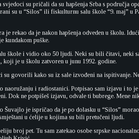
svjedoci su pričali da su hapšenja Srba s područja op
rani su u “Silos” ili fiskulturnu salu škole “9. maj” u 
 je rekao da je nakon hapšenja odveden u školu. Idući
 je kundakom puške.
u škole i vidio oko 50 ljudi. Neki su bili čitavi, neki 
, koji je u školu zatvoren u junu 1992. godine.
i su govorili kako su iz sale izvođeni na ispitivanje. Ne
o naoružanju i radiostanici. Potpisao sam izjavu i to je
čeni. Dok ne potpišeš izjavu, odvale ti bubrege. Mene ni
 Šuvajlo je ispričao da je po dolasku u “Silos” morao 
smještani u ćelije u kojima su bili pretučeni ljudi.
liju broj pet. Tu sam zatekao osobe srpske nacionalnos
oljub Krivić.