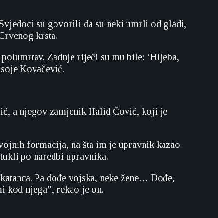
Svjedoci su govorili da su neki umrli od gladi,
 Crvenog krsta.
 polumrtav. Zadnje riječi su mu bile: ‘Hljeba,
asoje Kovačević.
ić, a njegov zamjenik Halid Čović, koji je
avojnih formacija, na šta im je upravnik kazao
 tukli po naredbi upravnika.
o katanca. Pa dođe vojska, neke žene… Dođe,
mi kod njega”, rekao je on.