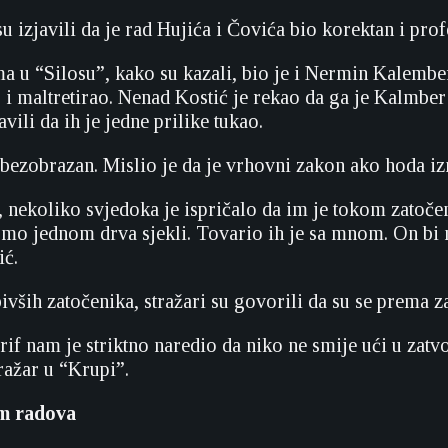
u izjavili da je rad Hujića i Čovića bio korektan i prof
a u “Silosu”, kako su kazali, bio je i Nermin Kalember
o i maltretirao. Nenad Kostić je rekao da ga je Kalmber
avili da ih je jedne prilike tukao.
i bezobrazan. Mislio je da je vrhovni zakon ako hoda 
 nekoliko svjedoka je ispričalo da im je tokom zatoč
o jednom drva sjekli. Tovario ih je sa mnom. On bi na
ić.
bivših zatočenika, stražari su govorili da su se prema 
f nam je striktno naredio da niko ne smije ući u zatvor
tražar u “Krupi”.
om radova