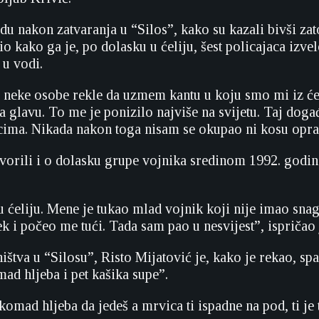
 nakon zatvaranja u “Silos”, kako su kazali bivši zatoč
io kako ga je, po dolasku u ćeliju, šest policajaca izve
 u vodi.
neke osobe rekle da uzmem kantu u koju smo mi iz ćel
a glavu. To me je ponizilo najviše na svijetu. Taj doga
ima. Nikada nakon toga nisam se okupao ni kosu opra
orili i o dolasku grupe vojnika sredinom 1992. godine, k
u ćeliju. Mene je tukao mlad vojnik koji nije imao sna
ek i počeo me tući. Tada sam pao u nesvijest”, ispričao
štva u “Silosu”, Risto Mijatović je, kako je rekao, sp
ad hljeba i pet kašika supe”.
omad hljeba da jedeš a mrvica ti ispadne na pod, ti je 