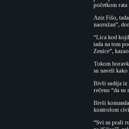
početkom rata 
Aziz Fišo, tada
naoružan”, don
“Lica kod kojih
tada na tom pod
Zenice”, kazao
Tokom boravka 
su naveli kako
Bivši sudija i
rečeno “da su 
Bivši komandan
kontrolom civil
“Svi su prali 