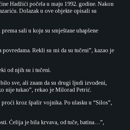
ćine Hadžići počela u maju 1992. godine. Nakon
Pazariću. Dolazak u ove objekte opisali su
 prema sali u koju su smještane uhapšene
sa povredama. Rekli su mi da su tučeni”, kazao je
ki od njih su i tučeni.
 bilo sve, ali znam da su drugi ljudi izvođeni,
ko nije tukao”, rekao je Milorad Petrić.
proći kroz špalir vojnika. Po ulasku u “Silos”,
ti. Ćelija je bila krvava, od tuče, batina…”,