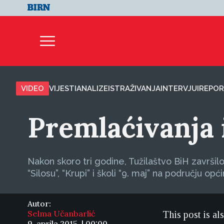
VIDEO
VIJESTI
ANALIZE
ISTRAŽIVANJA
INTERVJUI
REPOR
Premlaćivanja i
Nakon skoro tri godine, Tužilaštvo BiH završil
“Silosu”, “Krupi” i školi “9. maj” na području opć
Autor:
Selma Učanbarlić
This post is al
9. aprila 2015. | 00:00