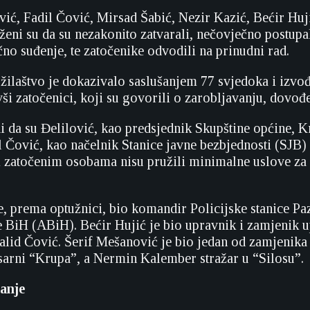
vić, Fadil Čović, Mirsad Šabić, Nezir Kazić, Bećir Hu
eni su da su nezakonito zatvarali, nečovječno postupali
no suđenje, te zatočenike odvodili na prinudni rad.
žilaštvo je dokazivalo saslušanjem 77 svjedoka i izvo
ši zatočenici, koji su govorili o zarobljavanju, dovođe
di da su Đelilović, kao predsjednik Skupštine općine, 
l Čović, kao načelnik Stanice javne bezbjednosti (SJB)
i zatočenim osobama nisu pružili minimalne uslove za ž
e, prema optužnici, bio komandir Policijske stanice Pa
 BiH (ABiH). Bećir Hujić je bio upravnik i zamjenik up
Halid Čović. Šerif Mešanović je bio jedan od zamjenika
arni “Krupa”, a Nermin Kalember stražar u “Silosu”.
vanje