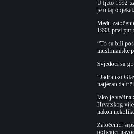
U ljeto 1992. 
je u taj objeka
Među zatočenic
1993. prvi put
“To su bili po
muslimanske po
Svjedoci su go
“Jadranko Glav
natjeran da trč
Iako je većina
Hrvatskog vije
nakon nekoliko
Zatočenici srps
policajci navod