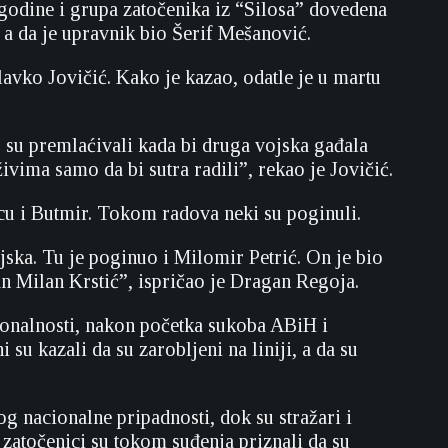
 godine i grupa zatočenika iz “Silosa” dovedena
i, a da je upravnik bio Šerif Mešanović.
lavko Jovičić. Kako je kazao, odatle je u martu
s su premlaćivali kada bi druga vojska gađala
vima samo da bi sutra radili”, rekao je Jovičić.
cu i Butmir. Tokom radova neki su poginuli.
ka. Tu je poginuo i Milomir Petrić. On je bio
jan Milan Krstić”, ispričao je Dragan Regoja.
cionalnosti, nakon početka sukoba ABiH i
u kazali da su zarobljeni na liniji, a da su
og nacionalne pripadnosti, dok su stražari i
 zatočenici su tokom suđenja priznali da su