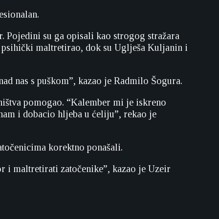
esionalan.
. Pojedini su ga opisali kao strogog stražara
 psihički maltretirao, dok su Uglješa Kuljanin i
iznad nas s puškom”, kazao je Radmilo Šogura.
eništva pomogao. “Kalember mi je iskreno
m i dobacio hljeba u ćeliju”, rekao je
zatočenicima korektno ponašali.
 i maltretirati zatočenike”, kazao je Uzeir