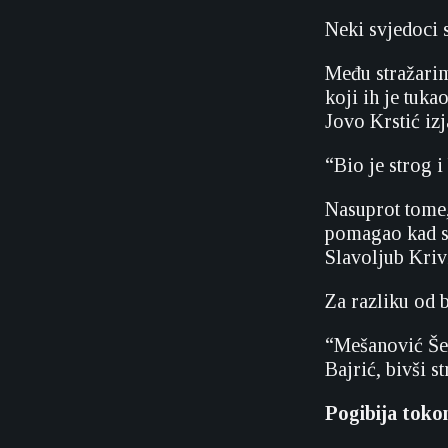
Neki svjedoci s
Među stražarim
koji ih je tuka
Jovo Krstić izj
“Bio je strog 
Nasuprot tome,
pomagao kad sm
Slavoljub Kriv
Za razliku od 
“Mešanović Šeri
Bajrić, bivši s
Pogibija tok