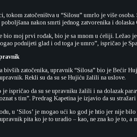
i, tokom zatočeništva u “Silosu” umrlo je više osoba. 
na poboljšana nakon smrti jednog zatvorenika i dolaska
e bio moj prvi rođak, bio je sa mnom u ćeliji. Ležao je
mogao podnijeti glad i od toga je umro”, ispričao je Sp
upravnik
 bivših zatočenika, upravnik “Silosa” bio je Bećir Huj
upravnik. Rekli su da su se Hujiću žalili na uslove.
je ispričao da su se upravniku žalili i na dolazak par
oznat s tim”. Predrag Kapetina je izjavio da su stražari
du, u ‘Silos’ je mogao ući ko god je htio jer nije bil
upravnik pita ko je to uradio – kao, ne zna ko je to, a 