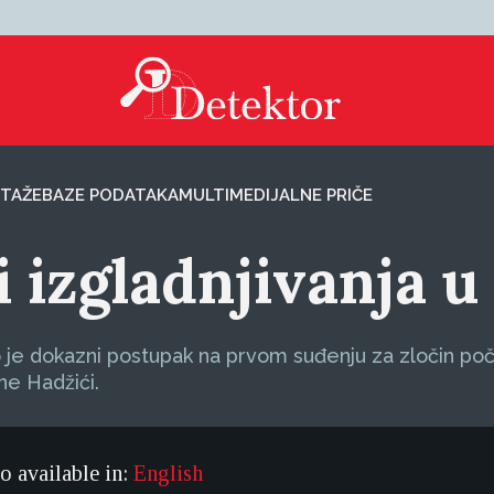
TAŽE
BAZE PODATAKA
MULTIMEDIJALNE PRIČE
 izgladnjivanja u 
o je dokazni postupak na prvom suđenju za zločin poči
ine Hadžići.
so available in:
English