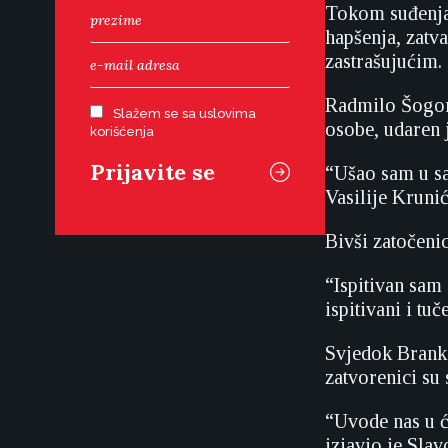
Tokom suđenja 
hapšenja, zatva
zastrašujućim.
Radmilo Šogora
Slažem se sa uslovima
osobe, udaren
korišćenja
“Ušao sam u sal
Vasilije Krunić
Bivši zatočenic
“Ispitivan sam 
ispitivani i tu
Svjedok Branko
zatvorenici su 
“Uvode nas u će
izjavio je Slav