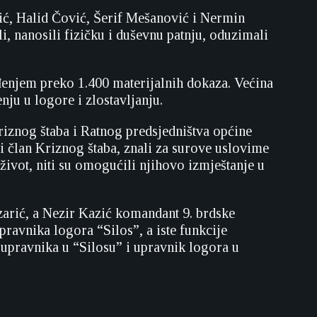
jić, Halid Čović, Šerif Mešanović i Nermin
, nanosili fizičku i duševnu patnju, oduzimali
đenjem preko 1.400 materijalnih dokaza. Većina
nju u logore i zlostavljanju.
Kriznog štaba i Ratnog predsjedništva općine
 i član Kriznog štaba, znali za surove uslovime
ivot, niti su omogućili njihovo izmještanje u
zarić, a Nezir Kazić komandant 9. brdske
ravnika logora “Silos”, a iste funkcije
 upravnika u “Silosu” i upravnik logora u