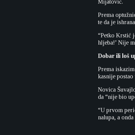
Mijatović.
Prema optužnic
te da je ishra
“Petko Krstić j
hljeba!’ Nije 
Dobar ili loš 
Prema iskazima
kasnije postao 
Novica Šuvajlo 
da “nije bio up
“U prvom perio
nalupa, a onda 