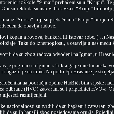
zatočenici iz škole “9. maj” prebačeni su u “Krupu”. Te
t. Oni su rekli da su uslovi boravka u “Krupi” bili bolj
ima iz “Silosa” koji su prebačeni u “Krupu” bio je i S
 odveden da obavlja radove.
slovi kopanja rovova, bunkera ili istovar robe. (…) Na
ložaje. Tuku do iznemoglosti, a ostavljaju nas među ži
vorili da su zbog radova odvođeni na Igman, u Hrasni
aš je poginuo na Igmanu. Tukla ga je muslimanska vojs
i i nagazio je na minu. Na području Hrasnice je strijel
 zatočenika na području općine Hadžići bila srpske na
ća odbrane (HVO) zatvarani su i pripadnici HVO-a. Oni s
 mjeseci razmijenjeni.
ke nacionalnosti su tvrdili da su hapšeni i zatvarani zb
ili da su ih hapsili zbog posjedovanja oružja. Pojedini