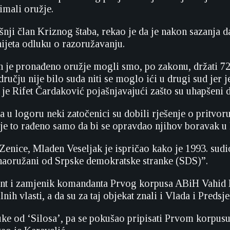
imali oružje.
šnji član Kriznog štaba, rekao je da je nakon sazanja d
ijeta odluku o razoružavanju.
 je pronađeno oružje mogli smo, po zakonu, držati 72 sa
ručju nije bilo suda niti se moglo ići u drugi sud jer j
 je Rifet Čardaković pojašnjavajući zašto su uhapšeni 
u logoru neki zatočenici su dobili rješenje o pritvoru
 je to rađeno samo da bi se opravdao njihov boravak u
z Zenice, Mladen Veseljak je ispričao kako je 1993. sud
naoružani od Srpske demokratske stranke (SDS)”.
t i zamjenik komandanta Prvog korpusa ABiH Vahid Ka
nih vlasti, a da su za taj objekat znali i Vlada i Predsj
ruke od ‘Silosa’, pa se pokušao pripisati Prvom korp