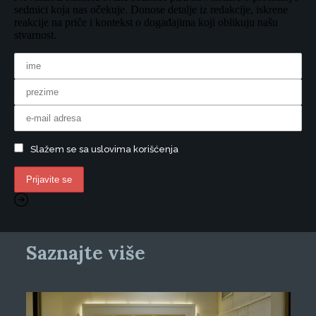
sedmici koja nas očekuje. Donose detalje iz redakcije, iskrene
reakcije na priče i kontekst o događajima koji oblikuju našu
stvarnost.
Slažem se sa uslovima korišćenja
Saznajte više