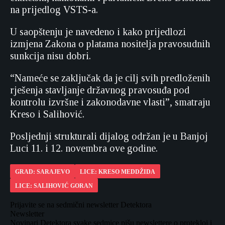
na prijedlog VSTS-a.
U saopštenju je navedeno i kako prijedlozi
izmjena Zakona o platama nositelja pravosudnih
sunkcija nisu dobri.
“Nameće se zaključak da je cilj svih predloženih
rješenja stavljanje državnog pravosuđa pod
kontrolu izvršne i zakonodavne vlasti”, smatraju
Kreso i Salihović.
Posljednji strukturali dijalog održan je u Banjoj
Luci 11. i 12. novembra ove godine.
GRAD: SARAJEVO
LICE: KRESO MEDDŽIDA
LICE: SALIHOVIĆ GORAN
Prijavite se na sedmični newsletter Detektora
Newsletter
Novinari Detektora svake sedmice pišu newslettere o protekloj i