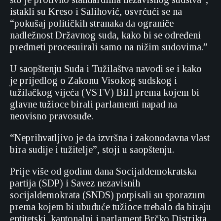
istakli su Kreso i Salihović, osvrćući se na
“pokušaj političkih stranaka da ograniče
nadležnost Državnog suda, kako bi se određeni
predmeti procesuirali samo na nižim sudovima.”
U saopštenju Suda i Tužilaštva navodi se i kako
je prijedlog o Zakonu Visokog sudskog i
tužilačkog vijeća (VSTV) BiH prema kojem bi
glavne tužioce birali parlamenti napad na
neovisno pravosuđe.
“Neprihvatljivo je da izvršna i zakonodavna vlast
bira sudije i tužitelje”, stoji u saopštenju.
Prije više od godinu dana Socijaldemokratska
partija (SDP) i Savez nezavisnih
socijaldemokrata (SNDS) potpisali su sporazum
prema kojem bi ubuduće tužioce trebalo da biraju
entitetski, kantonalni i parlament Brčko Distrikta