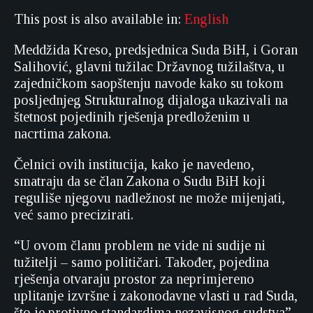
This post is also available in:
English
Meddžida Kreso, predsjednica Suda BiH, i Goran
Salihović, glavni tužilac Državnog tužilaštva, u
zajedničkom saopštenju navode kako su tokom
posljednjeg Strukturalnog dijaloga ukazivali na
štetnost pojedinih rješenja predloženim u
nacrtima zakona.
Čelnici ovih institucija, kako je navedeno,
smatraju da se član Zakona o Sudu BiH koji
reguliše njegovu nadležnost ne može mijenjati,
već samo precizirati.
“U ovom članu problem ne vide ni sudije ni
tužitelji – samo političari. Također, pojedina
rješenja otvaraju prostor za neprimjereno
uplitanje izvršne i zakonodavne vlasti u rad Suda,
što je protivno standardima nezavisnog sudstva”,