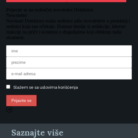
Prijavite se na sedmični newsletter Detektora
Newsletter
Novinari Detektora svake sedmice pišu newslettere o protekloj i
sedmici koja nas očekuje. Donose detalje iz redakcije, iskrene
reakcije na priče i kontekst o događajima koji oblikuju našu
stvarnost.
Slažem se sa uslovima korišćenja
Saznajte više