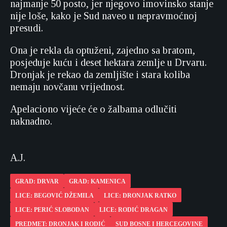
najmanje 50 posto, jer njegovo imovinsko stanje
nije loše, kako je Sud naveo u nepravmoćnoj
presudi.
Ona je rekla da optuženi, zajedno sa bratom,
posjeduje kuću i deset hektara zemlje u Drvaru.
Dronjak je rekao da zemljište i stara koliba
nemaju novčanu vrijednost.
Apelaciono vijeće će o žalbama odlučiti
naknadno.
A.J.
GRAD: DRVAR
GRAD: KAMENICA
LICE: BEGOVIĆ DŽEMILA
LICE: DRONJAK RATKO
LICE: PERIĆ SLOBODAN
LICE: RODIĆ DRAGAN
PREDMET: DRONJAK I RODIĆ
SUD BOSNE I HERCEGOVINE