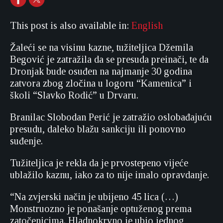
This post is also available in:
English
Žaleći se na visinu kazne, tužiteljica Džemila
Begović je zatražila da se presuda preinači, te da
Dronjak bude osuđen na najmanje 30 godina
zatvora zbog zločina u logoru “Kamenica” i
školi “Slavko Rodić” u Drvaru.
Branilac Slobodan Perić je zatražio oslobađajuću
presudu, daleko blažu sankciju ili ponovno
suđenje.
Tužiteljica je rekla da je prvostepeno vijeće
ublažilo kaznu, iako za to nije imalo opravdanje.
“Na zvjerski način je ubijeno 45 lica (…)
Monstruozno je ponašanje optuženog prema
zatočenicima. Hladnokrvno je ubio jednog,