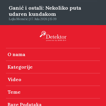
Ganić i ostali: Nekoliko puta
udaren kundakom
Lejla Memčić | 17. Jula 2026 | 15:39
O nama
Kategorije
Video
Teme
Baze Podataka