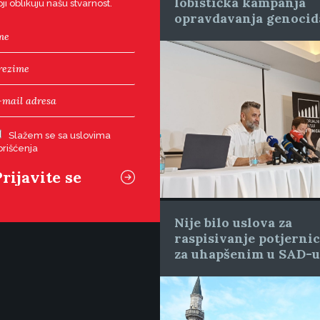
lobistička kampanja
oji oblikuju našu stvarnost.
opravdavanja genocid
Slažem se sa uslovima
orišćenja
Nije bilo uslova za
raspisivanje potjerni
za uhapšenim u SAD-u