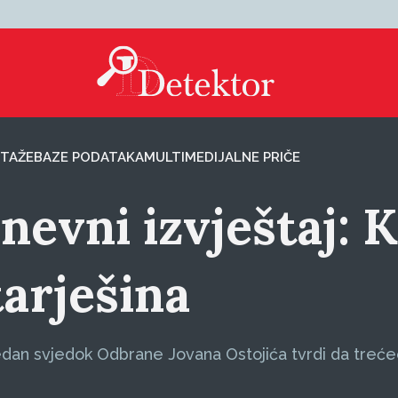
TAŽE
BAZE PODATAKA
MULTIMEDIJALNE PRIČE
nevni izvještaj: K
tarješina
 jedan svjedok Odbrane Jovana Ostojića tvrdi da treć