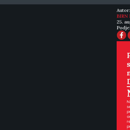
Autor
BIRN 
25. au
Podjel
N
s
p
o
r
p