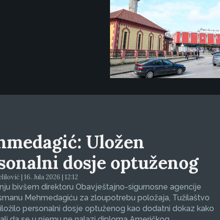
medagić: Uložen
sonalni dosje optuženog
ilović | 16. Jula 2026 | 12:12
nju bivšem direktoru Obavještajno-sigurnosne agencije
smanu Mehmedagiću za zloupotrebu položaja, Tužilaštvo
riložilo personalni dosje optuženog kao dodatni dokaz kako
ali da se u njemu ne nalazi diploma Američkog