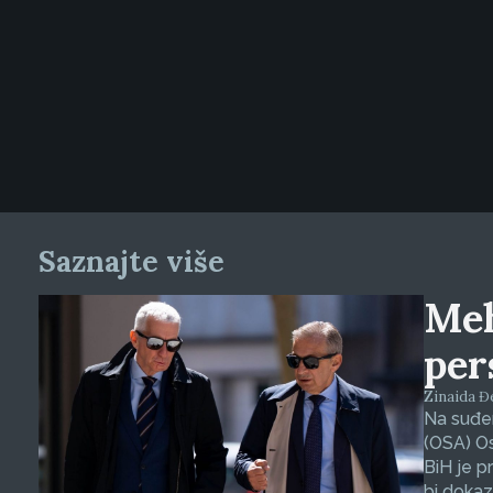
Saznajte više
Meh
per
Zinaida Đel
Na suđe
(OSA) O
BiH je p
bi dokaz