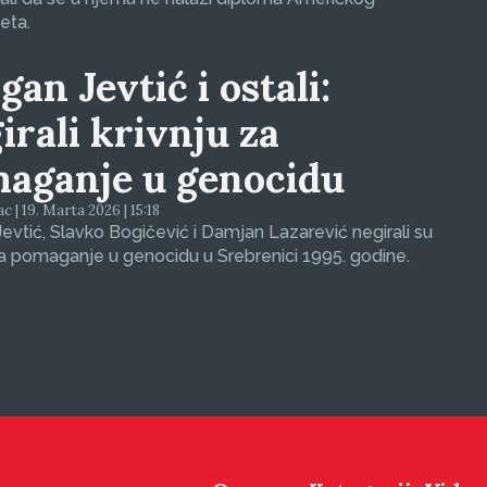
eta.
gan Jevtić i ostali:
irali krivnju za
aganje u genocidu
c | 19. Marta 2026 | 15:18
evtić, Slavko Bogičević i Damjan Lazarević negirali su
za pomaganje u genocidu u Srebrenici 1995. godine.