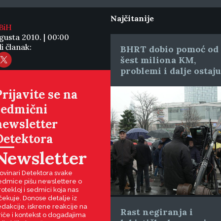
:
Najčitanije
BiH
gusta 2010. | 00:00
i članak:
BHRT dobio pomoć od
šest miliona KM,
problemi i dalje ostaju
Prijavite se na
sedmični
newsletter
Detektora
Newsletter
ovinari Detektora svake
edmice pišu newslettere o
rotekloj i sedmici koja nas
čekuje. Donose detalje iz
edakcije, iskrene reakcije na
Rast negiranja i
riče i kontekst o događajima