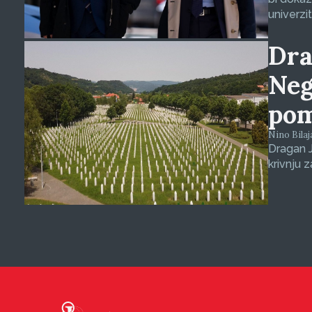
univerzit
Dra
Neg
pom
Nino Bilaja
Dragan J
krivnju 