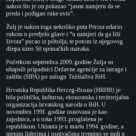
nakon što je on pokazao “jasnu namjeru da se
preda i podigao ruke uvis”.
Žulj je nakon toga nekoliko puta Periza udario
rukom u predjelu glave i “u namjeri da ga liši
života” pucao iz pištolja, te potom iz njegovog
džepa uzeo 50 njemačkih maraka.
Početkom septembra 2009. godine Žulja su
uhapsili pripadnici Državne agencije za istrage i
zaštitu (SIPA) po nalogu Tužilaštva BiH.
Hrvatska Republika Herceg-Bosna (HRHB) je
bila politička, kulturna, ekonomska i teritorijalna
organizacija hrvatskog naroda u BiH. U
novembru 1991. godine osnovana je kao
zajednica, a u toku 1993. proglašena je
republikom. Ukinuta je u martu 1994. godine, a
njenim liderima i osnivačima trenutno se sudi u