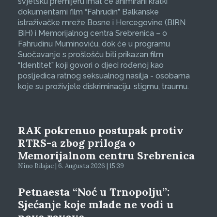
svjetsku premijeru imat će animirani kratki
dokumentarni film “Fahrudin” Balkanske
istraživačke mreže Bosne i Hercegovine (BIRN
BiH) i Memorijalnog centra Srebrenica – o
Fahrudinu Muminoviću, dok će u programu
Suočavanje s prošlošću biti prikazan film
“Identitet” koji govori o djeci rođenoj kao
posljedica ratnog seksualnog nasilja - osobama
koje su proživjele diskriminaciju, stigmu, traumu.
RAK pokrenuo postupak protiv
RTRS-a zbog priloga o
Memorijalnom centru Srebrenica
Nino Bilajac | 6. Augusta 2026 | 15:39
Petnaesta “Noć u Trnopolju”:
Sjećanje koje mlade ne vodi u
nove rovove