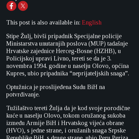
This post is also available in:
English
Stipe Žulj, bivši pripadnik Specijalne policije
Ministarstva unutarnjih poslova (MUP) tadašnje
Hrvatske zajednice Herceg-Bosne (HZHB), u
Policijskoj upravi Livno, tereti se da je 3.
novembra 1994. godine u naselju Olovo, općina
Kupres, ubio pripadnika “neprijateljskih snaga”.
Optužnica je proslijeđena Sudu BiH na
potvrđivanje.
Tužilaštvo tereti Žulja da je kod svoje porodične
kuće u naselju Olovo, tokom oružanog sukoba
između Armije BiH i Hrvatskog vijeća obrane
(HVO), s jedne strane, i oružanih snaga Srpske
Republike BiH, s druge strane, ubio Peru Periza