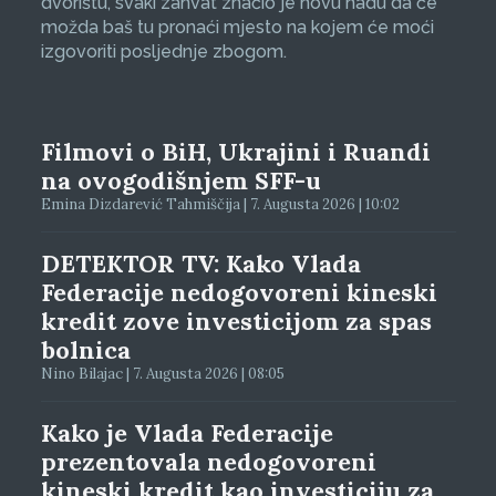
dvorištu, svaki zahvat značio je novu nadu da će
možda baš tu pronaći mjesto na kojem će moći
izgovoriti posljednje zbogom.
Filmovi o BiH, Ukrajini i Ruandi
na ovogodišnjem SFF-u
Emina Dizdarević Tahmiščija | 7. Augusta 2026 | 10:02
DETEKTOR TV: Kako Vlada
Federacije nedogovoreni kineski
kredit zove investicijom za spas
bolnica
Nino Bilajac | 7. Augusta 2026 | 08:05
Kako je Vlada Federacije
prezentovala nedogovoreni
kineski kredit kao investiciju za