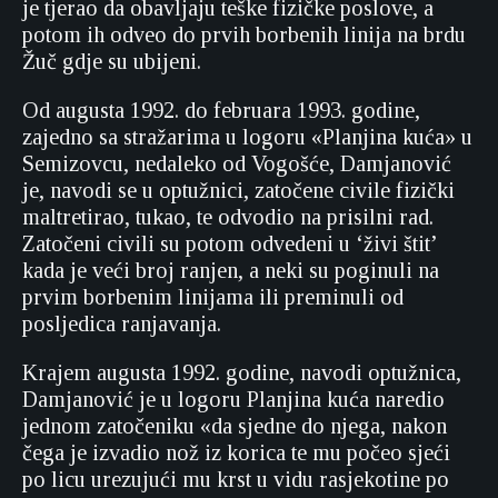
je tjerao da obavljaju teške fizičke poslove, a
potom ih odveo do prvih borbenih linija na brdu
Žuč gdje su ubijeni.
Od augusta 1992. do februara 1993. godine,
zajedno sa stražarima u logoru «Planjina kuća» u
Semizovcu, nedaleko od Vogošće, Damjanović
je, navodi se u optužnici, zatočene civile fizički
maltretirao, tukao, te odvodio na prisilni rad.
Zatočeni civili su potom odvedeni u ‘živi štit’
kada je veći broj ranjen, a neki su poginuli na
prvim borbenim linijama ili preminuli od
posljedica ranjavanja.
Krajem augusta 1992. godine, navodi optužnica,
Damjanović je u logoru Planjina kuća naredio
jednom zatočeniku «da sjedne do njega, nakon
čega je izvadio nož iz korica te mu počeo sjeći
po licu urezujući mu krst u vidu rasjekotine po