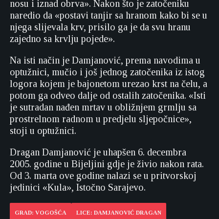
nosu i iznad obrva». Nakon što je zatočeniku
naredio da «postavi tanjir sa hranom kako bi se u
njega slijevala krv, prisilo ga je da svu hranu
zajedno sa krvlju pojede».
Na isti način je Damjanović, prema navodima u
optužnici, mučio i još jednog zatočenika iz istog
logora kojem je bajonetom urezao krst na čelu, a
potom ga odveo dalje od ostalih zatočenika. «Isti
je sutradan nađen mrtav u obližnjem grmlju sa
prostrelnom radnom u predjelu sljepočnice»,
stoji u optužnici.
Dragan Damjanović je uhapšen 6. decembra
2005. godine u Bijeljini gdje je živio nakon rata.
Od 3. marta ove godine nalazi se u pritvorskoj
jedinici «Kula», Istočno Sarajevo.
GRAD: VOGOŠĆA
LICE: DAMJANOVIĆ DRAGAN