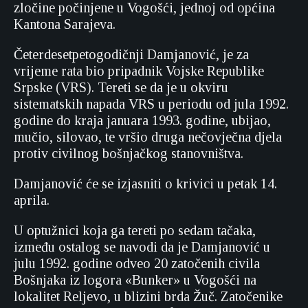
zločine počinjene u Vogošći, jednoj od općina
Kantona Sarajeva.
Četerdesetpetogodičnji Damjanović, je za
vrijeme rata bio pripadnik Vojske Republike
Srpske (VRS). Tereti se da je u okviru
sistematskih napada VRS u periodu od jula 1992.
godine do kraja januara 1993. godine, ubijao,
mučio, silovao, te vršio druga nečovječna djela
protiv civilnog bošnjačkog stanovništva.
Damjanović će se izjasniti o krivici u petak 14.
aprila.
U optužnici koja ga tereti po sedam tačaka,
između ostalog se navodi da je Damjanović u
julu 1992. godine odveo 20 zatočenih civila
Bošnjaka iz logora «Bunker» u Vogošći na
lokalitet Reljevo, u blizini brda Žuč. Zatočenike