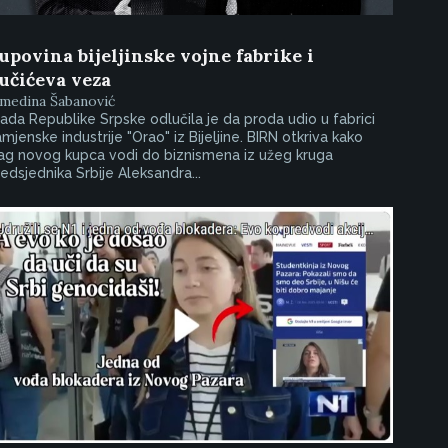
upovina bijeljinske vojne fabrike i
učićeva veza
lmedina Šabanović
ada Republike Srpske odlučila je da proda udio u fabrici
mjenske industrije "Orao" iz Bijeljine. BIRN otkriva kako
ag novog kupca vodi do biznismena iz užeg kruga
edsjednika Srbije Aleksandra...