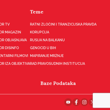
Teme
OR TV
RATNI ZLOČINI I TRANZICIJSKA PRAVDA
OR MAGAZIN
KORUPCIJA
OR OBJAŠNJAVA
RUSIJA NA BALKANU
OR DISINFO
GENOCID U BIH
NTARNI FILMOVI
MAPIRANJE MRŽNJE
R IZA OBJEKTIVA
RAD PRAVOSUDNIH INSTITUCIJA
Baze Podataka