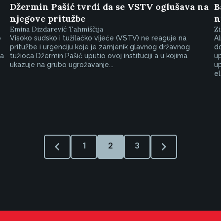
Džermin Pašić tvrdi da se VSTV oglušava na
B
njegove pritužbe
n
Emina Dizdarević Tahmiščija
Zi
o
Visoko sudsko i tužilačko vijeće (VSTV) ne reaguje na
Al
pritužbe i urgenciju koje je zamjenik glavnog državnog
do
da
tužioca Džermin Pašić uputio ovoj instituciji a u kojima
up
ukazuje na grubo ugrožavanje...
up
el
1
2
3