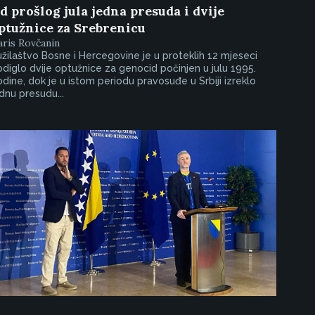
d prošlog jula jedna presuda i dvije
ptužnice za Srebrenicu
ris Rovčanin
žilaštvo Bosne i Hercegovine je u proteklih 12 mjeseci
diglo dvije optužnice za genocid počinjen u julu 1995.
dine, dok je u istom periodu pravosuđe u Srbiji izreklo
dnu presudu...