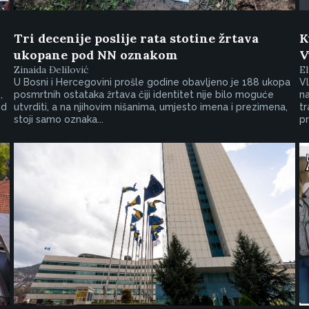
Tri decenije poslije rata stotine žrtava
K
ukopane pod NN oznakom
V
Zinaida Đelilović
E
U Bosni i Hercegovini prošle godine obavljeno je 188 ukopa
Vl
,
posmrtnih ostataka žrtava čiji identitet nije bilo moguće
na
od
utvrditi, a na njihovim nišanima, umjesto imena i prezimena,
tr
stoji samo oznaka...
pr