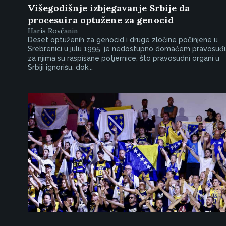
Višegodišnje izbjegavanje Srbije da
procesuira optužene za genocid
Haris Rovčanin
Deset optuženih za genocid i druge zločine počinjene u
Srebrenici u julu 1995. je nedostupno domaćem pravosuđu
za njima su raspisane potjernice, što pravosudni organi u
Srbiji ignorišu, dok...