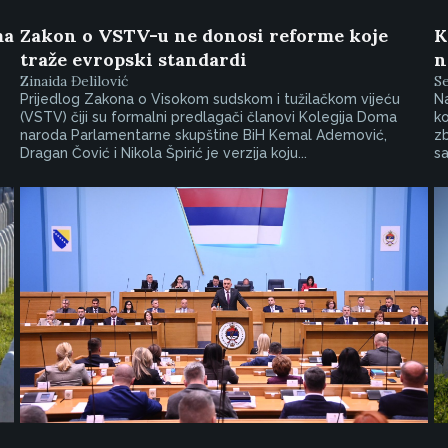
ma
Zakon o VSTV-u ne donosi reforme koje
K
traže evropski standardi
n
Zinaida Đelilović
S
Prijedlog Zakona o Visokom sudskom i tužilačkom vijeću
Na
(VSTV) čiji su formalni predlagači članovi Kolegija Doma
ko
naroda Parlamentarne skupštine BiH Kemal Ademović,
zb
Dragan Čović i Nikola Špirić je verzija koju...
sa