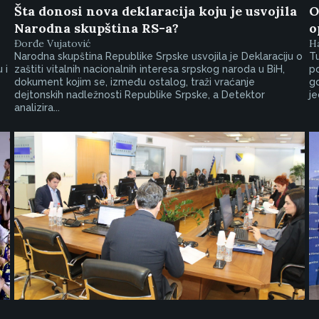
Šta donosi nova deklaracija koju je usvojila
O
Narodna skupština RS-a?
o
Đorđe Vujatović
Ha
Narodna skupština Republike Srpske usvojila je Deklaraciju o
Tu
 i
zaštiti vitalnih nacionalnih interesa srpskog naroda u BiH,
po
dokument kojim se, između ostalog, traži vraćanje
go
dejtonskih nadležnosti Republike Srpske, a Detektor
je
analizira...