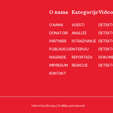
O nama
Kategorije
Video
O NAMA
VIJESTI
DETEKT
DONATORI
ANALIZE
DETEKT
PARTNERI
ISTRAŽIVANJE
DETEKT
PUBLIKACIJE
INTERVJU
DETEKT
NAGRADE
REPORTAŽA
DOKUME
IMPRESUM
REAKCIJE
DETEKTO
KONTAKT
Uslovi korišćenja
|
Politika privatnosti