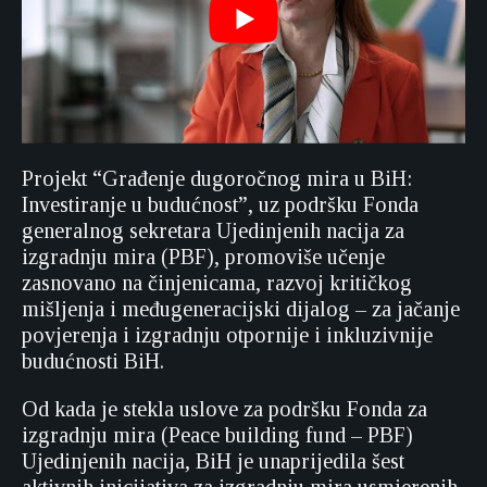
Projekt “Građenje dugoročnog mira u BiH:
Investiranje u budućnost”, uz podršku Fonda
generalnog sekretara Ujedinjenih nacija za
izgradnju mira (PBF), promoviše učenje
zasnovano na činjenicama, razvoj kritičkog
mišljenja i međugeneracijski dijalog – za jačanje
povjerenja i izgradnju otpornije i inkluzivnije
budućnosti BiH.
Od kada je stekla uslove za podršku Fonda za
izgradnju mira (Peace building fund – PBF)
Ujedinjenih nacija, BiH je unaprijedila šest
aktivnih inicijativa za izgradnju mira usmjerenih