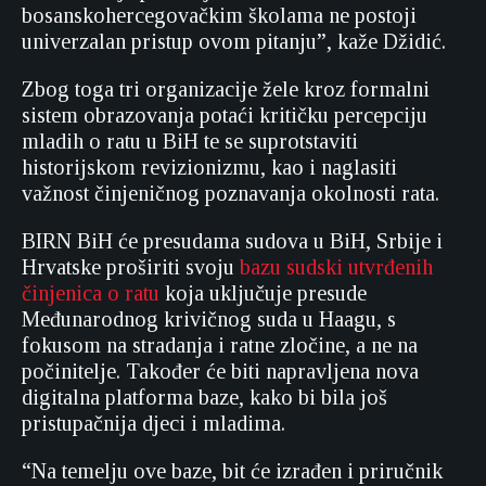
bosanskohercegovačkim školama ne postoji
univerzalan pristup ovom pitanju”, kaže Džidić.
Zbog toga tri organizacije žele kroz formalni
sistem obrazovanja potaći kritičku percepciju
mladih o ratu u BiH te se suprotstaviti
historijskom revizionizmu, kao i naglasiti
važnost činjeničnog poznavanja okolnosti rata.
BIRN BiH će presudama sudova u BiH, Srbije i
Hrvatske proširiti svoju
bazu sudski utvrđenih
činjenica o ratu
koja uključuje presude
Međunarodnog krivičnog suda u Haagu, s
fokusom na stradanja i ratne zločine, a ne na
počinitelje. Također će biti napravljena nova
digitalna platforma baze, kako bi bila još
pristupačnija djeci i mladima.
“Na temelju ove baze, bit će izrađen i priručnik