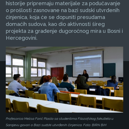
historije pripremaju materijale za podučavanje
o prošlosti zasnovane na bazi sudski utvrđenih
činjenica, koja će se dopuniti presudama
domaćih sudova, kao dio aktivnosti šireg
projekta za građenje dugoročnog mira u Bosni i
Hercegovini.
Profesorica Melisa Forić Plasto sa studentima Filozofskog fakulteta u
Sarajevu govori o Bazi sudski utvrđenih činjenica. Foto: BIRN BiH