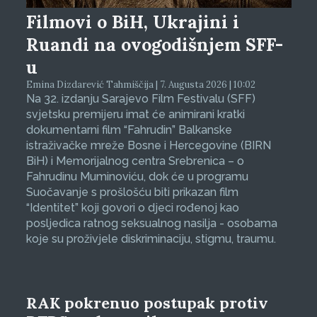
Filmovi o BiH, Ukrajini i
Ruandi na ovogodišnjem SFF-
u
Emina Dizdarević Tahmiščija | 7. Augusta 2026 | 10:02
Na 32. izdanju Sarajevo Film Festivalu (SFF)
svjetsku premijeru imat će animirani kratki
dokumentarni film “Fahrudin” Balkanske
istraživačke mreže Bosne i Hercegovine (BIRN
BiH) i Memorijalnog centra Srebrenica – o
Fahrudinu Muminoviću, dok će u programu
Suočavanje s prošlošću biti prikazan film
“Identitet” koji govori o djeci rođenoj kao
posljedica ratnog seksualnog nasilja - osobama
koje su proživjele diskriminaciju, stigmu, traumu.
RAK pokrenuo postupak protiv