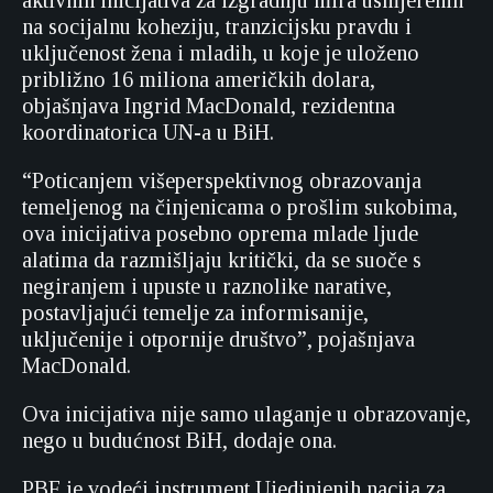
na socijalnu koheziju, tranzicijsku pravdu i
uključenost žena i mladih, u koje je uloženo
približno 16 miliona američkih dolara,
objašnjava Ingrid MacDonald, rezidentna
koordinatorica UN-a u BiH.
“Poticanjem višeperspektivnog obrazovanja
temeljenog na činjenicama o prošlim sukobima,
ova inicijativa posebno oprema mlade ljude
alatima da razmišljaju kritički, da se suoče s
negiranjem i upuste u raznolike narative,
postavljajući temelje za informisanije,
uključenije i otpornije društvo”, pojašnjava
MacDonald.
Ova inicijativa nije samo ulaganje u obrazovanje,
nego u budućnost BiH, dodaje ona.
PBF je vodeći instrument Ujedinjenih nacija za