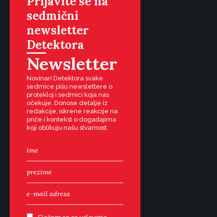
Prijavite se na
sedmični
newsletter
Detektora
Newsletter
Novinari Detektora svake
sedmice pišu newslettere o
protekloj i sedmici koja nas
očekuje. Donose detalje iz
redakcije, iskrene reakcije na
priče i kontekst o događajima
koji oblikuju našu stvarnost.