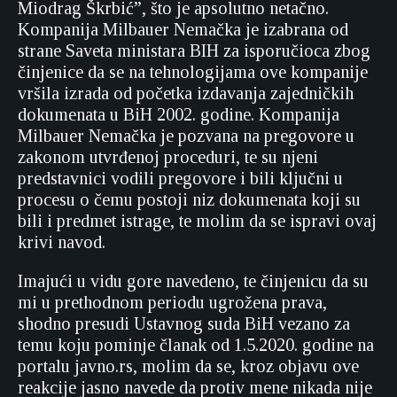
Miodrag Škrbić”, što je apsolutno netačno.
Kompanija Milbauer Nemačka je izabrana od
strane Saveta ministara BIH za isporučioca zbog
činjenice da se na tehnologijama ove kompanije
vršila izrada od početka izdavanja zajedničkih
dokumenata u BiH 2002. godine. Kompanija
Milbauer Nemačka je pozvana na pregovore u
zakonom utvrđenoj proceduri, te su njeni
predstavnici vodili pregovore i bili ključni u
procesu o čemu postoji niz dokumenata koji su
bili i predmet istrage, te molim da se ispravi ovaj
krivi navod.
Imajući u vidu gore navedeno, te činjenicu da su
mi u prethodnom periodu ugrožena prava,
shodno presudi Ustavnog suda BiH vezano za
temu koju pominje članak od 1.5.2020. godine na
portalu javno.rs, molim da se, kroz objavu ove
reakcije jasno navede da protiv mene nikada nije