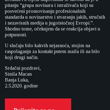
pitanju “grupa novinara i istraživača koji su
posvećeni promovisanju profesionalnih
standarda u novinarstvu i stvаrаnju jаkih, stručnih
i nezаvisnih medija u jugoistočnoj Evropi.”.
Shodno tome, očekujem da se reakcija objavi u
potpunosti.
U slučaju bilo kakvih nejasnoća, stojim na
raspolaganju za kontakt putem maila ili na bilo
koji drugi način.
Srdačni pozdravi,
Siniša Macan
Banja Luka,
2.5.2020. godine