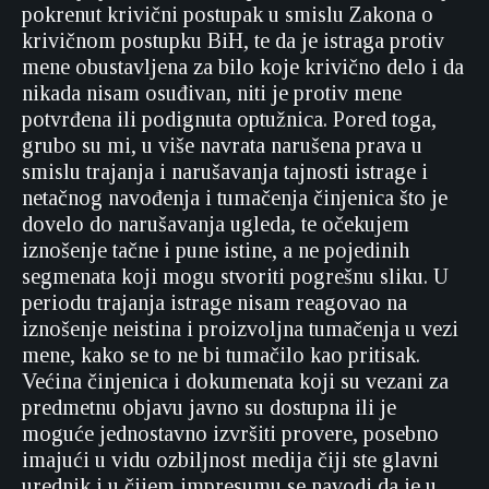
pokrenut krivični postupak u smislu Zakona o
krivičnom postupku BiH, te da je istraga protiv
mene obustavljena za bilo koje krivično delo i da
nikada nisam osuđivan, niti je protiv mene
potvrđena ili podignuta optužnica. Pored toga,
grubo su mi, u više navrata narušena prava u
smislu trajanja i narušavanja tajnosti istrage i
netačnog navođenja i tumačenja činjenica što je
dovelo do narušavanja ugleda, te očekujem
iznošenje tačne i pune istine, a ne pojedinih
segmenata koji mogu stvoriti pogrešnu sliku. U
periodu trajanja istrage nisam reagovao na
iznošenje neistina i proizvoljna tumačenja u vezi
mene, kako se to ne bi tumačilo kao pritisak.
Većina činjenica i dokumenata koji su vezani za
predmetnu objavu javno su dostupna ili je
moguće jednostavno izvršiti provere, posebno
imajući u vidu ozbiljnost medija čiji ste glavni
urednik i u čijem impresumu se navodi da je u