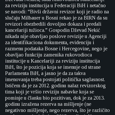
za reviziju institucija u Federaciji BiH i netačno
se navodi: “Bivši državni revizor koji je radio na
slučaju Milbauer u Bosni rekao je za BIRN da su
revizori obezbedili dovoljno dokaza i predali
kancelariji tužioca.” Gospodin Dževad Nekić
nikada nije obavljao poslove revizije u Agenciji
za identifikaciona dokumenta, evidenciju i
razmenu podataka Bosne i Hercegovine, nego je
obavljao funkciju zamenika rukovodioca
institucije u Kancelariji za reviziju institucija
BiH, što je pozicija koja se imenuje od strane
Parlamenta BiH, a jasno je da za takva
imenovanja treba postojati politička saglasnost.
Ističem da je za 2012. godinu nalaz revizorskog
tima koji je vršio reviziju nabavke koja se
pominje u članku bio pozitivan, dok je za 2013.
godinu izražena rezerva na mišljenje (ne
negativno mišljenje, nego rezerva, što je različito