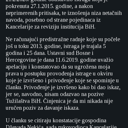
pokrenuta 27.1.2015. godine, a nakon
neprimerenih pritisaka, te iznošenja niza netačnih
navoda, posebno od strane pojedinaca iz
Kancelarije za reviziju institucija BiH.
Ne računajući predistražne radnje koje su počele
još u toku 2013. godine, istraga je trajala 5
godina i 25 dana. Ustavni sud Bosne i
Hercegovine je dana 11.6.2019. godine uvažio
apelaciju i konstatovao da su ugrožena moja
prava u postupku provođenja istrage u okviru
koje je izvršeno i privođenje koje se spominje u
članku. Privođenje je izvršeno kako bi dao iskaz,
jer se, navodno, nisam odazvao na pozive
Tužilaštva BiH. Činjenica je da mi nikada nije
uručen poziv za davanje iskaza.
U članku se citiraju konstatacije gospodina
Dževada Nekića, sada rukovodioca Kancelarije