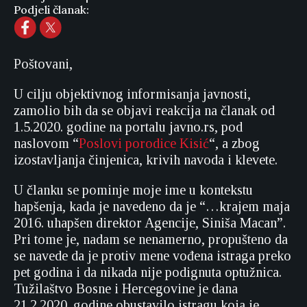
Podjeli članak:
Poštovani,
U cilju objektivnog informisanja javnosti,
zamolio bih da se objavi reakcija na članak od
1.5.2020. godine na portalu javno.rs, pod
naslovom “
Poslovi porodice Kisić
“, a zbog
izostavljanja činjenica, krivih navoda i klevete.
U članku se pominje moje ime u kontekstu
hapšenja, kada je navedeno da je “…krajem maja
2016. uhapšen direktor Agencije, Siniša Macan”.
Pri tome je, nadam se nenamerno, propušteno da
se navede da je protiv mene vođena istraga preko
pet godina i da nikada nije podignuta optužnica.
Tužilaštvo Bosne i Hercegovine je dana
21.2.2020. godine obustavilo istragu koja je