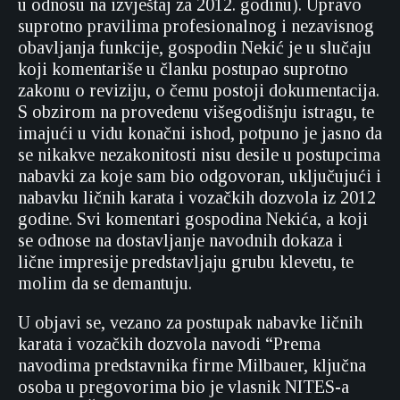
u odnosu na izvještaj za 2012. godinu). Upravo
suprotno pravilima profesionalnog i nezavisnog
obavljanja funkcije, gospodin Nekić je u slučaju
koji komentariše u članku postupao suprotno
zakonu o reviziju, o čemu postoji dokumentacija.
S obzirom na provedenu višegodišnju istragu, te
imajući u vidu konačni ishod, potpuno je jasno da
se nikakve nezakonitosti nisu desile u postupcima
nabavki za koje sam bio odgovoran, uključujući i
nabavku ličnih karata i vozačkih dozvola iz 2012
godine. Svi komentari gospodina Nekića, a koji
se odnose na dostavljanje navodnih dokaza i
lične impresije predstavljaju grubu klevetu, te
molim da se demantuju.
U objavi se, vezano za postupak nabavke ličnih
karata i vozačkih dozvola navodi “Prema
navodima predstavnika firme Milbauer, ključna
osoba u pregovorima bio je vlasnik NITES-a