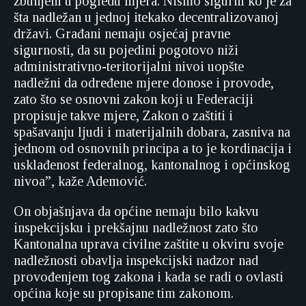
zbunjeni u pogledu mjera. Nismo sigurni ko je za
šta nadležan u jednoj itekako decentralizovanoj
državi. Građani nemaju osjećaj pravne
sigurnosti, da su pojedini pogotovo niži
administrativno-teritorijalni nivoi uopšte
nadležni da određene mjere donose i provode,
zato što se osnovni zakon koji u Federaciji
propisuje takve mjere, Zakon o zaštiti i
spašavanju ljudi i materijalnih dobara, zasniva na
jednom od osnovnih principa a to je kordinacija i
usklađenost federalnog, kantonalnog i općinskog
nivoa”, kaže Ademović.
On objašnjava da općine nemaju bilo kakvu
inspekcijsku i prekšajnu nadležnost zato što
Kantonalna uprava civilne zaštite u okviru svoje
nadležnosti obavlja inspekcijski nadzor nad
provođenjem tog zakona i kada se radi o ovlasti
općina koje su propisane tim zakonom.