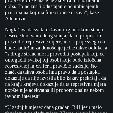
propisa koji se inače ne aktiviraju u normalno
doba. To ne znači odustajanje od uobičajenih
principa na kojima funkcioniše država”, kaže
Ademović.
Naglašava da svaki državni organ tokom stanja
nesreće kao vanrednog stanja, da bi propisao i
provodio represivne mjere, mora prije svega da
bude nadležan za donošenje jedne takve odluke, a
“s druge strane mora provoditi postupak koji će
omogućiti svakoj toj osobi koja bude izložena
represivnoj mjeri fer i pravično suđenje, što
znači da takva osoba ima pravo da u postupku
dokazuje da nije izvršila bilo kakav prekršaj i da
na kraju krajeva dokazuje da ta represivna mjera
uopšte nije adekvatna ili proporcionalna nekom
javnom interesu”.
“U zadnjih mjesec dana građani BiH jesu malo