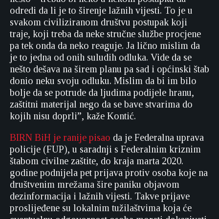
odredi da li je to širenje lažnih vijesti. To je u
svakom civiliziranom društvu postupak koji
traje, koji treba da neke stručne službe procjene
pa tek onda da neko reaguje. Ja lično mislim da
je to jedna od onih suludih odluka. Vide da se
nešto dešava na širem planu pa sad i općinski štab
donio neku svoju odluku. Mislim da bi im bilo
bolje da se potrude da ljudima podijele hranu,
zaštitni materijal nego da se bave stvarima do
kojih nisu doprli”, kaže Kontić.
BIRN BiH je ranije pisao
da je Federalna uprava
policije (FUP), u saradnji s Federalnim kriznim
štabom civilne zaštite, do kraja marta 2020.
godine podnijela pet prijava protiv osoba koje na
društvenim mrežama šire paniku objavom
dezinformacija i lažnih vijesti. Takve prijave
proslijeđene su lokalnim tužilaštvima koja će