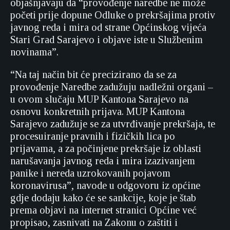
objašnjavaju da “provođenje naredbe ne može
početi prije dopune Odluke o prekršajima protiv
javnog reda i mira od strane Općinskog vijeća
Stari Grad Sarajevo i objave iste u Službenim
novinama”.
“Na taj način bit će precizirano da se za
provođenje Naredbe zadužuju nadležni organi –
u ovom slučaju MUP Kantona Sarajevo na
osnovu konkretnih prijava. MUP Kantona
Sarajevo zadužuje se za utvrđivanje prekršaja, te
procesuiranje pravnih i fizičkih lica po
prijavama, a za počinjene prekršaje iz oblasti
narušavanja javnog reda i mira izazivanjem
panike i nereda uzrokovanih pojavom
koronavirusa”, navode u odgovoru iz općine
gdje dodaju kako će se sankcije, koje je štab
prema objavi na internet stranici Općine već
propisao, zasnivati na Zakonu o zaštiti i