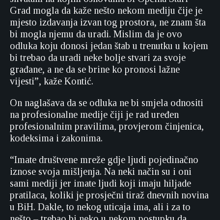
Grad mogla da kaže nešto nekom mediju čije je
mjesto izdavanja izvan tog prostora, ne znam šta
bi mogla njemu da uradi. Mislim da je ovo
odluka koju donosi jedan štab u trenutku u kojem
bi trebao da uradi neke bolje stvari za svoje
građane, a ne da se brine ko pronosi lažne
vijesti”, kaže Kontić.
On naglašava da se odluka ne bi smjela odnositi
na profesionalne medije čiji je rad uređen
profesionalnim pravilima, provjerom činjenica,
kodeksima i zakonima.
“Imate društvene mreže gdje ljudi pojedinačno
iznose svoja mišljenja. Na neki način su i oni
sami mediji jer imate ljudi koji imaju hiljade
pratilaca, koliki je prosječni tiraž dnevnih novina
u BiH. Dakle, to nekog uticaja ima, ali i za to
nešto – trebao bi neko u nekom postupku da