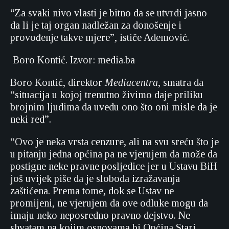
“Za svaki nivo vlasti je bitno da se utvrdi jasno
da li je taj organ nadležan za donošenje i
provođenje takve mjere”, ističe Ademović.
Boro Kontić. Izvor: media.ba
Boro Kontić, direktor
Mediacentra
, smatra da
“situacija u kojoj trenutno živimo daje priliku
brojnim ljudima da uvedu ono što oni misle da je
neki red”.
“Ovo je neka vrsta cenzure, ali na svu sreću što je
u pitanju jedna općina pa ne vjerujem da može da
postigne neke pravne posljedice jer u Ustavu BiH
još uvijek piše da je sloboda izražavanja
zaštićena. Prema tome, dok se Ustav ne
promijeni, ne vjerujem da ove odluke mogu da
imaju neko neposredno pravno dejstvo. Ne
shvatam na kojim osnovama bi Općina Stari