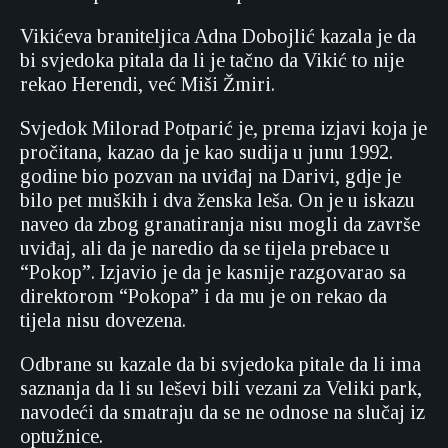
Vikićeva braniteljica Adna Dobojlić kazala je da
bi svjedoka pitala da li je tačno da Vikić to nije
rekao Herendi, već Miši Žmiri.
Svjedok Milorad Potparić je, prema izjavi koja je
pročitana, kazao da je kao sudija u junu 1992.
godine bio pozvan na uviđaj na Darivi, gdje je
bilo pet muških i dva ženska leša. On je u iskazu
naveo da zbog granatiranja nisu mogli da završe
uviđaj, ali da je naredio da se tijela prebace u
“Pokop”. Izjavio je da je kasnije razgovarao sa
direktorom “Pokopa” i da mu je on rekao da
tijela nisu dovezena.
Odbrane su kazale da bi svjedoka pitale da li ima
saznanja da li su leševi bili vezani za Veliki park,
navodeći da smatraju da se ne odnose na slučaj iz
optužnice.