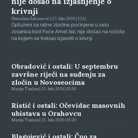
nije došao na izjašnjenje o
krivnji
Elmedina Šabanović | 27. Jula 2026 | 12:12
Optuženi za ratne zločine počinjene u selu
Jošanica kod Foče Amel Isić nije došao na ročište
na kojem se trebao izjasniti o krivnji.
Obradović i ostali: U septembru
završne riječi na suđenju za
zločin u Novoseocima
Marija Taušan | 23. Jula 2026 | 15:50
Ristić i ostali: Očevidac masovnih
ubistava u Orahovcu
Marija Taušan | 23. Jula 2026 | 15:26
Blagojević i ostali: Čuo za