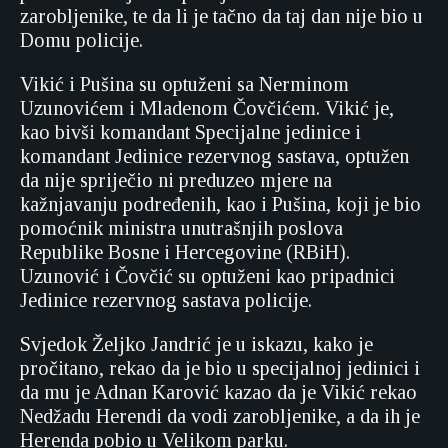
zarobljenike, te da li je tačno da taj dan nije bio u
Domu policije.
Vikić i Pušina su optuženi sa Nerminom
Uzunovićem i Mladenom Čovčićem. Vikić je,
kao bivši komandant Specijalne jedinice i
komandant Jedinice rezervnog sastava, optužen
da nije spriječio ni preduzeo mjere na
kažnjavanju podređenih, kao i Pušina, koji je bio
pomoćnik ministra unutrašnjih poslova
Republike Bosne i Hercegovine (RBiH).
Uzunović i Čovčić su optuženi kao pripadnici
Jedinice rezervnog sastava policije.
Svjedok Željko Jandrić je u iskazu, kako je
pročitano, rekao da je bio u specijalnoj jedinici i
da mu je Adnan Karović kazao da je Vikić rekao
Nedžadu Herendi da vodi zarobljenike, a da ih je
Herenda pobio u Velikom parku.