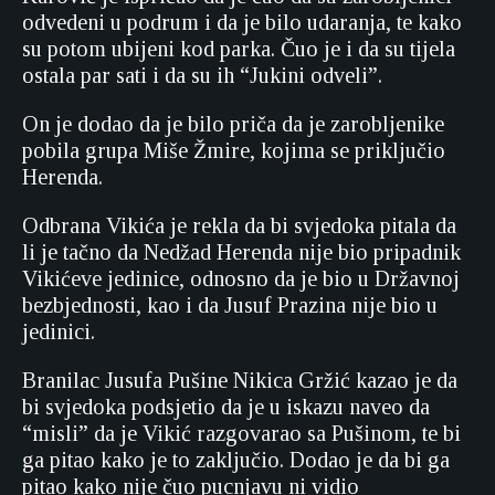
odvedeni u podrum i da je bilo udaranja, te kako
su potom ubijeni kod parka. Čuo je i da su tijela
ostala par sati i da su ih “Jukini odveli”.
On je dodao da je bilo priča da je zarobljenike
pobila grupa Miše Žmire, kojima se priključio
Herenda.
Odbrana Vikića je rekla da bi svjedoka pitala da
li je tačno da Nedžad Herenda nije bio pripadnik
Vikićeve jedinice, odnosno da je bio u Državnoj
bezbjednosti, kao i da Jusuf Prazina nije bio u
jedinici.
Branilac Jusufa Pušine Nikica Gržić kazao je da
bi svjedoka podsjetio da je u iskazu naveo da
“misli” da je Vikić razgovarao sa Pušinom, te bi
ga pitao kako je to zaključio. Dodao je da bi ga
pitao kako nije čuo pucnjavu ni vidio