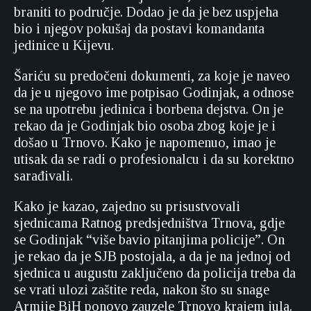
braniti to područje. Dodao je da je bez uspjeha
bio i njegov pokušaj da postavi komandanta
jedinice u Kijevu.
Šariću su predočeni dokumenti, za koje je naveo
da je u njegovo ime potpisao Godinjak, a odnose
se na upotrebu jedinica i borbena dejstva. On je
rekao da je Godinjak bio osoba zbog koje je i
došao u Trnovo. Kako je napomenuo, imao je
utisak da se radi o profesionalcu i da su korektno
sarađivali.
Kako je kazao, zajedno su prisustvovali
sjednicama Ratnog predsjedništva Trnova, gdje
se Godinjak “više bavio pitanjima policije”. On
je rekao da je SJB postojala, a da je na jednoj od
sjednica u augustu zaključeno da policija treba da
se vrati ulozi zaštite reda, nakon što su snage
Armije BiH ponovo zauzele Trnovo krajem jula.