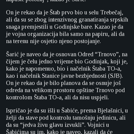
On je rekao da je Štab prvo bio u selu Trebečaj,
ali da su se zbog intenzivnog granatiranja srpskih
snaga premjestili u Godinjske bare. Kazao je da
je vojna organizacija bila samo na papiru, ali da
na terenu nije osjetio njeno postojanje.
Šarić je naveo da je osnovan Odred “Trnovo”, na
čijem je čelu jedno vrijeme bio Godinjak, koji je,
kako je napomenuo, bio i načelnik Štaba TO-a,
kao i načelnik Stanice javne bezbjednosti (SJB).
On je rekao da je bilo planova da se osnuje još
odreda na velikom prostoru opštine Trnovo pod
kontrolom Štaba TO-a, ali da nisu uspjeli.
Ispričao je da su išli u Šabiće, prema Bjelašnici, u
želji da stave pod kontrolu tamošnju jedinicu, ali
da su “jedva živu glavu izvukli”. Vojnici u
Šabićima su im, kako je naveo, kazali da će