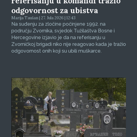
referisanju u komandi tražio
odgovornost za ubistva
Marija Taušan | 27. Jula 2026 | 12:43
Na suđenju za zločine počinjene 1992. na
području Zvornika, svjedok Tužilaštva Bosne i
Hercegovine izjavio je da na referisanju u
Zvorničkoj brigadi niko nije reagovao kada je tražio
odgovornost onih koji su ubili muškarce.