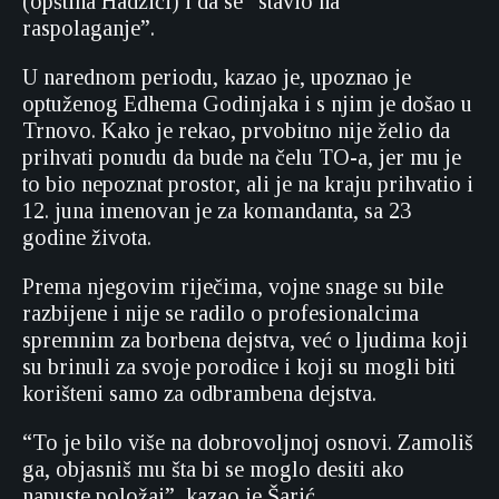
(opština Hadžići) i da se “stavio na
raspolaganje”.
U narednom periodu, kazao je, upoznao je
optuženog Edhema Godinjaka i s njim je došao u
Trnovo. Kako je rekao, prvobitno nije želio da
prihvati ponudu da bude na čelu TO-a, jer mu je
to bio nepoznat prostor, ali je na kraju prihvatio i
12. juna imenovan je za komandanta, sa 23
godine života.
Prema njegovim riječima, vojne snage su bile
razbijene i nije se radilo o profesionalcima
spremnim za borbena dejstva, već o ljudima koji
su brinuli za svoje porodice i koji su mogli biti
korišteni samo za odbrambena dejstva.
“To je bilo više na dobrovoljnoj osnovi. Zamoliš
ga, objasniš mu šta bi se moglo desiti ako
napuste položaj”, kazao je Šarić.