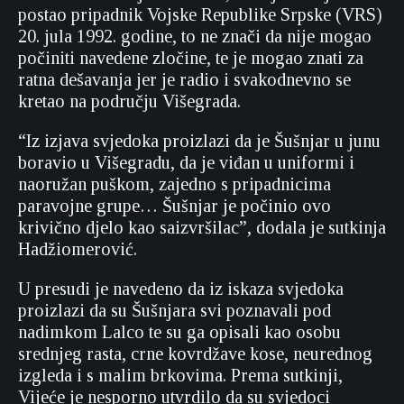
postao pripadnik Vojske Republike Srpske (VRS)
20. jula 1992. godine, to ne znači da nije mogao
počiniti navedene zločine, te je mogao znati za
ratna dešavanja jer je radio i svakodnevno se
kretao na području Višegrada.
“Iz izjava svjedoka proizlazi da je Šušnjar u junu
boravio u Višegradu, da je viđan u uniformi i
naoružan puškom, zajedno s pripadnicima
paravojne grupe… Šušnjar je počinio ovo
krivično djelo kao saizvršilac”, dodala je sutkinja
Hadžiomerović.
U presudi je navedeno da iz iskaza svjedoka
proizlazi da su Šušnjara svi poznavali pod
nadimkom Lalco te su ga opisali kao osobu
srednjeg rasta, crne kovrdžave kose, neurednog
izgleda i s malim brkovima. Prema sutkinji,
Vijeće je nesporno utvrdilo da su svjedoci