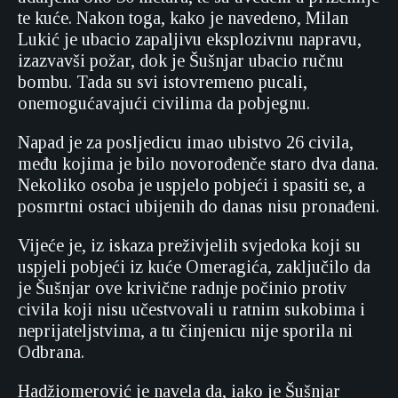
te kuće. Nakon toga, kako je navedeno, Milan
Lukić je ubacio zapaljivu eksplozivnu napravu,
izazvavši požar, dok je Šušnjar ubacio ručnu
bombu. Tada su svi istovremeno pucali,
onemogućavajući civilima da pobjegnu.
Napad je za posljedicu imao ubistvo 26 civila,
među kojima je bilo novorođenče staro dva dana.
Nekoliko osoba je uspjelo pobjeći i spasiti se, a
posmrtni ostaci ubijenih do danas nisu pronađeni.
Vijeće je, iz iskaza preživjelih svjedoka koji su
uspjeli pobjeći iz kuće Omeragića, zaključilo da
je Šušnjar ove krivične radnje počinio protiv
civila koji nisu učestvovali u ratnim sukobima i
neprijateljstvima, a tu činjenicu nije sporila ni
Odbrana.
Hadžiomerović je navela da, iako je Šušnjar