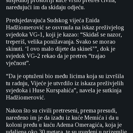
susjednoj prostoriji kuće vršio pretres civila,
naređujući im da skidaju odjeću.
Predsjedavajuća Sudskog vijeća Enida
Hadžiomerović se osvrnula na iskaz preživjelog
svjedoka VG-1, koji je kazao: “Skidaš se nazor,
treperiš, velika ponižavanja. Svako se morao
skinuti. ‘I ovo malo dijete da skineš’”, dok je
svjedok VG-2 rekao da je pretres “trajao
vječnost”.
“Da je optuženi bio među licima koja su izvršila
tu radnju, Vijeće je utvrdilo iz iskaza preživjelih
svjedoka i Huse Kurspahića”, navela je sutkinja
Hadžiomerović.
Nakon što su civili pretreseni, prema presudi,
naređeno im je da izađu iz kuće Memića i da u
koloni pređu u kuću Adema Omeragića, koja je
udaljena oko 30 metara, te su uvedeni u prizemlje