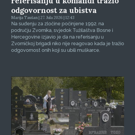
referisanju u komandi tražio
odgovornost za ubistva
Marija Taušan | 27. Jula 2026 | 12:43
Na suđenju za zločine počinjene 1992. na
području Zvornika, svjedok Tužilaštva Bosne i
Hercegovine izjavio je da na referisanju u
Zvorničkoj brigadi niko nije reagovao kada je tražio
odgovornost onih koji su ubili muškarce.