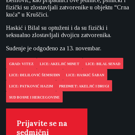
Đelilović, kao pripadnici ove jedinice, psihički i
fizički su zlostavljali zatvorenike u objektu “Crna
kuća” u Kruščici.
Haskić i Bilal su optuženi i da su fizički i
seksualno zlostavljali dvojicu zatvorenika.
Suđenje je odgođeno za 13. novembar.
GRAD: VITEZ
LICE: AKELJIĆ MINET
LICE: BILAL SENAD
LICE: ĐELILOVIĆ ŠEMSUDIN
LICE: HASKIĆ ŠABAN
LICE: PATKOVIĆ HAZIM
PREDMET: AKELJIĆ I DRUGI
SUD BOSNE I HERCEGOVINE
Prijavite se na
sedmični