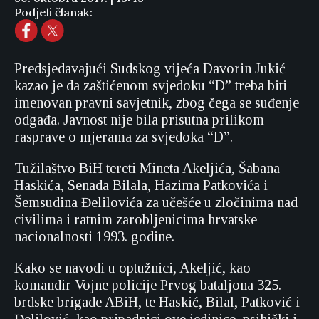
Podjeli članak:
Predsjedavajući Sudskog vijeća Davorin Jukić
kazao je da zaštićenom svjedoku “D” treba biti
imenovan pravni savjetnik, zbog čega se suđenje
odgađa. Javnost nije bila prisutna prilikom
rasprave o mjerama za svjedoka “D”.
Tužilaštvo BiH tereti Mineta Akeljića, Šabana
Haskića, Senada Bilala, Hazima Patkovića i
Šemsudina Đelilovića za učešće u zločinima nad
civilima i ratnim zarobljenicima hrvatske
nacionalnosti 1993. godine.
Kako se navodi u optužnici, Akeljić, kao
komandir Vojne policije Prvog bataljona 325.
brdske brigade ABiH, te Haskić, Bilal, Patković i