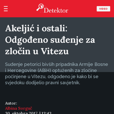
VIDEO
Akeljić i ostali:
Odgođeno suđenje za
zločin u Vitezu
Suđenje petorici bivših pripadnika Armije Bosne
i Hercegovine (ABiH) optuženih za zločine
počinjene u Vitezu, odgođeno je kako bi se
svjedoku dodijelio pravni savjetnik.
Autor:
Albina Sorguč
30. oktobra 2017. | 13:43