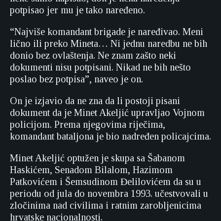
potpisao jer mu je tako naređeno.
“Najviše komandant brigade je naređivao. Meni
lično ili preko Mineta… Ni jednu naredbu ne bih
donio bez ovlaštenja. Ne znam zašto neki
dokumenti nisu potpisani. Nikad ne bih nešto
poslao bez potpisa”, naveo je on.
On je izjavio da ne zna da li postoji pisani
dokument da je Minet Akeljić upravljao Vojnom
policijom. Prema njegovima riječima,
komandant bataljona je bio nadređen policajcima.
Minet Akeljić optužen je skupa sa Šabanom
Haskićem, Senadom Bilalom, Hazimom
Patkovićem i Šemsudinom Đelilovićem da su u
periodu od jula do novembra 1993. učestvovali u
zločinima nad civilima i ratnim zarobljenicima
hrvatske nacionalnosti.