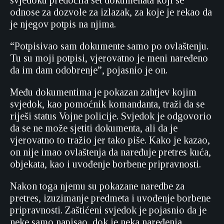
svjedoku predočila set dokumenata koji se
odnose za dozvole za izlazak, za koje je rekao da
je njegov potpis na njima.
“Potpisivao sam dokumente samo po ovlaštenju.
Tu su moji potpisi, vjerovatno je meni naređeno
da im dam odobrenje”, pojasnio je on.
Među dokumentima je pokazan zahtjev kojim
svjedok, kao pomoćnik komandanta, traži da se
riješi status Vojne policije. Svjedok je odgovorio
da se ne može sjetiti dokumenta, ali da je
vjerovatno to tražio jer tako piše. Kako je kazao,
on nije imao ovlaštenja da naređuje pretres kuća,
objekata, kao i uvođenje borbene pripravnosti.
Nakon toga njemu su pokazane naredbe za
pretres, izuzimanje predmeta i uvođenje borbene
pripravnosti. Zaštićeni svjedok je pojasnio da je
neke samo napisao, dok je neka naređenja