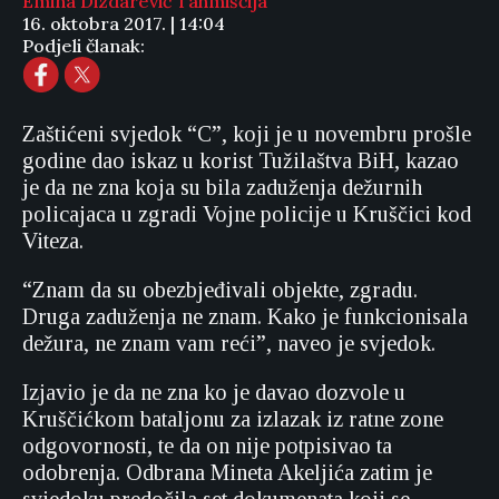
Emina Dizdarević Tahmiščija
16. oktobra 2017. | 14:04
Podjeli članak:
Zaštićeni svjedok “C”, koji je u novembru prošle
godine dao iskaz u korist Tužilaštva BiH, kazao
je da ne zna koja su bila zaduženja dežurnih
policajaca u zgradi Vojne policije u Kruščici kod
Viteza.
“Znam da su obezbjeđivali objekte, zgradu.
Druga zaduženja ne znam. Kako je funkcionisala
dežura, ne znam vam reći”, naveo je svjedok.
Izjavio je da ne zna ko je davao dozvole u
Kruščićkom bataljonu za izlazak iz ratne zone
odgovornosti, te da on nije potpisivao ta
odobrenja. Odbrana Mineta Akeljića zatim je