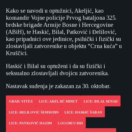
Kako se navodi u optužnici, Akeljić, kao
komandir Vojne policije Prvog bataljona 325.
brdske brigade Armije Bosne i Hercegovine
(ABiH), te Haskić, Bilal, Patković i Đelilović,
kao pripadnici ove jedinice, psihički i fizički su
zlostavljali zatvorenike u objektu “Crna kuća” u
Kruščici.
Haskić i Bilal su optuženi i da su fizički i
seksualno zlostavljali dvojicu zatvorenika.
Nastavak suđenja je zakazan za 30. oktobar.
GRAD: VITEZ
LICE: AKELJIĆ MINET
LICE: BILAL SENAD
LICE: ĐELILOVIĆ ŠEMSUDIN
LICE: HASKIĆ ŠABAN
LICE: PATKOVIĆ HAZIM
LOGORI U BIH