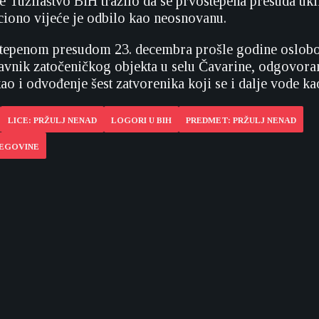
je Tužilaštvo BiH tražilo da se prvostepena presuda uki
ciono vijeće je odbilo kao neosnovanu.
stepenom presudom 23. decembra prošle godine oslobo
avnik zatočeničkog objekta u selu Čavarine, odgovoran
kao i odvođenje šest zatvorenika koji se i dalje vode kao
LICE: PRŽULJ NENAD
LOGORI U BIH
PREDMET: PRŽULJ NENAD
CEGOVINE