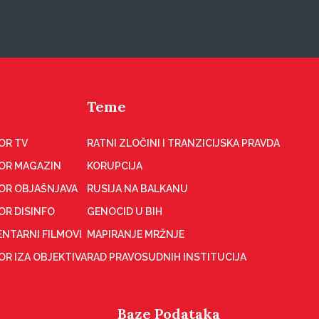
Teme
OR TV
RATNI ZLOČINI I TRANZICIJSKA PRAVDA
OR MAGAZIN
KORUPCIJA
OR OBJAŠNJAVA
RUSIJA NA BALKANU
OR DISINFO
GENOCID U BIH
NTARNI FILMOVI
MAPIRANJE MRŽNJE
R IZA OBJEKTIVA
RAD PRAVOSUDNIH INSTITUCIJA
Baze Podataka