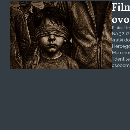
Fil
ovo
Emina Dizd
Na 32. i
kratki d
Hercegov
Muminovi
“Identit
osobama 