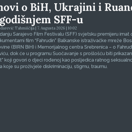
movi o BiH, Ukrajini i Ruan
godišnjem SFF-u
arević Tahmiščija | 7. Augusta 2026 | 10:02
zdanju Sarajevo Film Festivalu (SFF) svjetsku premijeru imat 
okumentarni film “Fahrudin” Balkanske istraživačke mreže Bos
ine (BIRN BiH) i Memorijalnog centra Srebrenica – o Fahrud
ću, dok će u programu Suočavanje s prošlošću biti prikazan
et” koji govori o djeci rođenoj kao posljedica ratnog seksualno
koje su proživjele diskriminaciju, stigmu, traumu.