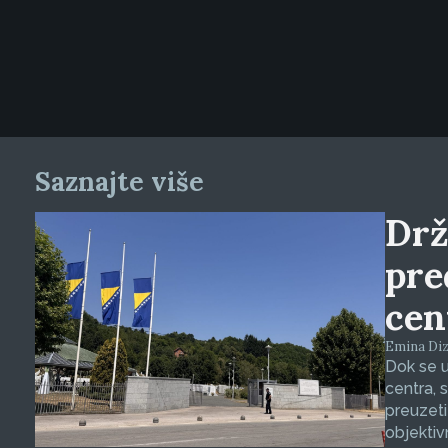
Saznajte više
Drž
pre
cen
Emina Dizd
Dok se u
centra, 
preuzeti
objektiv