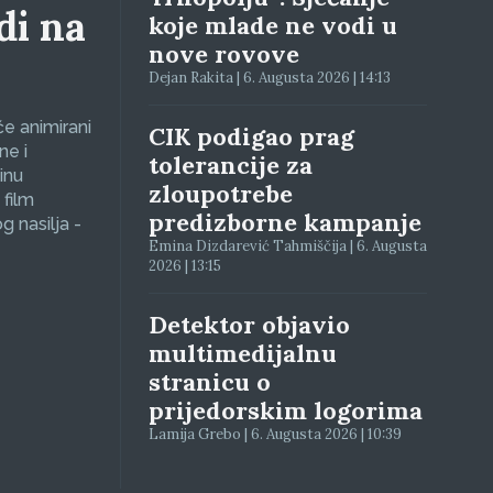
di na
koje mlade ne vodi u
nove rovove
Dejan Rakita | 6. Augusta 2026 | 14:13
će animirani
CIK podigao prag
ne i
tolerancije za
inu
zloupotrebe
 film
predizborne kampanje
g nasilja -
Emina Dizdarević Tahmiščija | 6. Augusta
2026 | 13:15
Detektor objavio
multimedijalnu
stranicu o
prijedorskim logorima
Lamija Grebo | 6. Augusta 2026 | 10:39