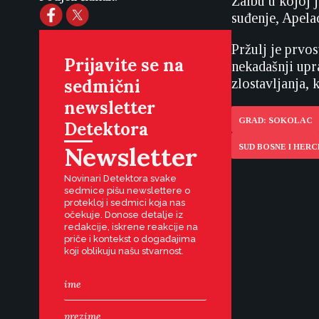
Žalbu u kojoj 
suđenje, Apela
Pržulj je prvo
Prijavite se na
nekadašnji upr
sedmični
zlostavljanja, 
newsletter
GRAD: SOKOLAC
Detektora
Newsletter
SUD BOSNE I HER
Novinari Detektora svake
sedmice pišu newslettere o
protekloj i sedmici koja nas
očekuje. Donose detalje iz
redakcije, iskrene reakcije na
priče i kontekst o događajima
koji oblikuju našu stvarnost.