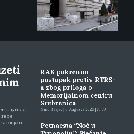
zeti
RAK pokrenuo
lnim
postupak protiv RTRS-
a zbog priloga o
Memorijalnom centru
Srebrenica
Memorijalnog
Nino Bilajac | 6. Augusta 2026 | 15:39
 treba
e sumnje u
Petnaesta “Noć u
Trnopolju”: Sjećanje