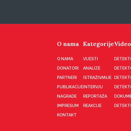
O nama
Kategorije
Video
O NAMA
VIJESTI
DETEKT
DONATORI
ANALIZE
DETEKT
PARTNERI
ISTRAŽIVANJE
DETEKT
PUBLIKACIJE
INTERVJU
DETEKT
NAGRADE
REPORTAŽA
DOKUME
IMPRESUM
REAKCIJE
DETEKTO
KONTAKT