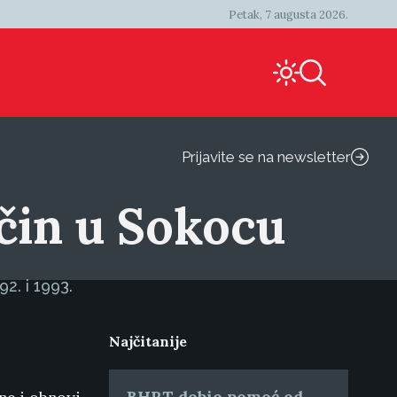
Petak, 7 augusta 2026.
Prijavite se na newsletter
očin u Sokocu
2. i 1993.
Najčitanije
BHRT dobio pomoć od