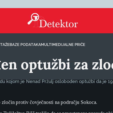
TAŽE
BAZE PODATAKA
MULTIMEDIJALNE PRIČE
đen optužbi za zl
du kojom je Nenad Pržulj oslobođen optužbi da je 199
 zločin protiv čovječnosti na području Sokoca.