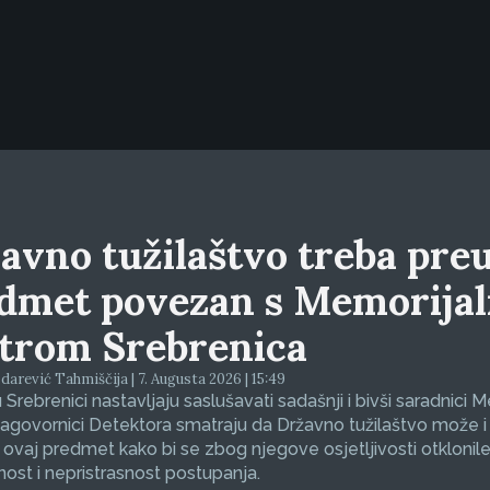
avno tužilaštvo treba preu
dmet povezan s Memorija
trom Srebrenica
arević Tahmiščija | 7. Augusta 2026 | 15:49
 Srebrenici nastavljaju saslušavati sadašnji i bivši saradnici 
sagovornici Detektora smatraju da Državno tužilaštvo može i
 ovaj predmet kako bi se zbog njegove osjetljivosti otklonil
nost i nepristrasnost postupanja.