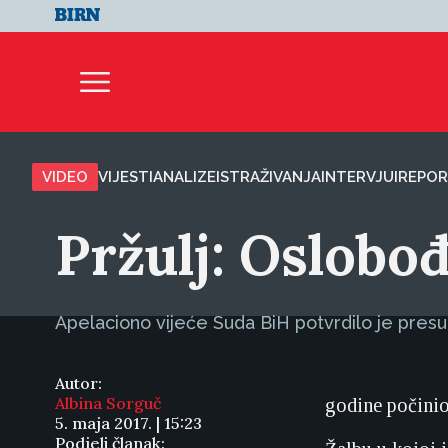
VIDEO
VIJESTI
ANALIZE
ISTRAŽIVANJA
INTERVJUI
REPOR
Pržulj: Oslobo
Apelaciono vijeće Suda BiH potvrdilo je presu
Autor:
Albina Sorguč
godine počinio
5. maja 2017. | 15:23
Podjeli članak: