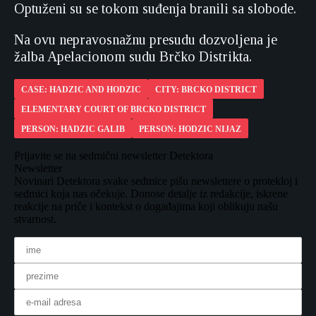
Optuženi su se tokom suđenja branili sa slobode.
Na ovu nepravosnažnu presudu dozvoljena je
žalba Apelacionom sudu Brčko Distrikta.
CASE: HADZIC AND HODZIC
CITY: BRCKO DISTRICT
ELEMENTARY COURT OF BRCKO DISTRICT
PERSON: HADZIC GALIB
PERSON: HODZIC NIJAZ
Prijavite se na sedmični newsletter Detektora
Newsletter
Novinari Detektora svake sedmice pišu newslettere o protekloj i
sedmici koja nas očekuje. Donose detalje iz redakcije, iskrene
reakcije na priče i kontekst o događajima koji oblikuju našu
stvarnost.