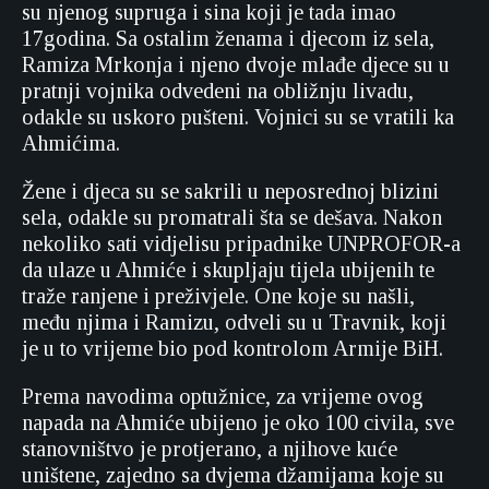
su njenog supruga i sina koji je tada imao
17godina. Sa ostalim ženama i djecom iz sela,
Ramiza Mrkonja i njeno dvoje mlađe djece su u
pratnji vojnika odvedeni na obližnju livadu,
odakle su uskoro pušteni. Vojnici su se vratili ka
Ahmićima.
Žene i djeca su se sakrili u neposrednoj blizini
sela, odakle su promatrali šta se dešava. Nakon
nekoliko sati vidjelisu pripadnike UNPROFOR-a
da ulaze u Ahmiće i skupljaju tijela ubijenih te
traže ranjene i preživjele. One koje su našli,
među njima i Ramizu, odveli su u Travnik, koji
je u to vrijeme bio pod kontrolom Armije BiH.
Prema navodima optužnice, za vrijeme ovog
napada na Ahmiće ubijeno je oko 100 civila, sve
stanovništvo je protjerano, a njihove kuće
uništene, zajedno sa dvjema džamijama koje su