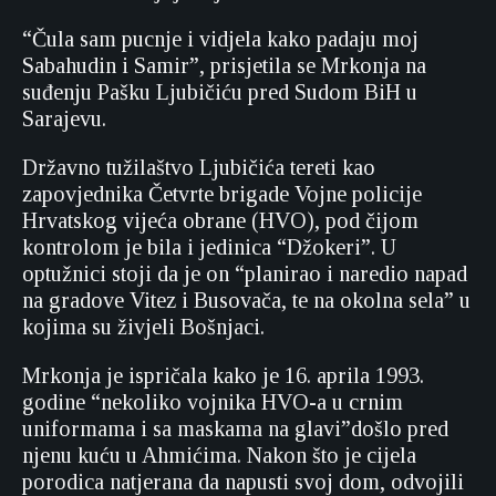
“Čula sam pucnje i vidjela kako padaju moj
Sabahudin i Samir”, prisjetila se Mrkonja na
suđenju Pašku Ljubičiću pred Sudom BiH u
Sarajevu.
Državno tužilaštvo Ljubičića tereti kao
zapovjednika Četvrte brigade Vojne policije
Hrvatskog vijeća obrane (HVO), pod čijom
kontrolom je bila i jedinica “Džokeri”. U
optužnici stoji da je on “planirao i naredio napad
na gradove Vitez i Busovača, te na okolna sela” u
kojima su živjeli Bošnjaci.
Mrkonja je ispričala kako je 16. aprila 1993.
godine “nekoliko vojnika HVO-a u crnim
uniformama i sa maskama na glavi”došlo pred
njenu kuću u Ahmićima. Nakon što je cijela
porodica natjerana da napusti svoj dom, odvojili