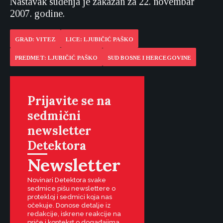
Nastavak suđenja je zakazan za 22. novembar
2007. godine.
GRAD: VITEZ
LICE: LJUBIČIĆ PAŠKO
PREDMET: LJUBIČIĆ PAŠKO
SUD BOSNE I HERCEGOVINE
Prijavite se na
sedmični
newsletter
Detektora
Newsletter
Novinari Detektora svake
sedmice pišu newslettere o
protekloj i sedmici koja nas
očekuje. Donose detalje iz
redakcije, iskrene reakcije na
priče i kontekst o događajima