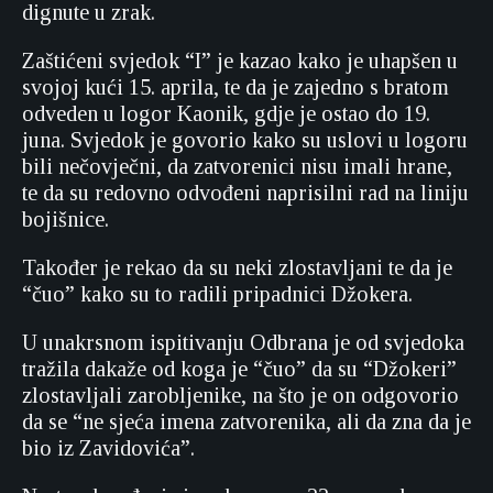
dignute u zrak.
Zaštićeni svjedok “I” je kazao kako je uhapšen u
svojoj kući 15. aprila, te da je zajedno s bratom
odveden u logor Kaonik, gdje je ostao do 19.
juna. Svjedok je govorio kako su uslovi u logoru
bili nečovječni, da zatvorenici nisu imali hrane,
te da su redovno odvođeni naprisilni rad na liniju
bojišnice.
Također je rekao da su neki zlostavljani te da je
“čuo” kako su to radili pripadnici Džokera.
U unakrsnom ispitivanju Odbrana je od svjedoka
tražila dakaže od koga je “čuo” da su “Džokeri”
zlostavljali zarobljenike, na što je on odgovorio
da se “ne sjeća imena zatvorenika, ali da zna da je
bio iz Zavidovića”.