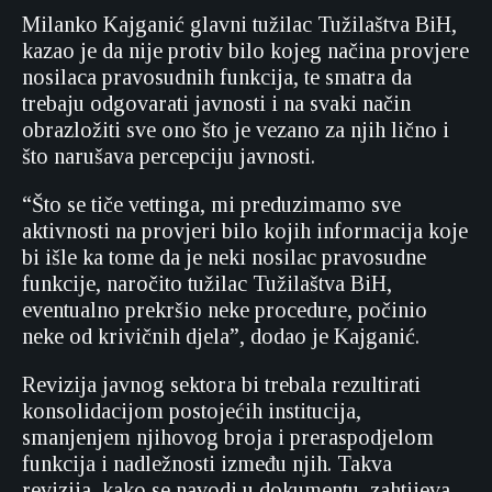
Milanko Kajganić glavni tužilac Tužilaštva BiH,
kazao je da nije protiv bilo kojeg načina provjere
nosilaca pravosudnih funkcija, te smatra da
trebaju odgovarati javnosti i na svaki način
obrazložiti sve ono što je vezano za njih lično i
što narušava percepciju javnosti.
“Što se tiče vettinga, mi preduzimamo sve
aktivnosti na provjeri bilo kojih informacija koje
bi išle ka tome da je neki nosilac pravosudne
funkcije, naročito tužilac Tužilaštva BiH,
eventualno prekršio neke procedure, počinio
neke od krivičnih djela”, dodao je Kajganić.
Revizija javnog sektora bi trebala rezultirati
konsolidacijom postojećih institucija,
smanjenjem njihovog broja i preraspodjelom
funkcija i nadležnosti između njih. Takva
revizija, kako se navodi u dokumentu, zahtijeva