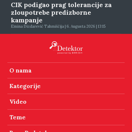
CIK podigao prag tolerancije za
zloupotrebe predizborne
kampanje
Emina Dizdarević Tahmiščija | 6. Augusta 2026 | 13:15
O nama
Kategorije
Video
Teme