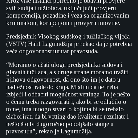
Kroz više instanci potrebno je obaviti provjere
svih sudija i tužiolaca, uključujući provjeru
kompetencija, pozadine i veza sa organizovanim
kriminalom, korupcijom i provjeru imovine.
Predsjednik Visokog sudskog i tužilačkog vijeća
(VSTV) Halil Lagumdžija je rekao da je potrebna
veća odgovornost unutar pravosuđa.
“Moramo ojačati ulogu predsjednika sudova i
glavnih tužilaca, a s druge strane moramo tražiti
njihovu odgovornost, da ono što im je dato u
nadležnost rade do kraja. Mislim da ne treba
izbjeći i odbaciti mogućnost vettinga. To je nešto
o čemu treba razgovarati i, ako bi se odlučilo o
tome, ima mnogo stvari o kojima bi se trebalo
elaborirati da bi vetting dao kvalitetne rezultate i
nešto što bi dugoročno poboljšalo stanje u
pravosuđu”, rekao je Lagumdžija.