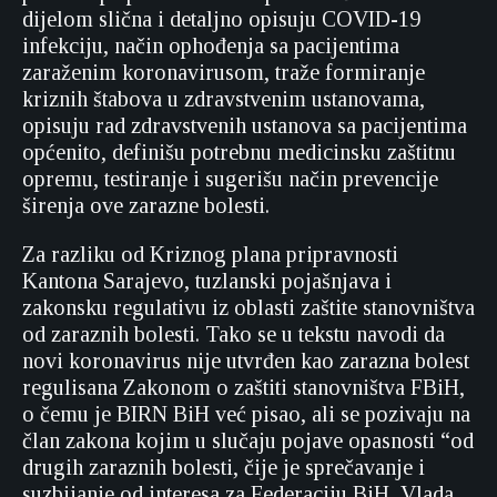
dijelom slična i detaljno opisuju COVID-19
infekciju, način ophođenja sa pacijentima
zaraženim koronavirusom, traže formiranje
kriznih štabova u zdravstvenim ustanovama,
opisuju rad zdravstvenih ustanova sa pacijentima
općenito, definišu potrebnu medicinsku zaštitnu
opremu, testiranje i sugerišu način prevencije
širenja ove zarazne bolesti.
Za razliku od Kriznog plana pripravnosti
Kantona Sarajevo, tuzlanski pojašnjava i
zakonsku regulativu iz oblasti zaštite stanovništva
od zaraznih bolesti. Tako se u tekstu navodi da
novi koronavirus nije utvrđen kao zarazna bolest
regulisana Zakonom o zaštiti stanovništva FBiH,
o čemu je BIRN BiH već pisao, ali se pozivaju na
član zakona kojim u slučaju pojave opasnosti “od
drugih zaraznih bolesti, čije je sprečavanje i
suzbijanje od interesa za Federaciju BiH, Vlada