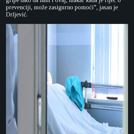
gripe tako da nam i ovaj, makar kada je riječ o
prevenciji, može zasigurno pomoći”, jasan je
Drljević.