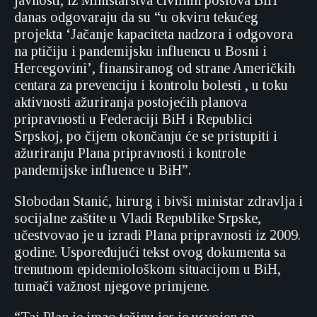
javnosti, iz Ministarstva civilnih poslova BiH
danas odgovaraju da su “u okviru tekućeg
projekta ‘Jačanje kapaciteta nadzora i odgovora
na ptičiju i pandemijsku influencu u Bosni i
Hercegovini’, finansiranog od strane Američkih
centara za prevenciju i kontrolu bolesti , u toku
aktivnosti ažuriranja postojećih planova
pripravnosti u Federaciji BiH i Republici
Srpskoj, po čijem okončanju će se pristupiti i
ažuriranju Plana pripravnosti i kontrole
pandemijske influence u BiH”.
Slobodan Stanić, hirurg i bivši ministar zdravlja i
socijalne zaštite u Vladi Republike Srpske,
učestvovao je u izradi Plana pripravnosti iz 2009.
godine. Uspoređujući tekst ovog dokumenta sa
trenutnom epidemiološkom situacijom u BiH,
tumači važnost njegove primjene.