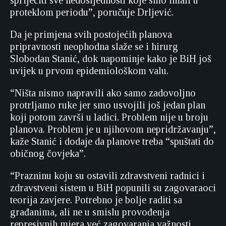
spriječiti sve nedosljednosti koje smo imali u
proteklom periodu”, poručuje Drljević.
Da je primjena svih postojećih planova
pripravnosti neophodna slaže se i hirurg
Slobodan Stanić, dok napominje kako je BiH još
uvijek u prvom epidemiološkom valu.
“Ništa nismo napravili ako samo zadovoljno
protrljamo ruke jer smo usvojili još jedan plan
koji potom završi u ladici. Problem nije u broju
planova. Problem je u njihovom nepridržavanju”,
kaže Stanić i dodaje da planove treba “spuštati do
običnog čovjeka”.
“Prazninu koju su ostavili zdravstveni radnici i
zdravstveni sistem u BiH popunili su zagovaraoci
teorija zavjere. Potrebno je bolje raditi sa
građanima, ali ne u smislu provođenja
represivnih mjera već zagovaranja važnosti