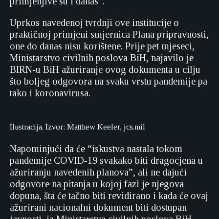
primjenjive su i danas”.
Uprkos navedenoj tvrdnji ove institucije o
praktičnoj primjeni smjernica Plana pripravnosti,
one do danas nisu korištene. Prije pet mjeseci,
Ministarstvo civilnih poslova BiH, najavilo je
BIRN-u BiH ažuriranje ovog dokumenta u cilju
što boljeg odgovora na svaku vrstu pandemije pa
tako i koronavirusa.
Ilustracija. Izvor: Matthew Keeler, jcs.mil
Napominjući da će “iskustva nastala tokom
pandemije COVID-19 svakako biti dragocjena u
ažuriranju navedenih planova”, ali ne dajući
odgovore na pitanja u kojoj fazi je njegova
dopuna, šta će tačno biti revidirano i kada će ovaj
ažurirani nacionalni dokument biti dostupan