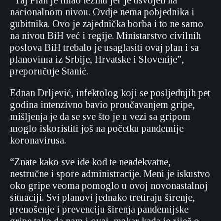
“Taj Plan je imao težinu jer je usvojen na
nacionalnom nivou. Ovdje nema pobjednika i
gubitnika. Ovo je zajednička borba i to ne samo
na nivou BiH već i regije. Ministarstvo civilnih
poslova BiH trebalo je usaglasiti ovaj plan i sa
planovima iz Srbije, Hrvatske i Slovenije”,
preporučuje Stanić.
Ednan Drljević, infektolog koji se posljednjih pet
godina intenzivno bavio proučavanjem gripe,
mišljenja je da se sve što je u vezi sa gripom
moglo iskoristiti još na početku pandemije
koronavirusa.
“Znate kako sve ide kod te neadekvatne,
nestručne i spore administracije. Meni je iskustvo
oko gripe veoma pomoglo u ovoj novonastalnoj
situaciji. Svi planovi jednako tretiraju širenje,
prenošenje i prevenciju širenja pandemijske