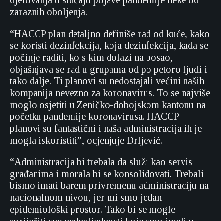
djelovanja u slučaju pojave pandemije neke od
zaraznih oboljenja.
“HACCP plan detaljno definiše rad od kuće, kako
se koristi dezinfekcija, koja dezinfekcija, kada se
počinje raditi, ko s kim dolazi na posao,
objašnjava se rad u grupama od po petoro ljudi i
tako dalje. Ti planovi su nedostajali većini naših
kompanija nevezno za koronavirus. To se najviše
moglo osjetiti u Zeničko-dobojskom kantonu na
početku pandemije koronavirusa. HACCP
planovi su fantastični i naša administracija ih je
mogla iskoristiti”, ocjenjuje Drljević.
“Administracija bi trebala da služi kao servis
građanima i morala bi se konsolidovati. Trebali
bismo imati barem privremenu administraciju na
nacionalnom nivou, jer mi smo jedan
epidemiološki prostor. Tako bi se mogle