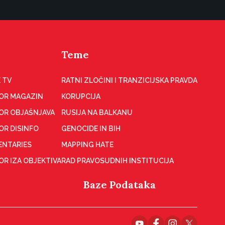
Teme
 TV
RATNI ZLOČINI I TRANZICIJSKA PRAVDA
OR MAGAZIN
KORUPCIJA
OR OBJAŠNJAVA
RUSIJA NA BALKANU
OR DISINFO
GENOCIDE IN BIH
NTARIES
MAPPING HATE
R IZA OBJEKTIVA
RAD PRAVOSUDNIH INSTITUCIJA
Baze Podataka