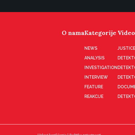
O nama
Kategorije
Video
NEWS
JUSTICE
ANALYSIS
DETEKT
INVESTIGATION
DETEKT
INTERVIEW
DETEKT
FEATURE
DOCUME
REAKCIJE
DETEKTO
Uslovi korišćenja
|
Politika privatnosti