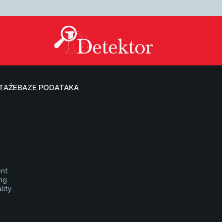
TAŽE
BAZE PODATAKA
ent
ing
lity