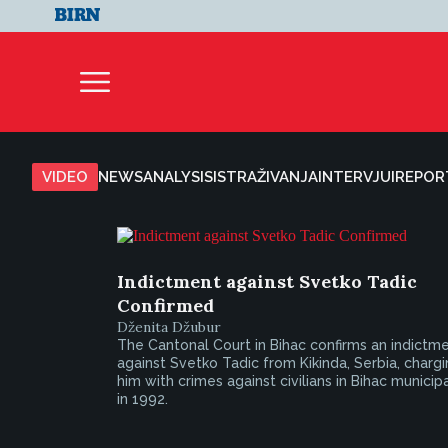
VIDEO
NEWS
ANALYSIS
ISTRAŽIVANJA
INTERVJUI
REPOR
Indictment against Svetko Tadic
Confirmed
Dženita Džubur
The Cantonal Court in Bihac confirms an indictm
against Svetko Tadic from Kikinda, Serbia, charg
him with crimes against civilians in Bihac municipa
in 1992.